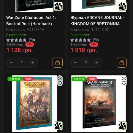
10
10
War Zone Charadon: Act 1:
Журнал ARCANE JOURNAL -
Book of Rust (Hardback)
KINGDOM OF BRETONNIA
Код товару: 99803~16
Код товару: 108112-02
В наявності
В наявності
0
0
1 213 грн.
1 060 грн.
-7%
-4%
1 128 грн.
1 018 грн.
Новинка
Акція
Новинка
Акція
10
10