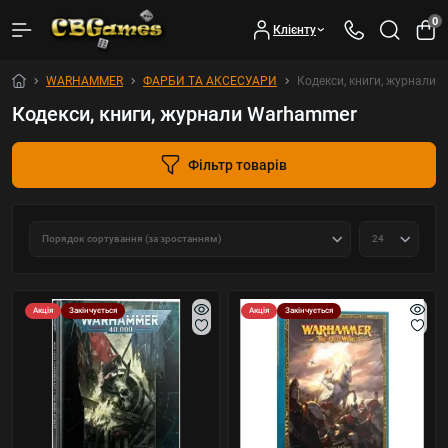
0
Клієнту
WARHAMMER
ФАРБИ ТА АКСЕСУАРИ
Кодекси, книги, журнали
Кодекси, книги, журнали Warhammer
Фільтр товарів
Акція
Закінчується
Акція
Закінчується