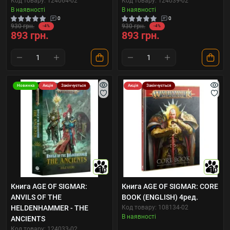
Код товару: 124064-02
Код товару: 124039-02
В наявності
В наявності
0
0
930 грн.
930 грн.
-4%
-4%
893 грн.
893 грн.
Новинка
Акція
Закінчується
Акція
Закінчується
10
10
Книга AGE OF SIGMAR:
Книга AGE OF SIGMAR: CORE
ANVILS OF THE
BOOK (ENGLISH) 4ред.
HELDENHAMMER - THE
Код товару: 108134-02
В наявності
ANCIENTS
Код товару: 124033-02