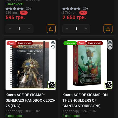
В наявності
0
0
620 грн.
2 760 грн.
-4%
-4%
595 грн.
2 650 грн.
Акція
Закінчується
Новинка
Акція
Закінчується
10
10
Книга AGE OF SIGMAR:
Книга AGE OF SIGMAR: ON
GENERAL'S HANDBOOK 2025-
THE SHOULDERS OF
25 (ENG)
GIANTS+STORIES (PB)
Код товару: 108135-02
Код товару: 124032-02
В наявності
В наявності