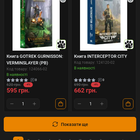
10
10
Книга GOTREK GURNISSON:
Книга INTERCEPTOR CITY
VERMINSLAYER (PB)
Код товару: 124120-02
В наявності
Код товару: 124066-02
В наявності
0
0
620 грн.
690 грн.
-4%
-4%
595 грн.
662 грн.
Показати ще