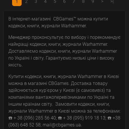
1
2
3
4
5
6
7
8
9
>
>|
В інтернет-магазині CBGames™ можна купити
кодекси, книги, журнали Warhammer.
Менеджер проконсультує по вибору і порекомендує
найкращі кодекси, книги, журнали Warhammer.
Доставляємо кодекси, книги, журнали Warhammer
по Україні і світу. Гарантуємо низькі ціни і високу
якість.
Купити кодекси, книги, журнали Warhammer в Києві
можна в магазині CBGames. Доставка товару
здійснюється кур'єром у Києві (є самовивіз) та
компаніями вантажоперевізниками по Україні та
іншим країнам світу. Замовити кодекси, книги,
журнали Warhammer в Києві можна за телефонами:
☎️ + 38 (096) 285 56 40; ☎️ + 38 (095) 919 18 13; ☎️ +38
(063) 648 52 58; mail@cbgames.ua.