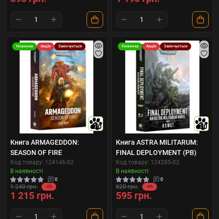
Новинка
Акція
Закінчується
Новинка
Акція
Закінчується
10
10
Книга ARMAGEDDON:
Книга ASTRA MILITARUM:
SEASON OF FIRE
FINAL DEPLOYMENT (PB)
Код товару: 124146-02
Код товару: 124285-02
В наявності
В наявності
0
0
1 240 грн.
620 грн.
-2%
-4%
1 215 грн.
595 грн.