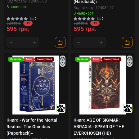
Код товару: 124006-02
(Hardback)»
В наявності
Код товару: 124034-02
В наявності
0
0
620 грн.
620 грн.
-4%
-4%
595 грн.
595 грн.
Новинка
Акція
Закінчується
Новинка
Акція
Закінчується
10
10
Книга «War for the Mortal
Книга AGE OF SIGMAR:
Realms: The Omnibus
ABRAXIA - SPEAR OF THE
(Paperback)»
EVERCHOSEN (HB)