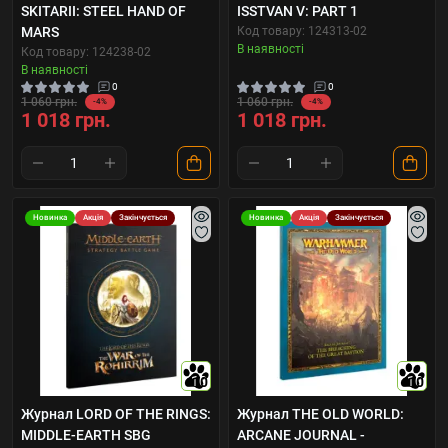
SKITARII: STEEL HAND OF
ISSTVAN V: PART 1
MARS
Код товару: 124313-02
В наявності
Код товару: 124238-02
В наявності
0
0
1 060 грн.
1 060 грн.
-4%
-4%
1 018 грн.
1 018 грн.
Новинка
Акція
Закінчується
Новинка
Акція
Закінчується
10
10
Журнал LORD OF THE RINGS:
Журнал THE OLD WORLD:
MIDDLE-EARTH SBG
ARCANE JOURNAL -