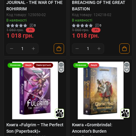
JOURNAL - THE WAR OF THE
BREACHING OF THE GREAT
ROHIRRIM
BASTION
Код товару: 125050-02
Код товару: 124218-02
В наявності
В наявності
0
0
1 060 грн.
1 060 грн.
-4%
-4%
1 018 грн.
1 018 грн.
Новинка
Акція
Закінчується
Новинка
Акція
10
10
Книга «Fulgrim – The Perfect
Книга «Grombrindal:
Son (Paperback)»
Ancestor's Burden