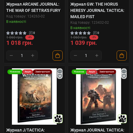
Журнал ARCANE JOURNAL:
Журнал GW: THE HORUS
THE WAR OF SETTRA'S FURY
HERESY JOURNAL TACTICA:
Код товару: 124263-02
MAILED FIST
В наявності
Код товару: 123432-02
В наявності
0
0
1 060 грн.
1 060 грн.
-4%
-2%
1 018 грн.
1 039 грн.
Новинка
Акція
Закінчується
Новинка
Акція
Закінчується
10
10
Журнал J/TACTICA:
Журнал JOURNAL TACTICA: