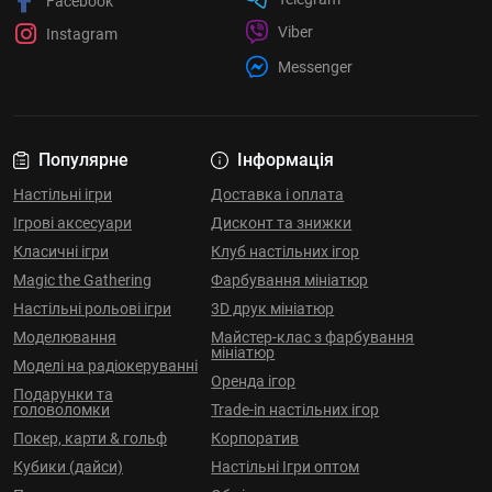
Facebook
Viber
Instagram
Messenger
Популярне
Інформація
Настільні ігри
Доставка і оплата
Ігрові аксесуари
Дисконт та знижки
Класичні ігри
Клуб настільних ігор
Magic the Gathering
Фарбування мініатюр
Настільні рольові ігри
3D друк мініатюр
Моделювання
Майстер-клас з фарбування
мініатюр
Моделі на радіокеруванні
Оренда ігор
Подарунки та
головоломки
Trade-in настільних ігор
Покер, карти & гольф
Корпоратив
Кубики (дайси)
Настільні Ігри оптом