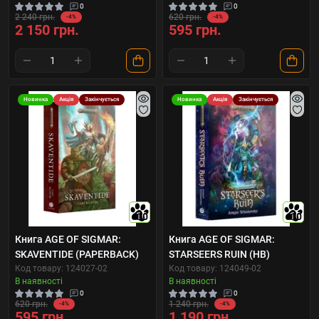
0
0
2 240 грн.
620 грн.
-4%
-4%
2 150 грн.
595 грн.
Новинка
Акція
Закінчується
Новинка
Акція
Закінчується
10
10
Книга AGE OF SIGMAR:
Книга AGE OF SIGMAR:
SKAVENTIDE (PAPERBACK)
STARSEERS RUIN (HB)
Код товару: 124027-02
Код товару: 124049-02
В наявності
В наявності
0
0
620 грн.
1 240 грн.
-4%
-4%
595 грн.
1 190 грн.