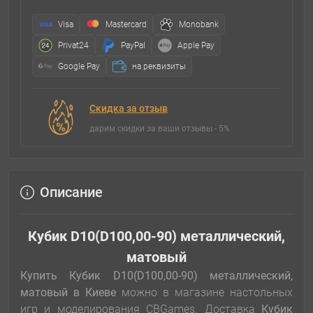
Visa
Mastercard
Monobank
Privat24
PayPal
Apple Pay
Google Pay
на реквизиты
Скидка за отзыв
дарим скидки за ваши отзывы - 5%
Описание
Кубик D10(D100,00-90) металлический,
матовый
Купить Кубик D10(D100,00-90) металлический,
матовый
в Киеве
можно в магазине настольных
игр и моделирования CBGames. Доставка
Кубик