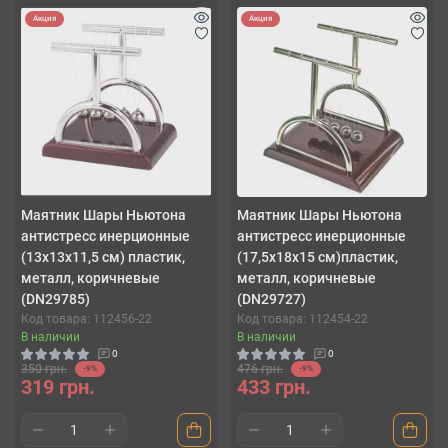
Акция
Акция
Маятник Шары Ньютона
Маятник Шары Ньютона
антистресс инерционные
антистресс инерционные
(13х13х11,5 см) пластик,
(17,5х18х15 см)пластик,
металл, коричневые
металл, коричневые
(DN29785)
(DN29727)
Код товара: 112456-22
Код товара: 112454-22
В наличии
В наличии
0
0
350 грн.
476 грн.
-9%
-9%
319 грн.
433 грн.