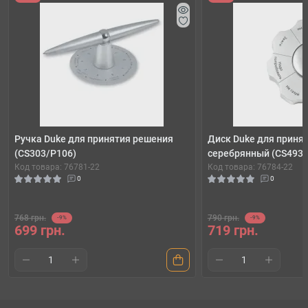
Ручка Duke для принятия решения
Диск Duke для принят
(CS303/P106)
серебрянный (CS493)
Код товара: 76781-22
Код товара: 76784-22
0
0
768 грн.
790 грн.
-9%
-9%
699 грн.
719 грн.