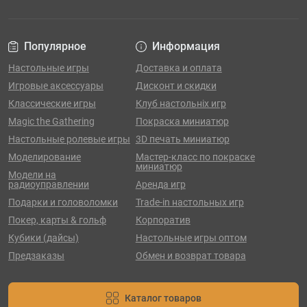
Популярное
Информация
Настольные игры
Доставка и оплата
Игровые аксессуары
Дисконт и скидки
Классические игры
Клуб настольніх игр
Magic the Gathering
Покраска миниатюр
Настольные ролевые игры
3D печать миниатюр
Моделирование
Мастер-класс по покраске
миниатюр
Модели на
радиоуправлении
Аренда игр
Подарки и головоломки
Trade-in настольных игр
Покер, карты & гольф
Корпоратив
Кубики (дайсы)
Настольные игры оптом
Предзаказы
Обмен и возврат товара
Каталог товаров