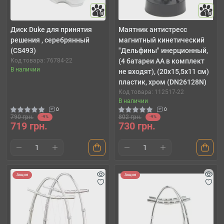
10
10
Диск Duke для принятия
Маятник антистресс
решения , серебрянный
магнитный кинетический
(CS493)
"Дельфины" инерционный,
Код товара: 76784-22
(4 батареи АА в комплект
В наличии
не входят), (20х15,5х11 см)
пластик, хром (DN26128N)
Код товара: 112517-22
В наличии
0
0
790 грн.
802 грн.
-9%
-9%
719 грн.
730 грн.
Акция
Акция