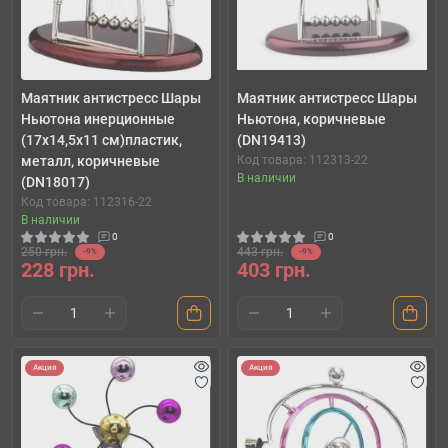
Маятник антистресс Шары
Маятник антистресс Шары
Ньютона инерционные
Ньютона, коричневые
(17х14,5х11 см)пластик,
(DN19413)
металл, коричневые
Код товара: 112313-22
В наличии
(DN18017)
Код товара: 112316-22
В наличии
0
0
250 грн.
443 грн.
-9%
-9%
228 грн.
403 грн.
Акция
Акция