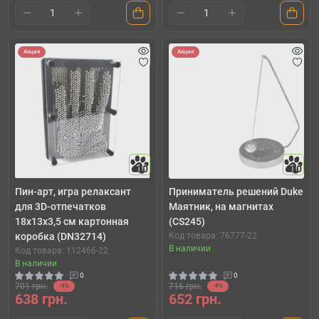
Акция
Акция
10
10
Пин-арт, игра релаксант
Приниматель решений Duke
для 3D-отпечатков
Маятник, на магнитах
18х13х3,5 см картонная
(CS245)
коробка (DN32714)
Код товара: 76777-22
В наличии
Код товара: 112466-22
В наличии
0
0
701 грн.
716 грн.
-9%
-9%
638 грн.
652 грн.