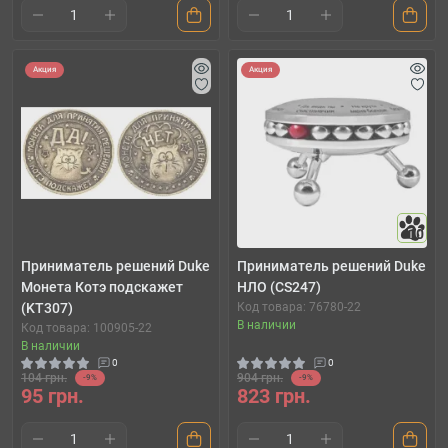
Акция
Акция
10
Приниматель решений Duke
Приниматель решений Duke
Монета Котэ подскажет
НЛО (CS247)
(KT307)
Код товара: 76780-22
В наличии
Код товара: 100905-22
В наличии
0
0
104 грн.
904 грн.
-9%
-9%
95 грн.
823 грн.