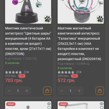
10
10
Маятник кинетический
Маятник магнитный
антистресс "Цветные шары"
кинетический антистресс
инерционный (4 батареи АА
"Галактика" инерционный
в комплект не входят)
(25х22,5х11 см) (4АА
пластик, хром (21х17х11 см)
батарейки в комплект не
(DN29733N)
входят) пластик,
Код товара: 112521-22
разноцветный (DN32041N)
В наличии
Код товара: 112549-22
В наличии
0
0
772 грн.
629 грн.
-9%
-9%
703 грн.
572 грн.
Акция
Акция