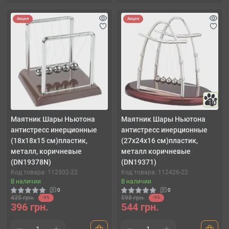
Акция
Акция
10
Маятник Шары Ньютона
Маятник Шары Ньютона
антистресс инерционные
антистресс инерционные
(18х18х15 см)пластик,
(27х24х16 см)пластик,
металл, коричневые
металл коричневые
(DN19378N)
(DN19371)
Код товара: 112502-22
Код товара: 112426-22
В наличии
В наличии
0
0
435 грн.
598 грн.
-9%
-9%
396 грн.
544 грн.