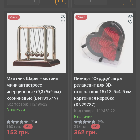
Акция
Акция
Маятник Шары Ньютона
Пин-арт "Сердце", игра
мини антистресс
релаксант для 3D-
инерционные (9,3х9х9 см)
отпечатков 15х13, 5х4, 5 см
коричневые (DN19357N)
картонная коробка
Код товара: 112499-22
(DN29787)
В наличии
Код товара: 112458-22
В наличии
0
0
168 грн.
398 грн.
-9%
-9%
153 грн.
362 грн.