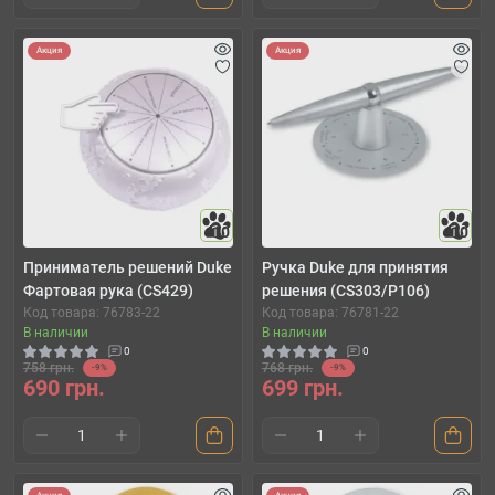
Акция
Акция
10
10
Приниматель решений Duke
Ручка Duke для принятия
Фартовая рука (CS429)
решения (CS303/P106)
Код товара: 76783-22
Код товара: 76781-22
В наличии
В наличии
0
0
758 грн.
768 грн.
-9%
-9%
690 грн.
699 грн.