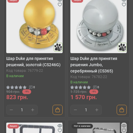
Акция
Акция
10
10
Шар Duke для принятия
Шар Duke для принятия
решений, золотой (CS246G)
решения Jumbo,
Код товара: 76779-22
серебрянный (CS365)
В наличии
Код товара: 76782-22
В наличии
0
0
904 грн.
1 725 грн.
-9%
-9%
823 грн.
1 570 грн.
Акция
Нет в наличии