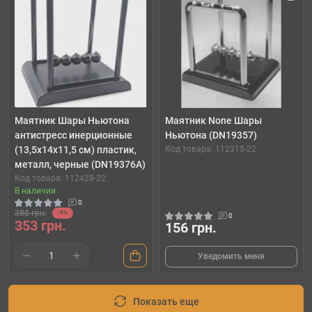
Маятник Шары Ньютона
Маятник None Шары
антистресс инерционные
Ньютона (DN19357)
(13,5х14х11,5 см) пластик,
Код товара: 112315-22
металл, черные (DN19376A)
Код товара: 112428-22
В наличии
0
388 грн.
-9%
0
353 грн.
156 грн.
Уведомить меня
Показать еще