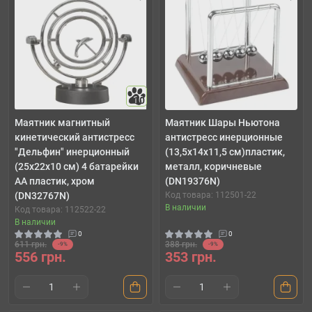
10
Маятник магнитный
Маятник Шары Ньютона
кинетический антистресс
антистресс инерционные
"Дельфин" инерционный
(13,5х14х11,5 см)пластик,
(25х22х10 см) 4 батарейки
металл, коричневые
АА пластик, хром
(DN19376N)
(DN32767N)
Код товара: 112501-22
В наличии
Код товара: 112522-22
В наличии
0
0
611 грн.
388 грн.
-9%
-9%
556 грн.
353 грн.