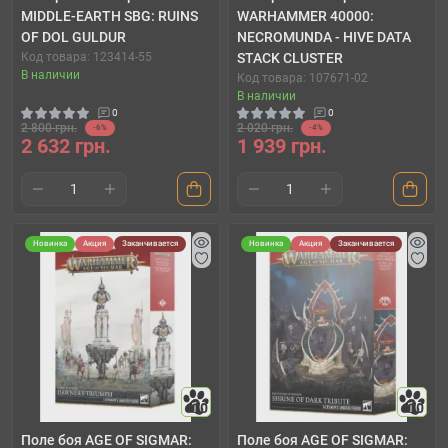
MIDDLE-EARTH SBG: RUINS
WARHAMMER 40000:
OF DOL GULDUR
NECROMUNDA - HIVE DATA
Код товара: 123414-55
STACK CLUSTER
В наличии
Код товара: 107671-02
В наличии
0
0
2 800 грн.
2 020 грн.
-6%
-4%
2 632 грн.
1 939 грн.
Новинка
Акция
Заканчивается
Новинка
Акция
Заканчивается
10
10
Поле боя AGE OF SIGMAR:
Поле боя AGE OF SIGMAR: