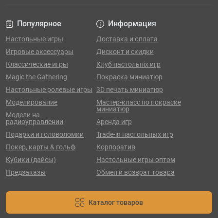
Популярное
Информация
Настольные игры
Доставка и оплата
Игровые аксессуары
Дисконт и скидки
Классические игры
Клуб настольніх игр
Magic the Gathering
Покраска миниатюр
Настольные ролевые игры
3D печать миниатюр
Моделирование
Мастер-класс по покраске
миниатюр
Модели на
радиоуправлении
Аренда игр
Подарки и головоломки
Trade-in настольных игр
Покер, карты & гольф
Корпоратив
Кубики (дайсы)
Настольные игры оптом
Предзаказы
Обмен и возврат товара
Каталог товаров