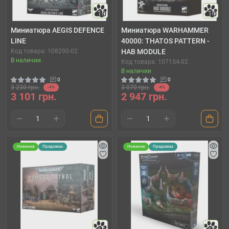
10
10
Миниатюра AEGIS DEFENCE
Миниатюра WARHAMMER
LINE
40000: THATOS PATTERN -
Код товара: 108290-02
HAB MODULE
В наличии
Код товара: 107154-02
В наличии
0
0
3 230 грн.
3 070 грн.
-4%
-4%
3 101 грн.
2 947 грн.
Новинка
Предзаказ
Новинка
Предзаказ