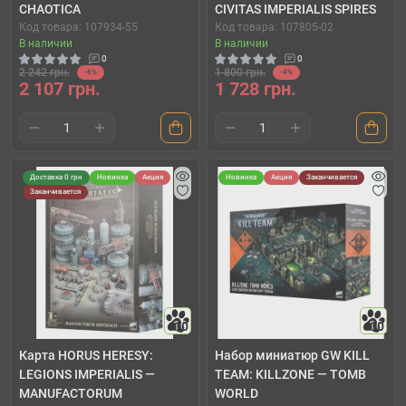
CHAOTICA
CIVITAS IMPERIALIS SPIRES
Код товара: 107934-55
Код товара: 107805-02
В наличии
В наличии
0
0
2 242 грн.
1 800 грн.
-6%
-4%
2 107 грн.
1 728 грн.
Доставка 0 грн
Новинка
Акция
Новинка
Акция
Заканчивается
Заканчивается
10
10
Карта HORUS HERESY:
Набор миниатюр GW KILL
LEGIONS IMPERIALIS —
TEAM: KILLZONE — TOMB
MANUFACTORUM
WORLD