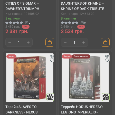
CITIES OF SIGMAR —
DAUGHTERS OF KHAINE —
DAWNER'S TRIUMPH
SHRINE OF DARK TRIBUTE
Код товара: 124605-02
Код товара: 124643-02
В наличии
В наличии
0
0
2 480 грн.
2 640 грн.
-4%
-4%
2 381 грн.
2 534 грн.
Акция
Акция
Заканчивается
10
10
Терейн SLAVES TO
Террейн HORUS HERESY:
DARKNESS - NEXUS
LEGIONS IMPERIALIS -