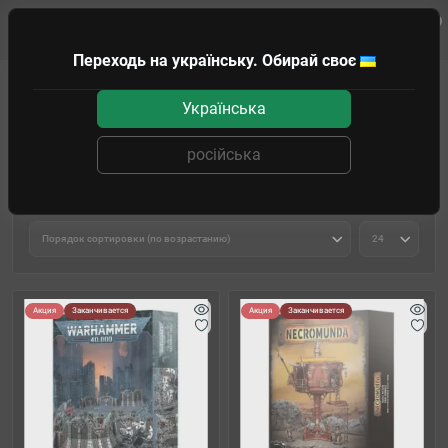
0
Клиенту
Переходь на українську. Обирай своє
WARHAMMER
КРАСКИ И АКСЕССУАРЫ
Террейн
Українська
Террейн
російська
Фильтр товаров
Акция
Заканчивается
Акция
Заканчивается