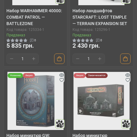
10
10
Набор WARHAMMER 40000:
Набор ландшафтов
COMBAT PATROL —
STARCRAFT: LOST TEMPLE
BATTLEZONE
— TERRAIN EXPANSION SET
Код товара: 125334-1
Код товара: 125296-1
Предзаказ
Предзаказ
0
0
5 835 грн.
2 430 грн.
Новинка
Акция
Акция
Заканчивается
10
10
Набор миниатюр GW:
Набор миниатюр