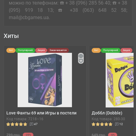
можно по телефонам: ☎️ + 38 (096) 285 56 40; ☎️ + 38
(095) 919 18 13; ☎️ +38 (063) 648 52 58;
mail@cbgames.ua.
Хиты
Хит
Популярний
Акция
Заканчивается
Хит
Популярний
Акция
Love Фанты 69 или Игры в постели
Доббл (Dobble)
Код товара: 7218~16
Код товара: 280-30
47
12
799 грн.
649 грн.
-25%
-6%