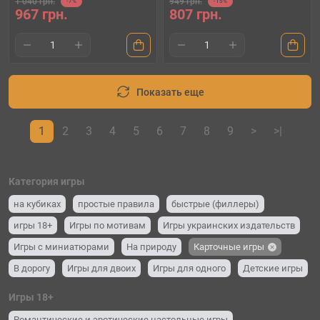
1 040 грн.
949 грн.
-7%
-15%
967 грн.
807 грн.
Показать еще
1
2
3
4
5
6
7
8
9
>
>|
Категория игры
на кубиках
простые правила
быстрые (филлеры)
игры 18+
Игры по мотивам
Игры украинских издательств
Игры с миниатюрами
На природу
Карточные игры
В дорогу
Игры для двоих
Игры для одного
Детские игры
Для вечеринок и компании (party game)
Семейные игры
Игры 18+
Романтические и эротические настольные игры