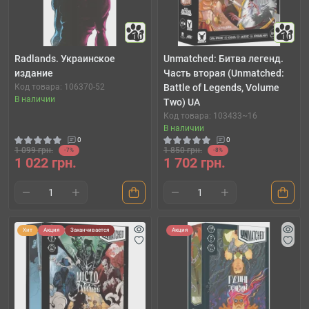
10
10
Radlands. Украинское
Unmatched: Битва легенд.
издание
Часть вторая (Unmatched:
Код товара: 106370-52
Battle of Legends, Volume
В наличии
Two) UA
Код товара: 103433~16
В наличии
0
0
1 099 грн.
1 850 грн.
-7%
-8%
1 022 грн.
1 702 грн.
Хит
Акция
Заканчивается
Акция