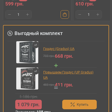
599 грн.
610 грн.
Выгодный комплект
x
1
Градус (Gradus) UA
668 грн.
703 грн.
x
1
Повышаем Градус (UP Gradus)
UA
411 грн.
483 грн.
1 186 грн.
1 079 грн.
Купить