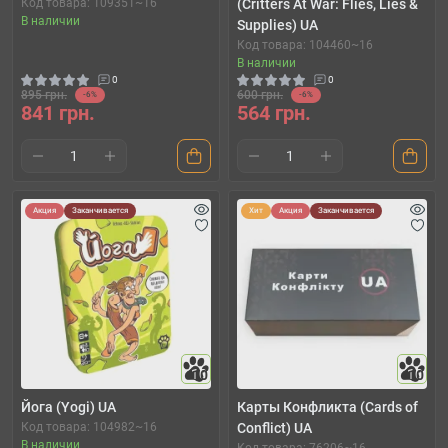
Код товара: 109351~16
(Critters At War: Flies, Lies &
В наличии
Supplies) UA
Код товара: 104460~16
В наличии
0
0
895 грн.
600 грн.
-6%
-6%
841 грн.
564 грн.
Акция
Заканчивается
Хит
Акция
Заканчивается
10
10
Йога (Yogi) UA
Карты Конфликта (Cards of
Код товара: 104982~16
Сonflict) UA
В наличии