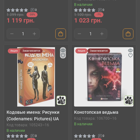
В наличии
0
0
1 399 грн.
1 100 грн.
-20%
-7%
1 119 грн.
1 023 грн.
Акция
Заканчивается
Акция
Заканчивается
10
10
Кодовые имена: Рисунки
Конотопская ведьма
(Codenames: Pictures) UA
Код товара: 106700~16
В наличии
Код товара: 105243~16
В наличии
0
0