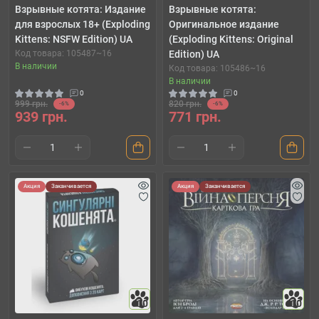
Взрывные котята: Издание
Взрывные котята:
для взрослых 18+ (Exploding
Оригинальное издание
Kittens: NSFW Edition) UA
(Exploding Kittens: Original
Код товара: 105487~16
Edition) UA
В наличии
Код товара: 105486~16
В наличии
0
0
999 грн.
820 грн.
-6%
-6%
939 грн.
771 грн.
Акция
Заканчивается
Акция
Заканчивается
10
10