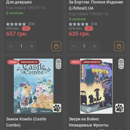
Для девушек
За Бортом: Полное Издание
Код товара: 109279~16
(Lifeboat) UA
В наличии
Код товара: 105324~16
В наличии
0
0
699 грн.
675 грн.
-6%
-6%
657 грн.
635 грн.
Акция
Заканчивается
Акция
Заканчивается
10
10
Замок Комбо (Castle
Звери на Войне:
Combo)
Невидимые Фронты