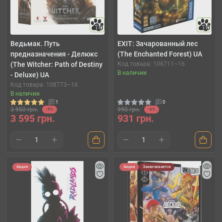
10
10
Ведьмак. Путь
EXIT: Зачарованный лес
предназначения - Делюкс
(The Enchanted Forest) UA
(The Witcher: Path of Destiny
Код товара: 106711~16
В наличии
- Deluxe) UA
Код товара: 108773~16
В наличии
1
0
3 950 грн.
990 грн.
-9%
-6%
3 595 грн.
931 грн.
Акция
Акция
Заканчивается