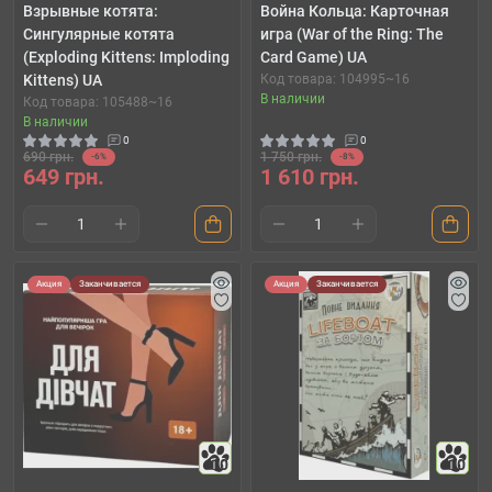
Взрывные котята:
Война Кольца: Карточная
Сингулярные котята
игра (War of the Ring: The
(Exploding Kittens: Imploding
Card Game) UA
Kittens) UA
Код товара: 104995~16
В наличии
Код товара: 105488~16
В наличии
0
0
690 грн.
1 750 грн.
-6%
-8%
649 грн.
1 610 грн.
Акция
Заканчивается
Акция
Заканчивается
10
10