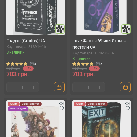
10
10
Градус (Gradus) UA
Love Фанты 69 или Игры в
Код товара: 81391~16
постели UA
В наличии
Код товара: 104650~16
В наличии
8
5
799 грн.
799 грн.
-12%
-12%
703 грн.
703 грн.
Акция
Заканчивается
Акция
Заканчивается
Рекомендуем