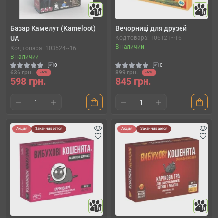
10
10
Базар Камелут (Kameloot)
Вечорниці для друзей
UA
Код товара: 106121~16
В наличии
Код товара: 103524~16
В наличии
0
0
636 грн.
899 грн.
-6%
-6%
598 грн.
845 грн.
Акция
Заканчивается
Акция
Заканчивается
10
10