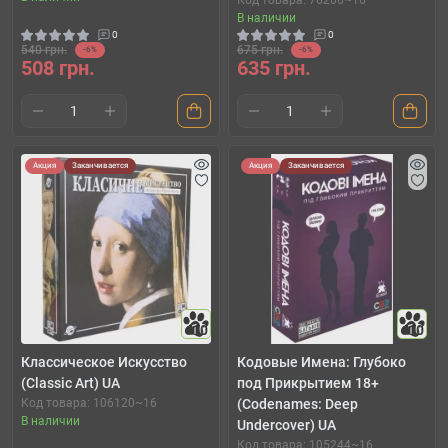
Код товара: 76206~16
В наличии
0
0
540 грн.
675 грн.
-6%
-6%
508 грн.
635 грн.
Акция
Заканчивается
Акция
Заканчивается
10
10
Классическое Искусство
Кодовые Имена: Глубоко
(Classic Art) UA
под Прикрытием 18+
Код товара: 106120~16
(Codenames: Deep
В наличии
Undercover) UA
Код товара: 105244~16