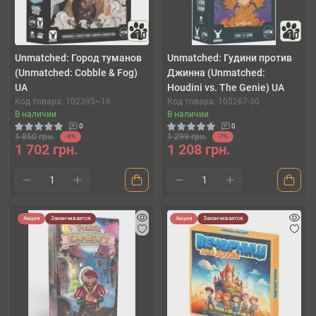
10
10
Unmatched: Город туманов
Unmatched: Гудини против
(Unmatched: Cobble & Fog)
Джинна (Unmatched:
UA
Houdini vs. The Genie) UA
Код товара: 102395~16
Код товара: 105267-30
В наличии
В наличии
0
0
1 850 грн.
1 299 грн.
-8%
-7%
1 702 грн.
1 208 грн.
Акция
Заканчивается
Акция
Заканчивается