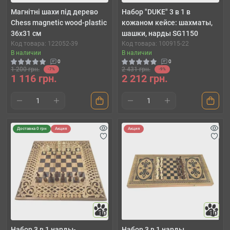
Магнітні шахи під дерево
Набор "DUKE" 3 в 1 в
Chess magnetic wood-plastic
кожаном кейсе: шахматы,
36x31 см
шашки, нарды SG1150
Код товара: 122052-39
Код товара: 100915-22
В наличии
В наличии
0
0
1 200 грн.
2 431 грн.
-7%
-9%
1 116 грн.
2 212 грн.
Доставка 0 грн
Акция
Акция
10
10
Набор 3 в 1 нарды-
Набор 3 в 1 нарды,