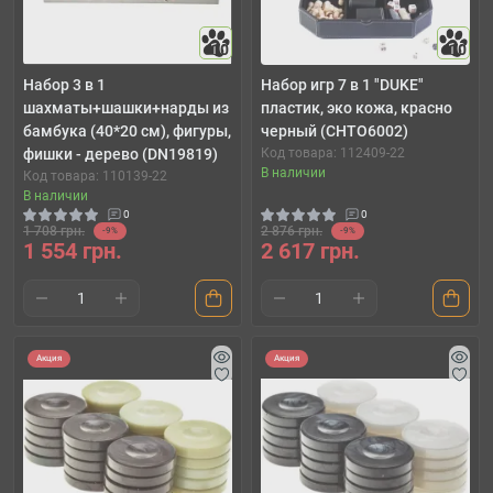
10
10
Набор 3 в 1
Набор игр 7 в 1 "DUKE"
шахматы+шашки+нарды из
пластик, эко кожа, красно
бамбука (40*20 см), фигуры,
черный (CHTO6002)
фишки - дерево (DN19819)
Код товара: 112409-22
В наличии
Код товара: 110139-22
В наличии
0
0
1 708 грн.
2 876 грн.
-9%
-9%
1 554 грн.
2 617 грн.
Акция
Акция