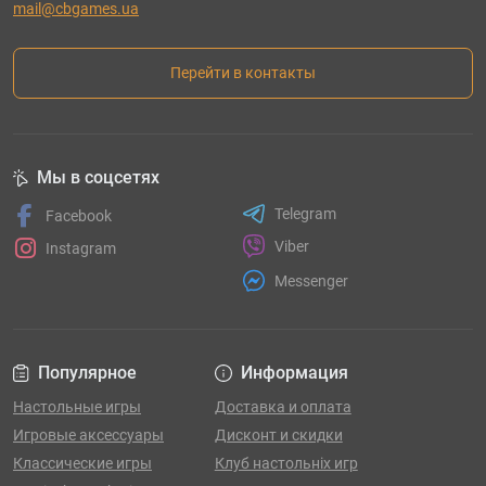
любителей шашек и шахмат.
mail@cbgames.ua
Шашки шахматы нарды 3 в 1
– комплект,
который объединяет в себе сразу три
Перейти в контакты
интеллектуальные игры.
Купить шахматы Киев
– это мудрое решение, ведь
играя в шахматы, вы можете отвлечься от
Мы в соцсетях
стрессов и рабочей суеты.
Telegram
Facebook
Viber
Instagram
Messenger
Популярное
Информация
Настольные игры
Доставка и оплата
Игровые аксессуары
Дисконт и скидки
Классические игры
Клуб настольніх игр