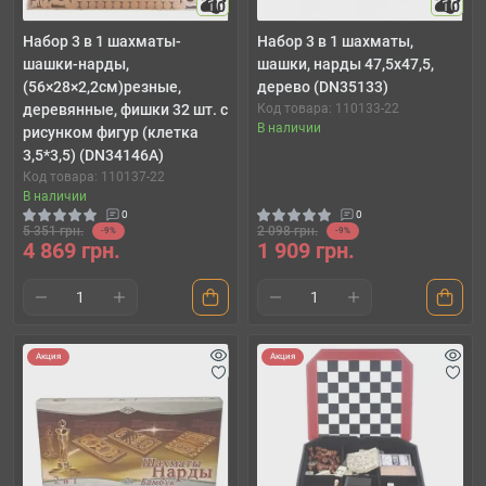
10
10
Набор 3 в 1 шахматы-
Набор 3 в 1 шахматы,
шашки-нарды,
шашки, нарды 47,5х47,5,
(56×28×2,2см)резные,
дерево (DN35133)
деревянные, фишки 32 шт. с
Код товара: 110133-22
В наличии
рисунком фигур (клетка
3,5*3,5) (DN34146A)
Код товара: 110137-22
В наличии
0
0
5 351 грн.
2 098 грн.
-9%
-9%
4 869 грн.
1 909 грн.
Акция
Акция