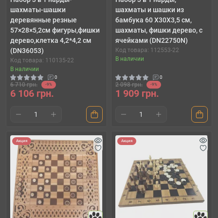
шахматы-шашки
шахматы и шашки из
деревянные резные
бамбука 60 Х30Х3,5 см,
57×28×5,2см фигуры,фишки
шахматы, фишки дерево, с
дерево,клетка 4,2*4,2 см
ячейками (DN22750N)
(DN36053)
Код товара: 112553-22
В наличии
Код товара: 110135-22
В наличии
0
0
6 710 грн.
2 098 грн.
-9%
-9%
6 106 грн.
1 909 грн.
Акция
Акция