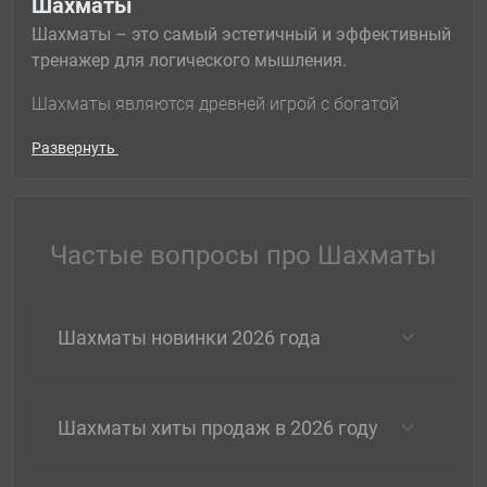
Шахматы
Шахматы – это самый эстетичный и эффективный
тренажер для логического мышления.
Шахматы являются древней игрой с богатой
историей. Они воплощают собой искусство,
Развернуть
философию, мудрость и даже спорт. Шахматы –
это прекрасный способ коротания досуга, который
развивает логическое мышление.
Частые вопросы про Шахматы
Освоить
шахматы
может каждый: любой
желающий может за короткий срок обучиться
правилам этой нехитрой игры и уже совсем скоро
будет способен запоминать массу выигрышных
Шахматы новинки 2026 года
комбинаций и просчитывать ходы наперед.
Шахматы – это лучший подарок для любого
человека.
Шахматы хиты продаж в 2026 году
Практически все игроки в шахматы – это люди с