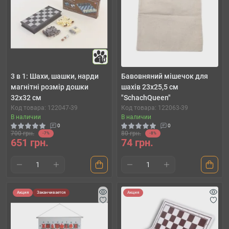
10
3 в 1: Шахи, шашки, нарди
Бавовняний мішечок для
магнітні розмір дошки
шахів 23x25,5 см
32х32 см
"SchachQueen"
Код товара: 122047-39
Код товара: 122063-39
В наличии
В наличии
0
0
700 грн.
80 грн.
-7%
-8%
651 грн.
74 грн.
Акция
Заканчивается
Акция