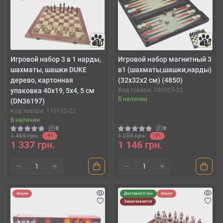
10
10
Игровой набор 3 в 1 нарды,
Игровой набор магнитный 3
шахматы, шашки DUKE
в1 (шахматы,шашки,нарды)
дерево, картонная
(32х32х2 см) (4850)
упаковка 40х19, 5х4, 5 см
Код товара: 100955-22
В наличии
(DN36197)
Код товара: 110132-22
В наличии
0
0
1 469 грн.
1 259 грн.
-9%
-9%
1 337 грн.
1 146 грн.
Акция
Доставка 0 грн
Акция
Заканчивается