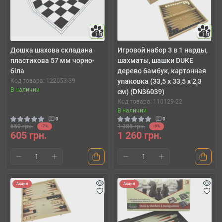
10
10
Дошка шахова складана
Игровой набор 3 в 1 нарды,
пластикова 57 мм чорно-
шахматы, шашки DUKE
біла
дерево бамбук, картонная
Код товара: 122053-39
упаковка (33,5 х 33,5 х 2,3
В наличии
см) (DN36039)
Код товара: 110129-22
В наличии
0
0
650 грн.
1 385 грн.
-7%
-9%
605 грн.
1 260 грн.
Акция
Акция