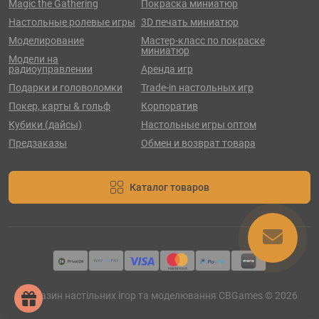
Magic the Gathering
Покраска миниатюр
Настольные ролевые игры
3D печать миниатюр
Моделирование
Мастер-класс по покраске
миниатюр
Модели на
радиоуправлении
Аренда игр
Подарки и головоломки
Trade-in настольных игр
Покер, карты & гольф
Корпоратив
Кубики (дайсы)
Настольные игры оптом
Предзаказы
Обмен и возврат товара
Каталог товаров
Магазин настільних ігор та моделювання CBGames © 2026