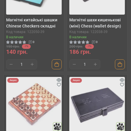
Магнітні китайські шашки
Магнітні шахи кишенькові
Chinese Checkers складні
(міні) Chess (wallet design)
Код товара: 122050-39
Код товара: 122038-39
В наличии
В наличии
0
0
150 грн.
200 грн.
-7%
-7%
140 грн.
186 грн.
Акция
Акция
10
10