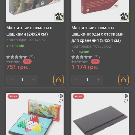
10
10
Магнитные шахматы с
Магнитные шахматы-
шашками (24x24 см)
шашки-нарды с отсеками
Код товара: 109146-52
для хранения (24x24 см)
В наличии
Код товара: 109805-52
В наличии
0
0
799 грн.
1 249 грн.
-6%
-6%
751 грн.
1 174 грн.
Акция
Акция