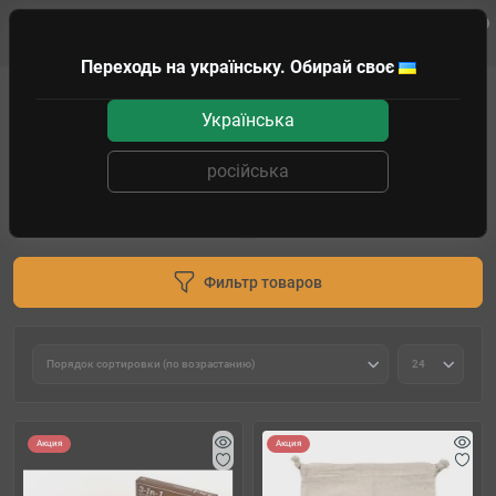
0
Клиенту
Переходь на українську. Обирай своє
Классические игры
Шахматы
Українська
Шахматы
російська
Шахматные доски
Шахматные фигуры
Шахматные часы
Шахматы
Фильтр товаров
Акция
Акция