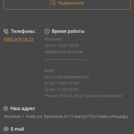
Подписаться
Шахматы
на любой вкус только в Shop Club Board
Games (Shop CBG)
Наш интернет-магазин предлагает вам
широчайший выбор шахмат различного
Телефоны:
Время работы
исполнения: от экзотического до классического. В
(095) 919 18 13
Магазин:
нашем каталоге вы можете выбрать:
пн-пт: 10:00-18:00
обработка заказов
Классические деревянные – шахматы
,
_______________________
выполненные в оригинальных стилевых
Клуб:
решениях.
пн: по договорённости
Дорожные – шахматы
в очень удобной упаковке,
вт-пт: 14:00-22:00
с магнитом для закрепления на доске. С таким
сб-вс: 11:00-22:00
набором время пролетит интересно и незаметно.
*после 18:00 и сб-вс только самовывоз
Пластиковые шахматы
– недорогой и весьма
практичный вариант.
Наш адрес
Миниатюрные шахматы
– подарок, который
Украина, г. Киев, ул. Братская, 6/13 (метро Почтовая площадь)
отлично впишется в небольшое пространство.
E-mail
Шашки и шахматы 2 в 1
– отличный подарок для