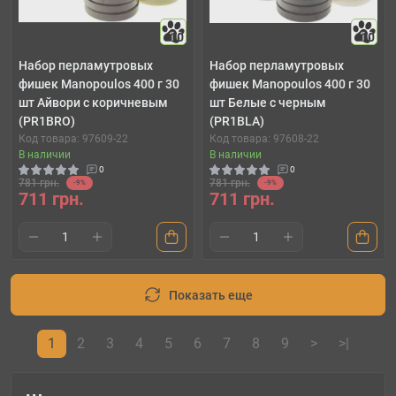
10
10
Набор перламутровых
Набор перламутровых
фишек Manopoulos 400 г 30
фишек Manopoulos 400 г 30
шт Айвори с коричневым
шт Белые с черным
(PR1BRO)
(PR1BLA)
Код товара: 97609-22
Код товара: 97608-22
В наличии
В наличии
0
0
781 грн.
781 грн.
-9%
-9%
711 грн.
711 грн.
Показать еще
1
2
3
4
5
6
7
8
9
>
>|