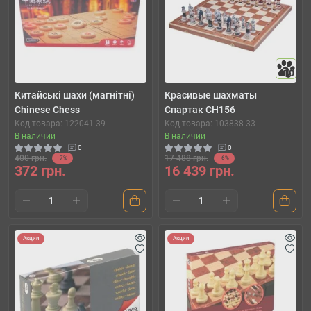
10
Китайські шахи (магнітні)
Красивые шахматы
Chinese Chess
Спартак CH156
Код товара: 122041-39
Код товара: 103838-33
В наличии
В наличии
0
0
400 грн.
17 488 грн.
-7%
-6%
372 грн.
16 439 грн.
Акция
Акция