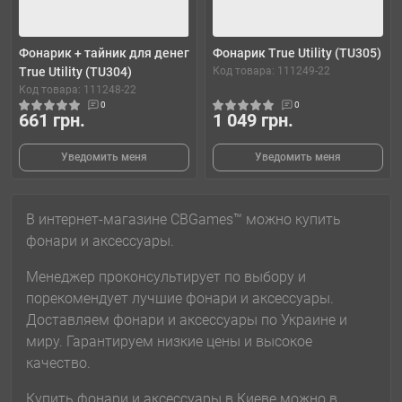
Фонарик + тайник для денег
Фонарик True Utility (TU305)
True Utility (TU304)
Код товара: 111249-22
Код товара: 111248-22
0
0
661 грн.
1 049 грн.
Уведомить меня
Уведомить меня
В интернет-магазине CBGames™ можно купить
фонари и аксессуары.
Менеджер проконсультирует по выбору и
порекомендует лучшие фонари и аксессуары.
Доставляем фонари и аксессуары по Украине и
миру. Гарантируем низкие цены и высокое
качество.
Купить фонари и аксессуары в Киеве можно в