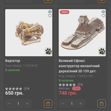
Акция
10
10
Варіатор
Великий Сфінкс
Код товара: 116658-43
конструктор механічний
В наличии
дерев'яний 3D 159 дет.
Код товара: 116625-105
В наличии
0
840 грн.
0
-11%
650 грн.
748 грн.