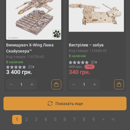
10
Винищувач X-Wing Люка
Вистрілив – забув
Скайуокера™
Код товара: 116686-43
В наличии
Код товара: 116759-43
В наличии
0
400 грн.
0
-15%
3 400 грн.
340 грн.
Показать еще
1
2
3
4
5
6
7
8
9
>
>|