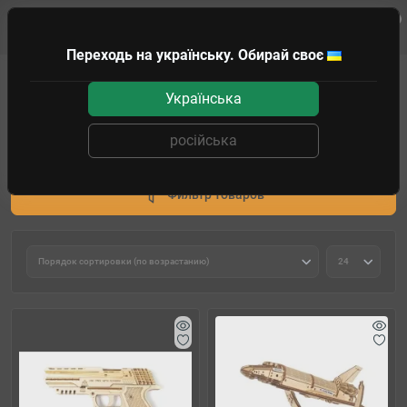
0
Клиенту
Переходь на українську. Обирай своє
Подарки и головоломки
Пазлы
Українська
Пазлы
російська
2D Пазлы
3D Пазлы
Фильтр товаров