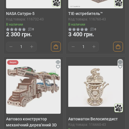
10
10
NASA Сатурн-5
TIE-истребитель™
Код товара: 116732-43
Код товара: 116760-43
В наличии
В наличии
0
0
2 300 грн.
3 400 грн.
Акция
10
Автовоз конструктор
Автоматон Велосипедист
механічний дерев'яний 3D
Код товара: 116660-43