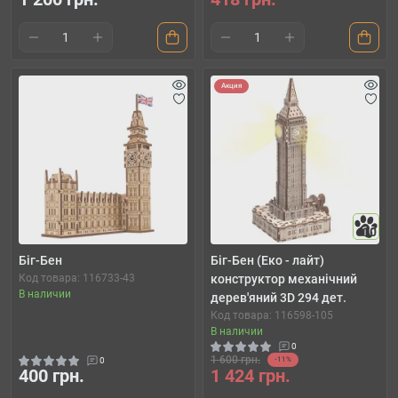
Акция
10
Біг-Бен
Біг-Бен (Еко - лайт)
Код товара: 116733-43
конструктор механічний
В наличии
дерев'яний 3D 294 дет.
Код товара: 116598-105
В наличии
0
1 600 грн.
0
-11%
400 грн.
1 424 грн.