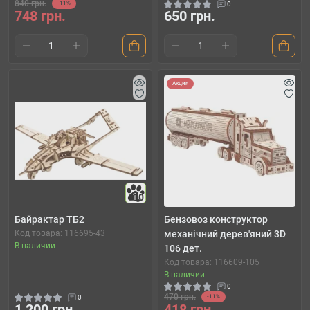
840 грн.
-11%
0
748 грн.
650 грн.
Акция
10
Байрактар ТБ2
Бензовоз конструктор
Код товара: 116695-43
механічний дерев'яний 3D
В наличии
106 дет.
Код товара: 116609-105
В наличии
0
470 грн.
0
-11%
1 200 грн.
418 грн.