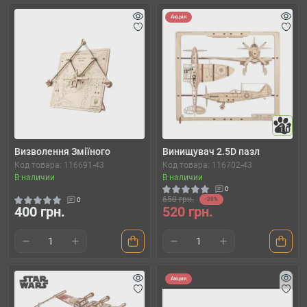
Акция
10
Визволення Зміїного
Винищувач 2.5D пазл
Код товара: 116691-43
Код товара: 116702-43
В наличии
В наличии
0
650 грн.
0
-20%
400 грн.
520 грн.
Акция