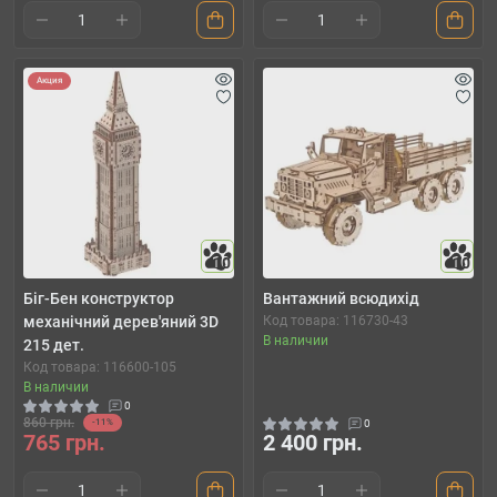
Акция
10
10
Біг-Бен конструктор
Вантажний всюдихід
механічний дерев'яний 3D
Код товара: 116730-43
В наличии
215 дет.
Код товара: 116600-105
В наличии
0
860 грн.
-11%
0
765 грн.
2 400 грн.