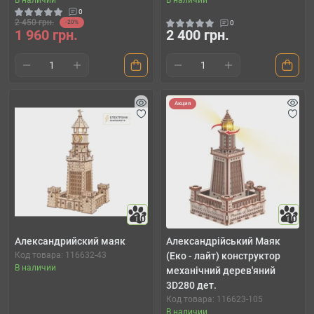
В наличии
В наличии
0
2 450 грн.
-20%
0
1 960 грн.
2 400 грн.
Акция
10
10
Александрийский маяк
Александрійський Маяк
Код товара: 116632-43
(Еко - лайт) конструктор
В наличии
механічний дерев'яний
3D280 дет.
Код товара: 116623-105
В наличии