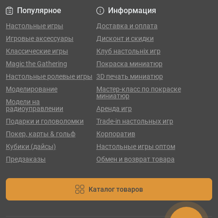
Популярное
Информация
Настольные игры
Доставка и оплата
Игровые аксессуары
Дисконт и скидки
Классические игры
Клуб настольніх игр
Magic the Gathering
Покраска миниатюр
Настольные ролевые игры
3D печать миниатюр
Моделирование
Мастер-класс по покраске
миниатюр
Модели на
радиоуправлении
Аренда игр
Подарки и головоломки
Trade-in настольных игр
Покер, карты & гольф
Корпоратив
Кубики (дайсы)
Настольные игры оптом
Предзаказы
Обмен и возврат товара
Каталог товаров