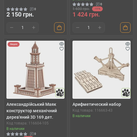
0
1 600 грн.
0
-11%
2 150 грн.
1 424 грн.
Акция
10
10
Александрійський Маяк
Арифметический набор
конструктор механічний
Код товара: 116663-43
В наличии
дерев'яний 3D 169 дет.
Код товара: 116604-105
В наличии
0