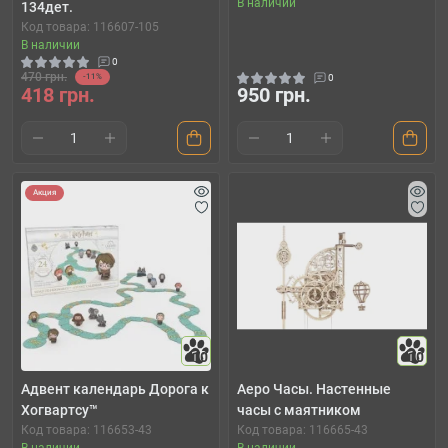
В наличии
134дет.
Код товара: 116607-105
В наличии
0
470 грн.
-11%
0
418 грн.
950 грн.
Акция
10
10
Адвент календарь Дорога к
Аеро Часы. Настенные
Хогвартсу™
часы с маятником
Код товара: 116653-43
Код товара: 116665-43