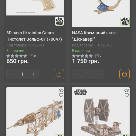
10
10
3D пазл Ukrainian Gears
NASA Космічний шатл
Пистолет Вольф-01 (70047)
"Діскавері"
Код товара: 96457-43
Код товара: 116720-43
В наличии
В наличии
0
0
650 грн.
1 750 грн.