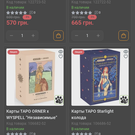
Код товара: 122723-52
Код товара: 122722-52
В наличии
В наличии
0
0
600 грн.
700 грн.
-5%
-5%
570 грн.
665 грн.
Акция
Акция
10
10
Карты ТАРО ORNER x
Карты ТАРО Starlight
WYSPELL "Независимые"
колода
Код товара: 106682-52
Код товара: 106686-52
В наличии
В наличии
0
0