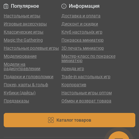
Популярное
Информация
Настольные игры
Доставка и оплата
Игровые аксессуары
Дисконт и скидки
Классические игры
Клуб настольніх игр
Magic the Gathering
Покраска миниатюр
Настольные ролевые игры
3D печать миниатюр
Моделирование
Мастер-класс по покраске
миниатюр
Модели на
радиоуправлении
Аренда игр
Подарки и головоломки
Trade-in настольных игр
Покер, карты & гольф
Корпоратив
Кубики (дайсы)
Настольные игры оптом
Предзаказы
Обмен и возврат товара
Каталог товаров