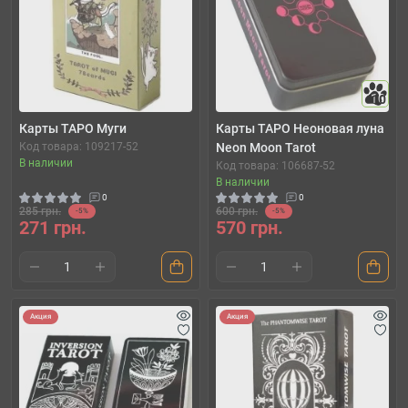
10
Карты ТАРО Муги
Карты ТАРО Неоновая луна
Код товара: 109217-52
Neon Moon Tarot
В наличии
Код товара: 106687-52
В наличии
0
0
285 грн.
600 грн.
-5%
-5%
271 грн.
570 грн.
Акция
Акция