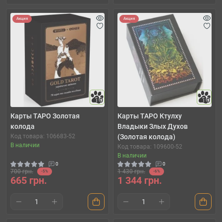
Акция
Акция
10
10
Карты ТАРО Золотая
Карты ТАРО Ктулху
колода
Владыки Злых Духов
Код товара: 106683-52
(Золотая колода)
В наличии
Код товара: 109600-52
В наличии
0
0
700 грн.
1 430 грн.
-5%
-6%
665 грн.
1 344 грн.