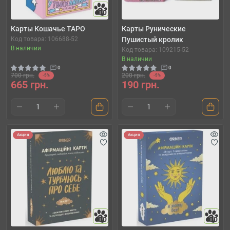
10
Карты Кошачье ТАРО
Карты Рунические
Код товара: 106688-52
Пушистый кролик
В наличии
Код товара: 109215-52
В наличии
0
0
700 грн.
200 грн.
-5%
-5%
665 грн.
190 грн.
Акция
Акция
10
10