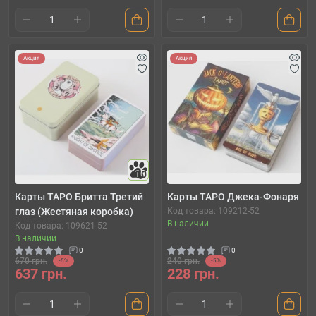
Акция
Акция
10
Карты ТАРО Бритта Третий
Карты ТАРО Джека-Фонаря
глаз (Жестяная коробка)
Код товара: 109212-52
В наличии
Код товара: 109621-52
В наличии
0
0
670 грн.
240 грн.
-5%
-5%
637 грн.
228 грн.