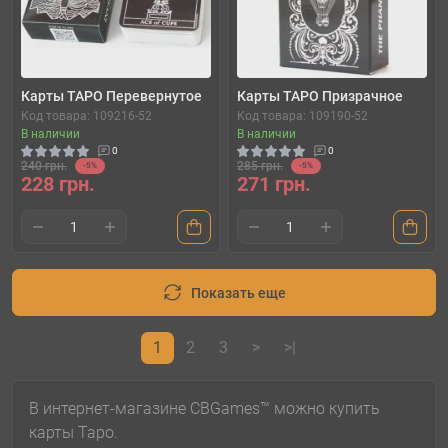
Карты ТАРО Перевернутое
Карты ТАРО Призрачное
Код товара: 109216-52
Код товара: 109190-52
В наличии
В наличии
0
0
240 грн.
285 грн.
-5%
-5%
228 грн.
271 грн.
Показать еще
1
2
3
>
>|
В интернет-магазине CBGames™ можно купить
карты Таро.