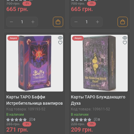
700 грн.
700 грн.
-5%
-5%
665 грн.
665 грн.
Акция
Акция
Карты ТАРО Баффи
Карты ТАРО Блуждающего
Истребительница вампиров
Духа
Код товара: 109193-52
Код товара: 109611-52
В наличии
В наличии
0
0
285 грн.
220 грн.
-5%
-5%
271 грн.
209 грн.