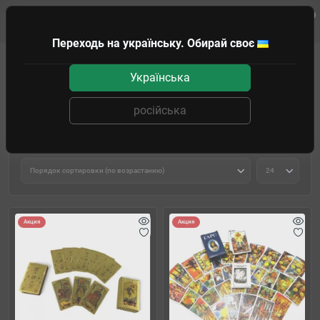
0
Клиенту
Переходь на українську. Обирай своє
Подарки и головоломки
Карты Таро
Українська
Карты Таро
російська
Фильтр товаров
Акция
Акция