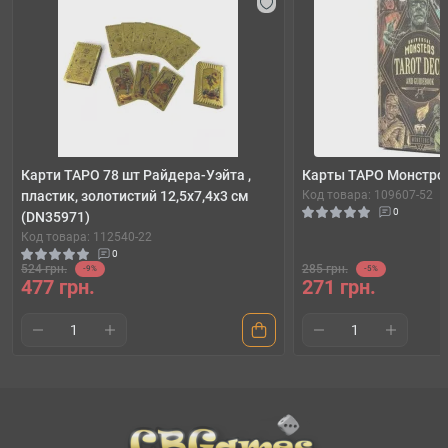
Карти ТАРО 78 шт Райдера-Уэйта ,
Карты ТАРО Монстро
пластик, золотистий 12,5х7,4х3 см
Код товара: 109607-52
0
(DN35971)
Код товара: 112540-22
0
524 грн.
285 грн.
-9%
-5%
477 грн.
271 грн.