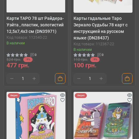
Карти ТАРО 78 шт Райдера-
Карты гадальные Таро
Уэйта , пластик, золотистий
Зеркало Судьбы 78 карт с
12,5х7,4х3 см (DN35971)
инструкцией на русском
Код товара: 112540-22
языке (DN28437)
В наличии
Код товара: 112367-22
В наличии
0
0
524 грн.
110 грн.
-9%
-9%
477 грн.
100 грн.
Акция
Акция