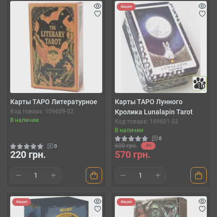
Акция
10
Карты ТАРО Литературное
Карты ТАРО Лунного
Код товара: 109609-52
Кролика Lunalapin Tarot
В наличии
Код товара: 109601-52
В наличии
0
600 грн.
0
-5%
220 грн.
570 грн.
Акция
Акция