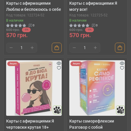
Карты с афирмациями
Карты с афирмациями Я
Люблю и беспокоюсь о себе
могу все!
Код товара: 122724-52
Код товара: 122725-52
В наличии
В наличии
0
0
600 грн.
600 грн.
-5%
-5%
570 грн.
570 грн.
Акция
Акция
10
10
Карты с афирмациями Я
Карты саморефлексии
чертовски крутая 18+
Разговор с собой