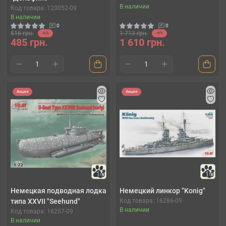
В наличии
Код товара: 120052-09
В наличии
0
0
516 грн.
1 713 грн.
-6%
-6%
485 грн.
1 610 грн.
Акция
Акция
10
10
Немецкая подводная лодка
Немецкий линкор "Konig"
типа XXVII "Seehund"
Код товара: 16286-09
В наличии
Код товара: 16257-09
В наличии