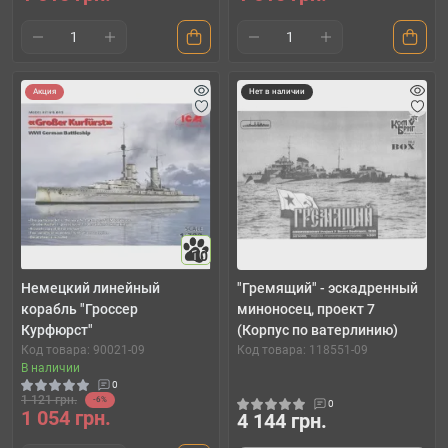
Акция
Нет в наличии
10
Немецкий линейный
"Гремящий" - эскадренный
корабль "Гроссер
миноносец, проект 7
Курфюрст"
(Корпус по ватерлинию)
Код товара: 90021-09
Код товара: 118551-09
В наличии
0
1 121 грн.
-6%
0
1 054 грн.
4 144 грн.