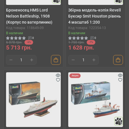
10
10
Броненосец HMS Lord
Збірна модель-копія Revell
Nelson Battleship, 1908
Буксир Smit Houston рівень
(Корпус по ватерлинию)
4 масштаб 1:200
Код товара: 118649-09
Код товара: 122354-13
В наличии
В наличии
0
0
6 078 грн.
1 750 грн.
-6%
-7%
5 713 грн.
1 628 грн.
Акция
10