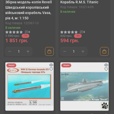
Збірна модель-копія Revell
Корабль R.M.S. Titanic
Шведський королівський
Код товара: 103214-09
В наличии
військовий корабель Vasa,
рів 4, м: 1:150
Код товара: 122361-13
В наличии
0
0
1 990 грн.
632 грн.
-7%
-6%
1 851 грн.
594 грн.
Акция
Акция
10