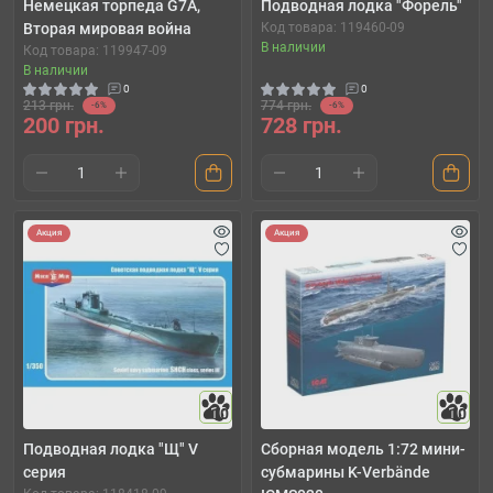
Немецкая торпеда G7A,
Подводная лодка "Форель"
Вторая мировая война
Код товара: 119460-09
В наличии
Код товара: 119947-09
В наличии
0
0
213 грн.
774 грн.
-6%
-6%
200 грн.
728 грн.
Акция
Акция
10
10
Подводная лодка "Щ" V
Сборная модель 1:72 мини-
серия
субмарины K-Verbände