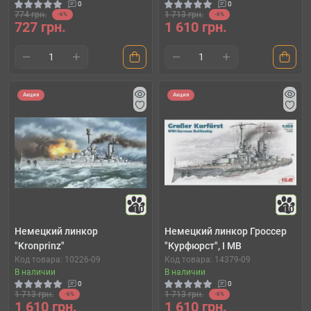
0
0
774 грн.
1 713 грн.
-6%
-6%
727 грн.
1 610 грн.
Акция
Акция
10
10
Немецкий линкор
Немецкий линкор Гроссер
"Kronprinz"
"Курфюрст", I МВ
Код товара: 10226-09
Код товара: 14379-09
В наличии
В наличии
0
0
1 713 грн.
1 713 грн.
-6%
-6%
1 610 грн.
1 610 грн.