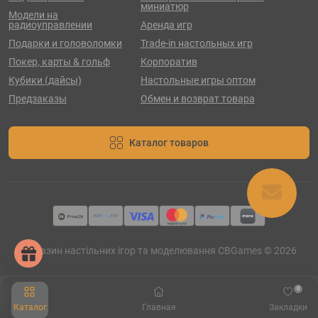
миниатюр
Модели на
радиоуправлении
Аренда игр
Подарки и головоломки
Trade-in настольных игр
Покер, карты & гольф
Корпоратив
Кубики (дайсы)
Настольные игры оптом
Предзаказы
Обмен и возврат товара
Каталог товаров
Магазин настільних ігор та моделювання CBGames © 2026
0
Каталог
Главная
Закладки