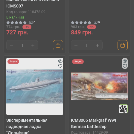
ICMS007
Код товара: 118478-09
В наличии
0
0
774 грн.
903 грн.
-6%
-6%
727 грн.
849 грн.
Акция
Акция
10
Экспериментальная
ICMS005 Markgraf' WWI
подводная лодка
German battleship
"Дельфино"
Код товара: 14429-09