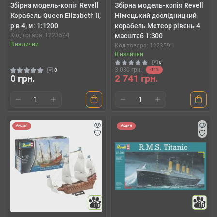
Збірна модель-копія Revell
Збірна модель-копія Revell
Корабель Queen Elizabeth II,
Німецький дослідницкий
рів 4, м: 1:1200
корабель Метеор рівень 4
Код товара: 122357-1
масштаб 1:300
В наличии
Код товара: 122359-1
В наличии
0
3 080 грн.
0
-11%
0 грн.
2 741 грн.
Акция
Акция
10
10