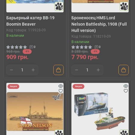
10
10
Барьерный катер BB-19
Броненосец HMS Lord
Boomin Beaver
Nelson Battleship, 1908 (Full
Код товара: 119928-09
Hull version)
В наличии
Код товара: 118219-09
В наличии
0
0
968 грн.
8 288 грн.
-6%
-6%
909 грн.
7 790 грн.
Акция
Акция