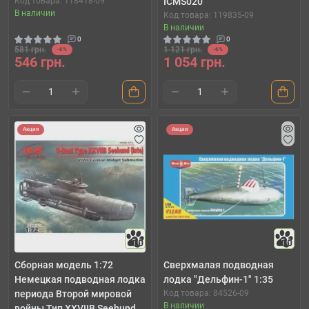
Код товара: 118418-09
ICMS020
В наличии
Код товара: 119835-09
В наличии
0
0
581 грн.
1 121 грн.
-6%
-6%
546 грн.
1 054 грн.
Акция
Акция
10
10
Сборная модель 1:72
Сверхмалая подводная
Немецкая подводная лодка
лодка "Дельфин-1" 1:35
периода Второй мировой
Код товара: 84526-09
В наличии
войны Тип XXVIIB Seehund