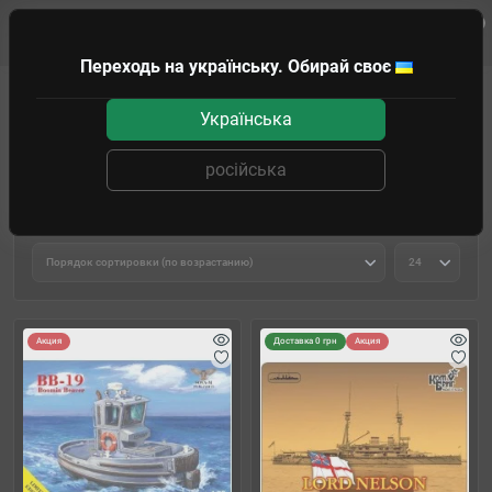
0
Клиенту
Переходь на українську. Обирай своє
Моделирование
Сборные модели
Флот
Українська
Флот
російська
Фильтр товаров
Акция
Доставка 0 грн
Акция