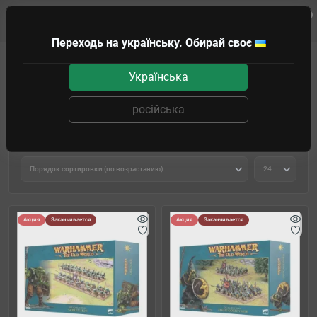
0
Клиенту
Переходь на українську. Обирай своє
WARHAMMER
THE OLD WORLD
Orc and Goblin Tribes
Українська
Orc and Goblin Tribes
російська
Фильтр товаров
Акция
Заканчивается
Акция
Заканчивается