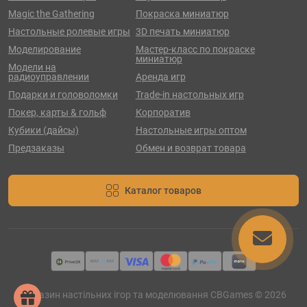
Magic the Gathering
Покраска миниатюр
Настольные ролевые игры
3D печать миниатюр
Моделирование
Мастер-класс по покраске
миниатюр
Модели на
радиоуправлении
Аренда игр
Подарки и головоломки
Trade-in настольных игр
Покер, карты & гольф
Корпоратив
Кубики (дайсы)
Настольные игры оптом
Предзаказы
Обмен и возврат товара
Каталог товаров
Магазин настільних ігор та моделювання CBGames © 2026