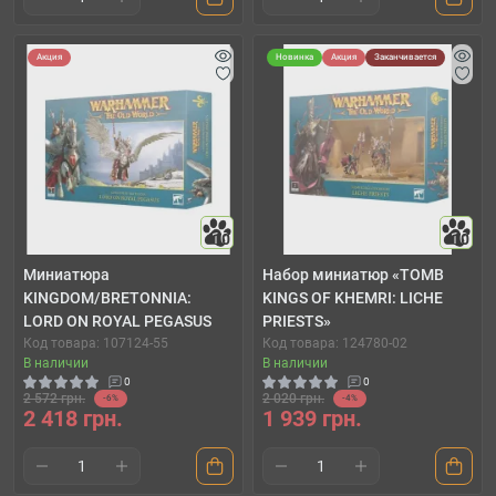
Акция
Новинка
Акция
Заканчивается
10
10
Миниатюра
Набор миниатюр «TOMB
KINGDOM/BRETONNIA:
KINGS OF KHEMRI: LICHE
LORD ON ROYAL PEGASUS
PRIESTS»
Код товара: 107124-55
Код товара: 124780-02
В наличии
В наличии
0
0
2 572 грн.
2 020 грн.
-6%
-4%
2 418 грн.
1 939 грн.