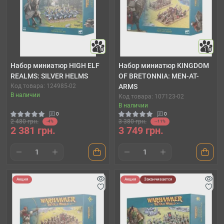
10
10
Набор миниатюр HIGH ELF
Набор миниатюр KINGDOM
REALMS: SILVER HELMS
OF BRETONNIA: MEN-AT-
Код товара: 124985-02
ARMS
В наличии
Код товара: 107123-02
В наличии
0
0
2 480 грн.
3 380 грн.
-4%
--11%
2 381 грн.
3 749 грн.
Акция
Акция
Заканчивается