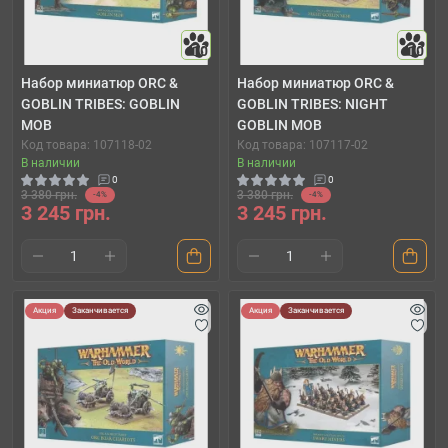
10
10
Набор миниатюр ORC &
Набор миниатюр ORC &
GOBLIN TRIBES: GOBLIN
GOBLIN TRIBES: NIGHT
MOB
GOBLIN MOB
Код товара: 107118-02
Код товара: 107117-02
В наличии
В наличии
0
0
3 380 грн.
3 380 грн.
-4%
-4%
3 245 грн.
3 245 грн.
Акция
Заканчивается
Акция
Заканчивается