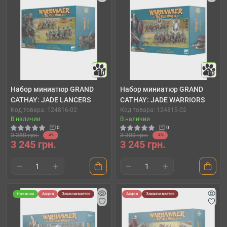
10
10
Набор миниатюр GRAND
Набор миниатюр GRAND
CATHAY: JADE LANCERS
CATHAY: JADE WARRIORS
Код товара: 124816-02
Код товара: 124815-02
В наличии
В наличии
0
0
3 380 грн.
3 380 грн.
-4%
-4%
3 245 грн.
3 245 грн.
Новинка
Акция
Заканчивается
Акция
Заканчивается