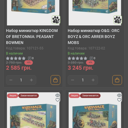
10
10
Набор миниатюр KINGDOM
Набор миниатюр O&G: ORC
OF BRETONNIA: PEASANT
BOYZ & ORC ARRER BOYZ
BOWMEN
MOBS
Код товара: 107121-55
Код товара: 107122-02
В наличии
В наличии
0
0
2 750 грн.
3 380 грн.
-6%
-4%
2 585 грн.
3 245 грн.
Акция
Заканчивается
Акция
Заканчивается