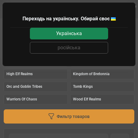
0
Клиенту
Переходь на українську. Обирай своє
WARHAMMER
THE OLD WORLD
Українська
THE OLD WORLD
російська
Beastmen Brayherds
Dwarfen Mountain Holds
Empire of Man
Grand Cathay
High Elf Realms
Kingdom of Bretonnia
Orc and Goblin Tribes
Tomb Kings
Warriors Of Chaos
Wood Elf Realms
Фильтр товаров