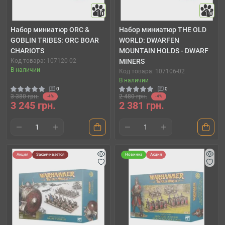
10
10
Набор миниатюр ORC &
Набор миниатюр THE OLD
GOBLIN TRIBES: ORC BOAR
WORLD: DWARFEN
CHARIOTS
MOUNTAIN HOLDS - DWARF
Код товара: 107120-02
MINERS
В наличии
Код товара: 107106-02
В наличии
0
0
3 380 грн.
2 480 грн.
-4%
-4%
3 245 грн.
2 381 грн.
Акция
Заканчивается
Новинка
Акция