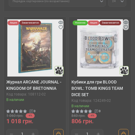
Акция
Заканчивается
Новинка
Акция
Заканчивается
10
10
Журнал ARCANE JOURNAL -
Кубики для гри BLOOD
KINGDOM OF BRETONNIA
BOWL: TOMB KINGS TEAM
Код товара: 108112-02
DICE SET
В наличии
Код товара: 124249-02
В наличии
0
0
1 060 грн.
840 грн.
-4%
-4%
1 018 грн.
806 грн.