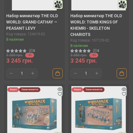
10
10
Набор миниатюр THE OLD
Набор миниатюр THE OLD
WORLD: GRAND CATHAY —
WORLD: TOMB KINGS OF
PEASANT LEVY
KHEMRI - SKELETON
Код товара: 124619-02
CHARIOTS
В наличии
Код товара: 107129-02
В наличии
0
0
3 380 грн.
3 380 грн.
-4%
-4%
3 245 грн.
3 245 грн.
Акция
Заканчивается
Акция
Заканчивается