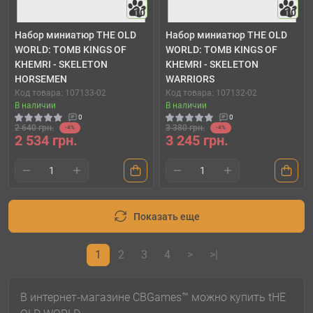
10
10
Набор миниатюр THE OLD
Набор миниатюр THE OLD
WORLD: TOMB KINGS OF
WORLD: TOMB KINGS OF
KHEMRI - SKELETON
KHEMRI - SKELETON
HORSEMEN
WARRIORS
Код товара: 107133-02
Код товара: 107132-02
В наличии
В наличии
0
0
2 640 грн.
3 380 грн.
-4%
-4%
2 534 грн.
3 245 грн.
Показать еще
1
2
3
4
>
>|
В интернет-магазине CBGames™ можно купить tHE