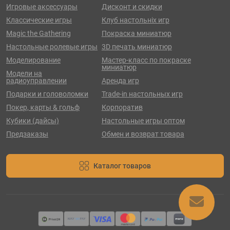
Игровые аксессуары
Дисконт и скидки
Классические игры
Клуб настольніх игр
Magic the Gathering
Покраска миниатюр
Настольные ролевые игры
3D печать миниатюр
Моделирование
Мастер-класс по покраске
миниатюр
Модели на
радиоуправлении
Аренда игр
Подарки и головоломки
Trade-in настольных игр
Покер, карты & гольф
Корпоратив
Кубики (дайсы)
Настольные игры оптом
Предзаказы
Обмен и возврат товара
Каталог товаров