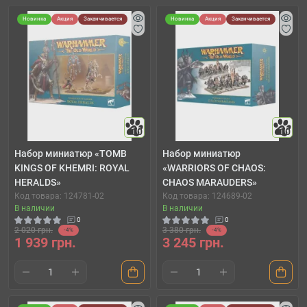
Новинка
Акция
Заканчивается
Новинка
Акция
Заканчивается
10
10
Набор миниатюр «TOMB
Набор миниатюр
KINGS OF KHEMRI: ROYAL
«WARRIORS OF CHAOS:
HERALDS»
CHAOS MARAUDERS»
Код товара: 124781-02
Код товара: 124689-02
В наличии
В наличии
0
0
2 020 грн.
3 380 грн.
-4%
-4%
1 939 грн.
3 245 грн.