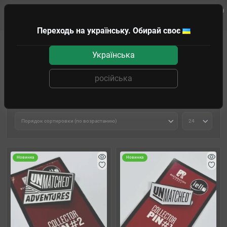
0
Клиенту
Переходь на українську. Обирай своє
Подарки и головоломки
Значки и брелки
Українська
Значки и брелки
російська
Фильтр товаров
Новинка
Новинка