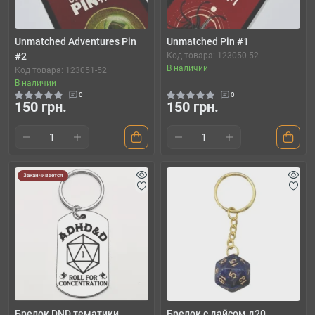
Unmatched Adventures Pin
Unmatched Pin #1
#2
Код товара: 123050-52
В наличии
Код товара: 123051-52
В наличии
0
0
150 грн.
150 грн.
Заканчивается
Брелок DND тематики
Брелок с дайсом д20