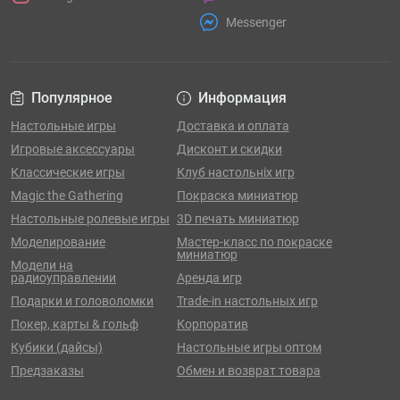
Messenger
Популярное
Информация
Настольные игры
Доставка и оплата
Игровые аксессуары
Дисконт и скидки
Классические игры
Клуб настольніх игр
Magic the Gathering
Покраска миниатюр
Настольные ролевые игры
3D печать миниатюр
Моделирование
Мастер-класс по покраске
миниатюр
Модели на
радиоуправлении
Аренда игр
Подарки и головоломки
Trade-in настольных игр
Покер, карты & гольф
Корпоратив
Кубики (дайсы)
Настольные игры оптом
Предзаказы
Обмен и возврат товара