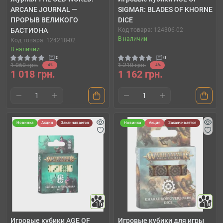
ARCANE JOURNAL —
SIGMAR: BLADES OF KHORNE
ПРОРЫВ ВЕЛИКОГО
DICE
БАСТИОНА
Код товара: 124306-02
В наличии
Код товара: 124218-02
В наличии
0
0
1 060 грн.
1 210 грн.
-4%
-4%
1 018 грн.
1 162 грн.
Новинка
Акция
Заканчивается
Новинка
Акция
Заканчивается
10
10
Игровые кубики AGE OF
Игровые кубики для игры