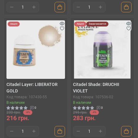
Акция
Акция
Заканчивается
Citadel Layer: LIBERATOR
Citadel Shade: DRUCHII
GOLD
VIOLET
Код товара: 107430-55
Код товара: 107536-02
В наличии
В наличии
0
0
230 грн.
295 грн.
-6%
-4%
216 грн.
283 грн.