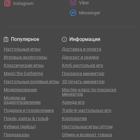
Viber
Instagram
Messenger
Популярное
Информация
Настольные игры
Доставка и оплата
Игровые аксессуары
Дисконт и скидки
Классические игры
Клуб настольніх игр
Magic the Gathering
Покраска миниатюр
Настольные ролевые игры
3D печать миниатюр
Моделирование
Мастер-класс по покраске
миниатюр
Модели на
радиоуправлении
Аренда игр
Подарки и головоломки
Trade-in настольных игр
Покер, карты & гольф
Корпоратив
Кубики (дайсы)
Настольные игры оптом
Предзаказы
Обмен и возврат товара