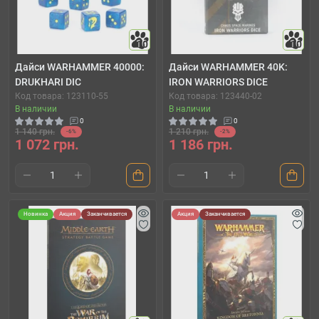
10
10
Дайси WARHAMMER 40000:
Дайси WARHAMMER 40K:
DRUKHARI DIC
IRON WARRIORS DICE
Код товара: 123110-55
Код товара: 123440-02
В наличии
В наличии
0
0
1 140 грн.
1 210 грн.
-6%
-2%
1 072 грн.
1 186 грн.
Новинка
Акция
Заканчивается
Акция
Заканчивается