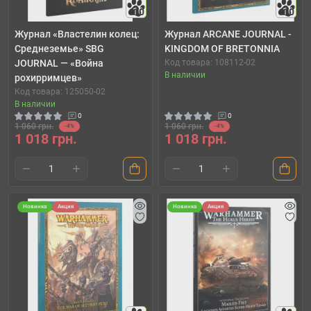
10
10
Журнал «Властелин колец:
Журнал ARCANE JOURNAL -
Среднеземье» SBG
KINGDOM OF BRETONNIA
JOURNAL — «Война
Код товара: 108112-02
В наличии
рохирримцев»
Код товара: 125050-02
В наличии
0
0
1 060 грн.
1 060 грн.
-4%
-4%
1 018 грн.
1 018 грн.
Новинка
Акция
Новинка
Акция