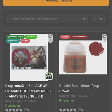
Фильтр товаров
Доставка 0 грн
Новинка
Акция
Заканчивается
Предзаказ
Акция
10
Стартовый набор AGE OF
Citadel Base: Mournfang
SIGMAR: OGOR MAWTRIBES
Brown
— ARMY SET (ENGLISH)
Код товара: 107064~16
В наличии
Код товара: 125304-1
Предзаказ
0
0