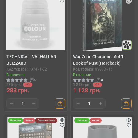
10
TECHNICAL: VALHALLAN
War Zone Charadon: Act 1:
BLIZZARD
Book of Rust (Hardback)
Код товара: 107471-02
Код товара: 99803~16
В наличии
В наличии
0
0
295 грн.
1 213 грн.
-4%
-7%
283 грн.
1 128 грн.
Новинка
Акция
Заканчивается
Новинка
Акция