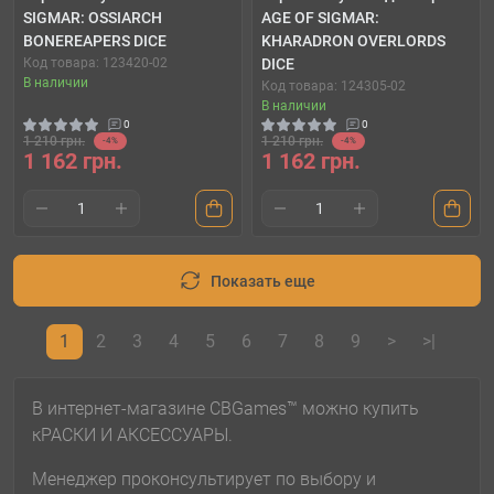
SIGMAR: OSSIARCH
AGE OF SIGMAR:
BONEREAPERS DICE
KHARADRON OVERLORDS
Код товара: 123420-02
DICE
В наличии
Код товара: 124305-02
В наличии
0
0
1 210 грн.
1 210 грн.
-4%
-4%
1 162 грн.
1 162 грн.
Показать еще
1
2
3
4
5
6
7
8
9
>
>|
В интернет-магазине CBGames™ можно купить
кРАСКИ И АКСЕССУАРЫ.
Менеджер проконсультирует по выбору и