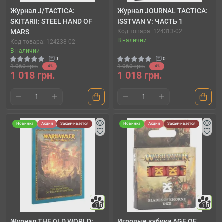
Журнал J/TACTICA:
Журнал JOURNAL TACTICA:
SKITARII: STEEL HAND OF
ISSTVAN V: ЧАСТЬ 1
MARS
Код товара: 124313-02
В наличии
Код товара: 124238-02
В наличии
0
0
1 060 грн.
1 060 грн.
-4%
-4%
1 018 грн.
1 018 грн.
Новинка
Акция
Заканчивается
Новинка
Акция
Заканчивается
10
10
Журнал THE OLD WORLD:
Игровые кубики AGE OF