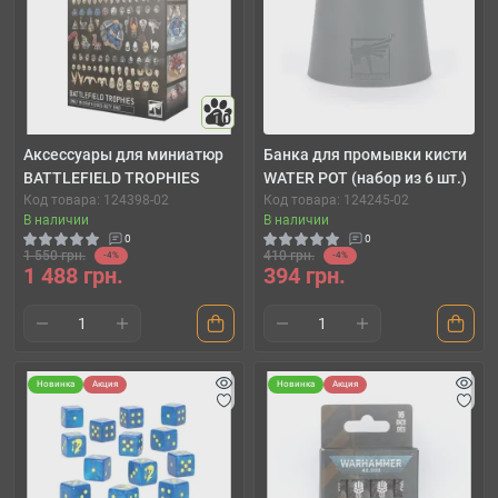
10
Аксессуары для миниатюр
Банка для промывки кисти
BATTLEFIELD TROPHIES
WATER POT (набор из 6 шт.)
Код товара: 124398-02
Код товара: 124245-02
В наличии
В наличии
0
0
1 550 грн.
410 грн.
-4%
-4%
1 488 грн.
394 грн.
Новинка
Акция
Новинка
Акция