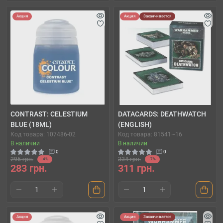
Акция
Акция
Заканчивается
CONTRAST: CELESTIUM
DATACARDS: DEATHWATCH
BLUE (18ML)
(ENGLISH)
Код товара: 107486-02
Код товара: 81541~16
В наличии
В наличии
0
0
295 грн.
334 грн.
-4%
-7%
283 грн.
311 грн.
Акция
Акция
Заканчивается