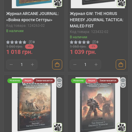
10
10
Журнал ARCANE JOURNAL:
Журнал GW: THE HORUS
«Война ярости Сеттры»
HERESY JOURNAL TACTICA:
Код товара: 124263-02
MAILED FIST
В наличии
Код товара: 123432-02
В наличии
0
0
1 060 грн.
1 060 грн.
-4%
-2%
1 018 грн.
1 039 грн.
Новинка
Акция
Заканчивается
Новинка
Акция
Заканчивается
10
10