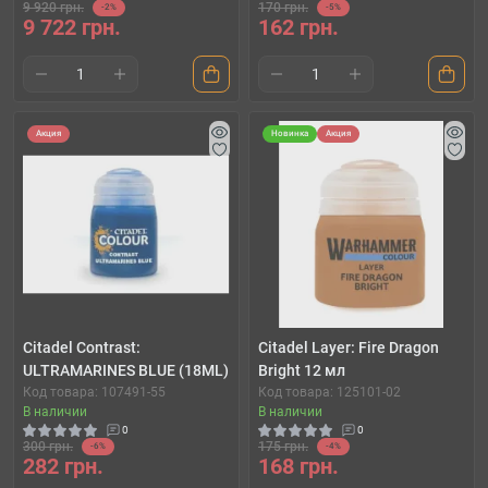
9 920 грн.
170 грн.
-2%
-5%
9 722 грн.
162 грн.
Акция
Новинка
Акция
Citadel Contrast:
Citadel Layer: Fire Dragon
ULTRAMARINES BLUE (18ML)
Bright 12 мл
Код товара: 107491-55
Код товара: 125101-02
В наличии
В наличии
0
0
300 грн.
175 грн.
-6%
-4%
282 грн.
168 грн.