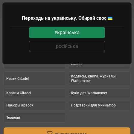
0
Клиенту
Переходь на українську. Обирай своє
WARHAMMER
КРАСКИ И АКСЕССУАРЫ
Українська
КРАСКИ И АКСЕССУАРЫ
російська
Green Stuff World
Аксессуары для Warhammer
Инструменты для покраса
Датакарты Warhammer
Citadel
Кодексы, книги, журналы
Кисти Citadel
Warhammer
Краски Citadel
Куби для Warhammer
Наборы красок
Подставки для миниатюр
Террейн