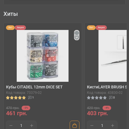
Хиты
Хит
Акция
Хит
Акция
Кубы CITADEL 12mm DICE SET
КистиLAYER BRUSH S
Код товара: 73379-02
Код товара: 43830-02
1
0
470 грн.
420 грн.
-2%
-4%
461 грн.
403 грн.