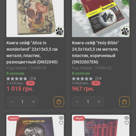
10
10
Книга-сейф "Alice in
Книга-сейф "Holy Bible"
wonderland" 22х15х5,5 см
24,5х16х5,5 см металл,
металл, пластик,
пластик, коричневый
разноцветный (DN32040)
(DN32007EN)
Код товара: 116388-22
Код товара: 116396-22
В наличии
В наличии
0
0
1 115 грн.
1 063 грн.
-9%
-9%
1 015 грн.
967 грн.
Акция
Акция