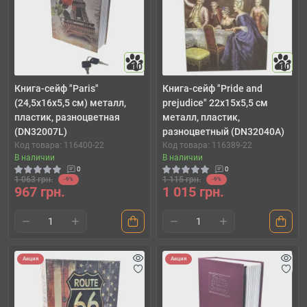
10
10
Книга-сейф "Paris"
Книга-сейф "Pride and
(24,5х16х5,5 см) металл,
prejudice" 22х15х5,5 см
пластик, разноцветная
металл, пластик,
(DN32007L)
разноцветный (DN32040A)
Код товара: 116400-22
Код товара: 116389-22
В наличии
В наличии
0
0
1 063 грн.
1 115 грн.
-9%
-9%
967 грн.
1 015 грн.
Акция
Акция