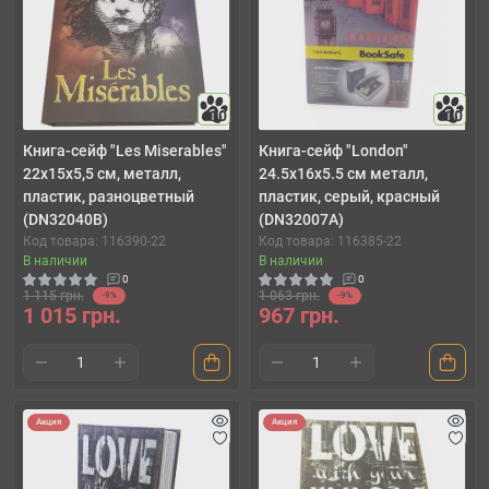
10
10
Книга-сейф "Les Miserables"
Книга-сейф "London"
22х15х5,5 см, металл,
24.5х16х5.5 см металл,
пластик, разноцветный
пластик, серый, красный
(DN32040B)
(DN32007A)
Код товара: 116390-22
Код товара: 116385-22
В наличии
В наличии
0
0
1 115 грн.
1 063 грн.
-9%
-9%
1 015 грн.
967 грн.
Акция
Акция