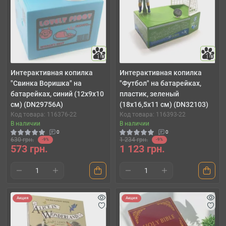
10
10
Интерактивная копилка
Интерактивная копилка
"Свинка Воришка" на
"Футбол" на батарейках,
батарейках, синий (12х9х10
пластик, зеленый
см) (DN29756A)
(18х16,5х11 см) (DN32103)
Код товара: 116376-22
Код товара: 116393-22
В наличии
В наличии
0
0
630 грн.
1 234 грн.
-9%
-9%
573 грн.
1 123 грн.
Акция
Акция