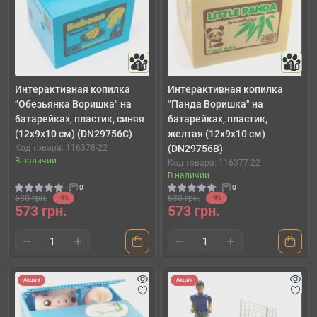
10
10
Интерактивная копилка
Интерактивная копилка
"Обезьянка Воришка" на
"Панда Воришка" на
батарейках, пластик, синяя
батарейках, пластик,
(12х9х10 см) (DN29756C)
желтая (12х9х10 см)
Код товара: 116378-22
(DN29756B)
В наличии
Код товара: 116377-22
В наличии
0
0
630 грн.
630 грн.
-9%
-9%
573 грн.
573 грн.
Акция
Акция