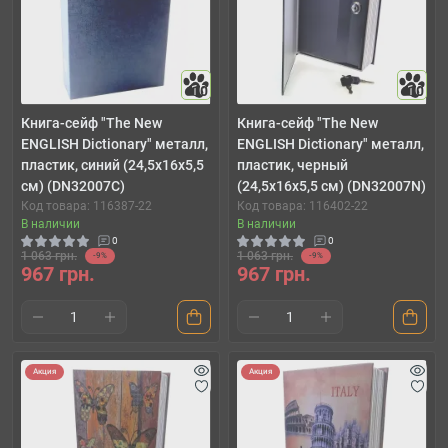
10
10
Книга-сейф "The New
Книга-сейф "The New
ENGLISH Dictionary" металл,
ENGLISH Dictionary" металл,
пластик, синий (24,5х16х5,5
пластик, черный
см) (DN32007C)
(24,5х16х5,5 см) (DN32007N)
Код товара: 116387-22
Код товара: 116402-22
В наличии
В наличии
0
0
1 063 грн.
1 063 грн.
-9%
-9%
967 грн.
967 грн.
Акция
Акция