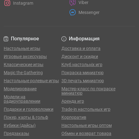
Viber
Instagram
Messenger
Популярное
Информация
Настольные игры
Доставка и оплата
Игровые аксессуары
Дисконт и скидки
Классические игры
Клуб настольніх игр
Magic the Gathering
Покраска миниатюр
Настольные ролевые игры
3D печать миниатюр
Моделирование
Мастер-класс по покраске
миниатюр
Модели на
радиоуправлении
Аренда игр
Подарки и головоломки
Trade-in настольных игр
Покер, карты & гольф
Корпоратив
Кубики (дайсы)
Настольные игры оптом
Предзаказы
Обмен и возврат товара