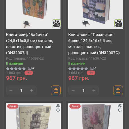
10
10
Книга-сейф "Бабочки"
Книга-сейф "Пизанская
(24,5х16х5,5 см) металл,
башня" 24,5х16х5,5 см,
пластик, разноцветный
металл, пластик,
(DN32007J)
разноцветный (DN32007G)
Код товара: 116398-22
Код товара: 116397-22
В наличии
В наличии
0
0
1 063 грн.
1 063 грн.
-9%
-9%
967 грн.
967 грн.
Акция
Акция