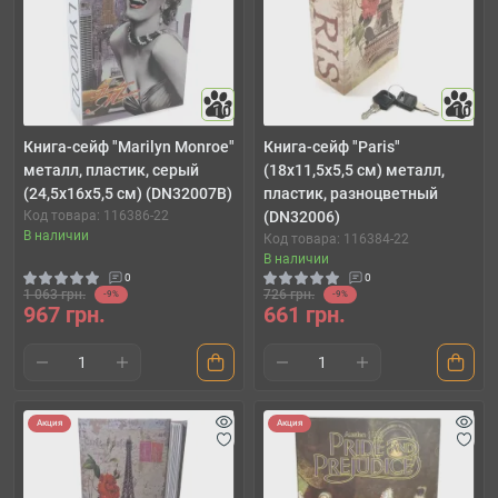
10
10
Книга-сейф "Marilyn Monroe"
Книга-сейф "Paris"
металл, пластик, серый
(18х11,5х5,5 см) металл,
(24,5х16х5,5 см) (DN32007B)
пластик, разноцветный
Код товара: 116386-22
(DN32006)
В наличии
Код товара: 116384-22
В наличии
0
0
1 063 грн.
726 грн.
-9%
-9%
967 грн.
661 грн.
Акция
Акция