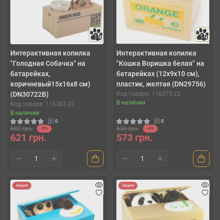
10
10
Интерактивная копилка
Интерактивная копилка
"Голодная Собачка" на
"Кошка Воришка белая" на
батарейках,
батарейках (12х9х10 см),
коричневый15х16х8 см)
пластик, желтая (DN29756)
(DN30722B)
Код товара: 116375-22
В наличии
Код товара: 116383-22
В наличии
0
0
682 грн.
630 грн.
-9%
-9%
621 грн.
573 грн.
Акция
Акция