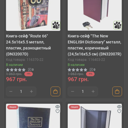
10
10
Книга-сейф "Route 66"
Книга-сейф "The New
24.5х16х5.5 металл,
ENGLISH Dictionary" металл,
пластик, разноцветный
пластик, коричневый
(DN32007D)
(24,5х16х5,5 см) (DN32007R)
Код товара: 116370-22
Код товара: 116403-22
В наличии
В наличии
0
0
1 063 грн.
1 063 грн.
-9%
-9%
967 грн.
967 грн.
Акция
Акция