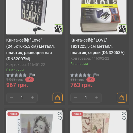
10
10
Книга-сейф "Love"
Книга-сейф "LOVE"
(24,5х16х5,5 см) металл,
18х12х5,5 см металл,
пластик, разноцветная
пластик, серый (DN32053A)
(DN32007M)
Код товара: 116392-22
В наличии
Код товара: 116401-22
В наличии
0
0
1 063 грн.
839 грн.
-9%
-9%
967 грн.
763 грн.
Акция
Акция