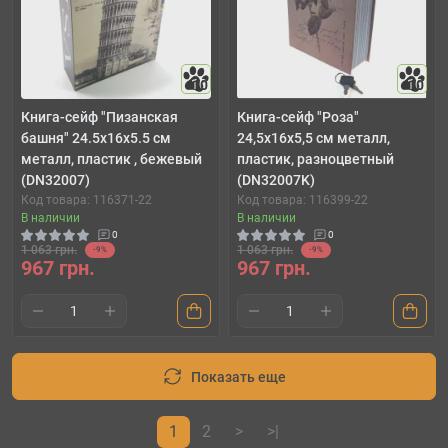
10
10
Книга-сейф "Пизанская
Книга-сейф "Роза"
башня" 24.5х16х5.5 см
24,5х16х5,5 см металл,
металл, пластик , бежевый
пластик, разноцветный
(DN32007)
(DN32007K)
Код товара: 116371-22
Код товара: 116399-22
В наличии
В наличии
0
0
1 063 грн.
1 063 грн.
-9%
-9%
967 грн.
967 грн.
Показать еще
1
2
>
>|