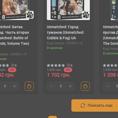
10
10
tched: Битва
Unmatched: Город
Unmatch
нд. Часть вторая
туманов (Unmatched:
против 
tched: Battle of
Cobble & Fog) UA
(Unmatch
nds, Volume Two)
Код товара: 102395~16
The Geni
В наличии
Код товар
В наличи
овара: 103433~16
ичии
0
0
грн.
1 850 грн.
1 299 грн.
-8%
-8%
02 грн.
1 702 грн.
1 208 
Показать еще