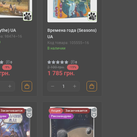
10
10
ythe) UA
Времена года (Seasons)
ра: 98474~16
UA
и
Код товара: 105555~16
В наличии
0
0
2 100 грн.
-9%
-15%
грн.
1 785 грн.
Заканчивается
Акция
Заканчивается
дуем
Рекомендуем