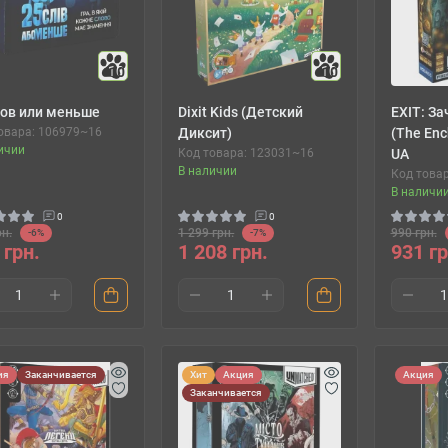
10
10
лов или меньше
Dixit Kids (Детский
EXIT: З
овара: 106979~16
Диксит)
(The Enc
ичии
Код товара: 123031~16
UA
В наличии
Код това
В наличи
0
0
рн.
1 299 грн.
990 грн.
-6%
-7%
 грн.
1 208 грн.
931 гр
ия
Заканчивается
Хит
Акция
Акция
Заканчивается