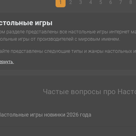
1
2
3
4
5
6
7
8
стольные игры
ом разделе представлены все настольные игры интернет м
ольные игры от производителей с мировым именем.
айте представлены следующие типы и жанры настольных иг
гу, Детские игры,Карточные игры, Игры для одного, Игры 
ернуть
ые карточные игры), ККИ (коллекционные карточные игры),
ные,Детективные, Исторические, Логические, Стратегически
омические, Приключенческие, Классические игры, Серии иг
ства пользования, все настольные игры рассортированы п
Частые вопросы про Наст
айдете аксессуары для настольных игр, модели, конструкт
лей, литературу по настольным играм. Приятных покупок 
ры игр
астольные игры новинки 2026 года
Ролевые
Стратегические
Приключенческие
Историч
номические
Ужасы
Кооперативные
Логические
Фантастика
афиеподобные игри
На ассоциации
На удачу (Push Your Luck