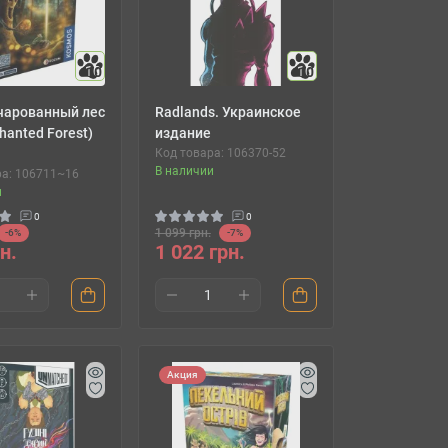
10
10
ачарованный лес
Radlands. Украинское
hanted Forest)
издание
Код товара: 106370-52
В наличии
ра: 106711~16
и
0
0
1 099 грн.
-6%
-7%
н.
1 022 грн.
Акция