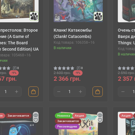
10
10
 престолов: Второе
Кланк! Катакомбы
Очень с
ние (A Game of
(Clank! Catacombs)
Вверх дн
nes: The Board
Код товара: 106358~16
Things: 
В наличии
 Second Edition) UA
Код това
В наличи
овара: 105468~16
ичии
0
0
грн.
2 600 грн.
2 590 грн.
-9%
-9%
67 грн.
2 366 грн.
2 357 
ия
Заканчивается
Новинка
Акция
Акция
Заканчивается
Рекомендуем