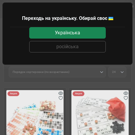
0
Клиенту
Переходь на українську. Обирай своє
Классические игры
Лото
Українська
Лото
російська
Фильтр товаров
Акция
Акция