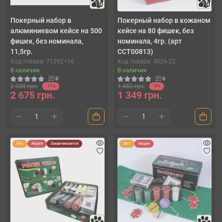
10
10
Покерный набор в
Покерный набор в кожаном
алюминиевом кейсе на 500
кейсе на 80 фишек, без
фишек, без номинала,
номинала, 4гр. (арт
11,5гр.
CCT00813)
Код товара: 71392~16
Код товара: 4026-22
В наличии
В наличии
0
0
3 000 грн.
1 482 грн.
-11%
-9%
2 675 грн.
1 349 грн.
Хит
Акция
Заканчивается
Хит
Акция