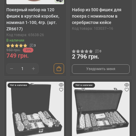
10
Покерный набор на 120
Набор из 500 фишек для
фишек в круглой коробке,
покера с номиналом в
номинал 1-100, 4гр. (арт.
серебристом кейсе
ZR6617)
Код товара: 103037~16
Код товара: 65638-26
В наличии
3
950 грн.
-21%
0
749 грн.
2 796 грн.
Уведомить меня
Нет в наличии
Нет в наличии