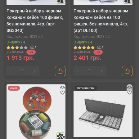
10
10
Покерный набор в черном
Покерный набор в черном
кожаном кейсе 100 фишек,
кожаном кейсе на 100
без номинала, 4гр. (арт
фишек, без номинала, 4гр.
SG3040)
(арт DL100)
Код товара: 4033-22
Код товара: 4028-22
В наличии
В наличии
1
1
2 102 грн.
2 638 грн.
-9%
-9%
1 913 грн.
2 401 грн.
Акция
Нет в наличии