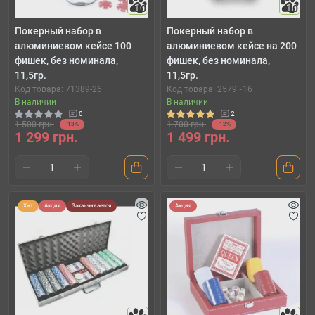
10
10
Покерный набор в
Покерный набор в
алюминиевом кейсе 100
алюминиевом кейсе на 200
фишек, без номинала,
фишек, без номинала,
11,5гр.
11,5гр.
Код товара: 71389-26
Код товара: 2579~16
В наличии
В наличии
0
2
1 500 грн.
1 700 грн.
-13%
-12%
1 299 грн.
1 499 грн.
Хит
Акция
Заканчивается
Акция