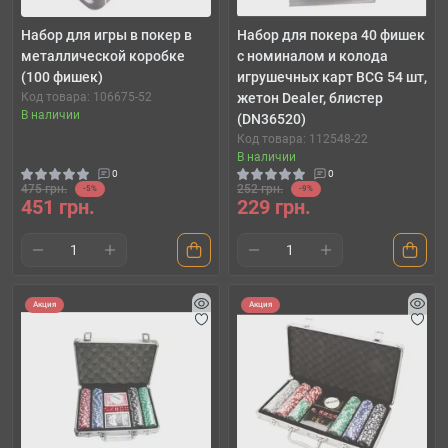
Набор для игры в покер в
Набор для покера 40 фишек
металлической коробке
с номиналом и колода
(100 фишек)
игрушечных карт BCG 54 шт,
Код товара: 106675-52
жетон Dealer, блистер
В наличии
(DN36520)
Код товара: 112548-22
В наличии
0
0
475 грн.
252 грн.
-5%
-9%
451 грн.
229 грн.
Акция
Акция