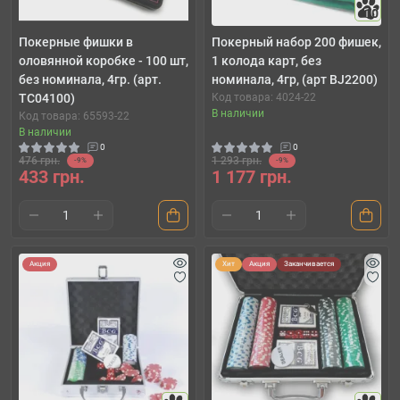
10
Покерные фишки в
Покерный набор 200 фишек,
оловянной коробке - 100 шт,
1 колода карт, без
без номинала, 4гр. (арт.
номинала, 4гр, (арт BJ2200)
TC04100)
Код товара: 4024-22
В наличии
Код товара: 65593-22
В наличии
0
0
476 грн.
1 293 грн.
-9%
-9%
433 грн.
1 177 грн.
Акция
Хит
Акция
Заканчивается