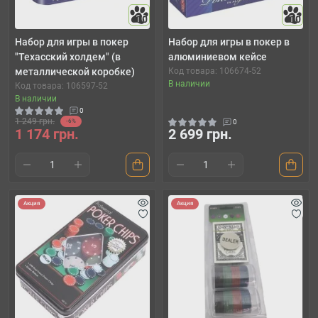
10
10
Набор для игры в покер
Набор для игры в покер в
"Техасский холдем" (в
алюминиевом кейсе
металлической коробке)
Код товара: 106674-52
В наличии
Код товара: 106597-52
В наличии
0
1 249 грн.
-6%
0
1 174 грн.
2 699 грн.
Акция
Акция