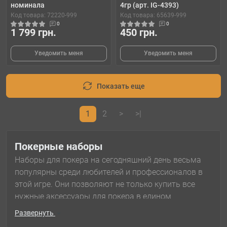
номинала
4гр (арт. IG-4393)
Код товара: 72220-999
Код товара: 65639-999
0
0
1 799 грн.
450 грн.
Уведомить меня
Уведомить меня
Показать еще
1
2
>
>|
Покерные наборы
Наборы для покера на сегодняшний день весьма
популярны среди любителей и профессионалов в
этой игре. Они позволяют не только купить все
нужные аксессуары для покера в едином
комплекте – фишки, кубики, карты и даже рулетку,
Развернуть
но и компактно хранить их.