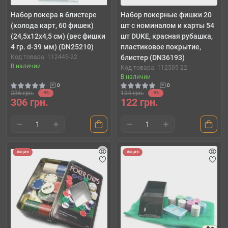
Набор покера в блистере
Набор покерные фишки 20
(колода карт, 60 фишек)
шт с номиналом и карты 54
(24,5х12х4,5 см) (вес фишки
шт DUKE, красная рубашка,
4 гр. d-39 мм) (DN25210)
пластиковое покрытие,
Код товара: 112445-22
блистер (DN36193)
В наличии
Код товара: 112505-22
В наличии
0
0
336 грн.
134 грн.
-9%
-9%
306 грн.
122 грн.
Акция
Акция