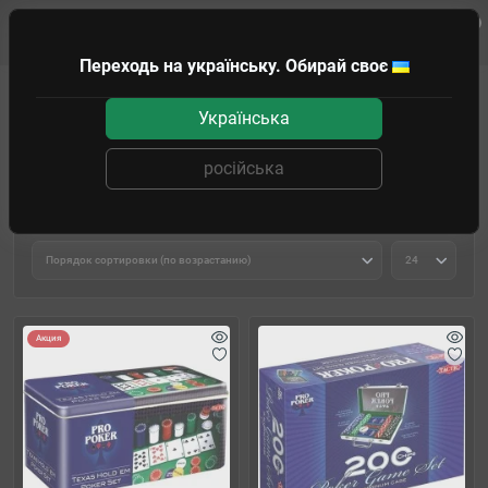
0
Клиенту
Переходь на українську. Обирай своє
Покер, карты & гольф
Покерные наборы
Українська
Покерные наборы
російська
Фильтр товаров
Акция