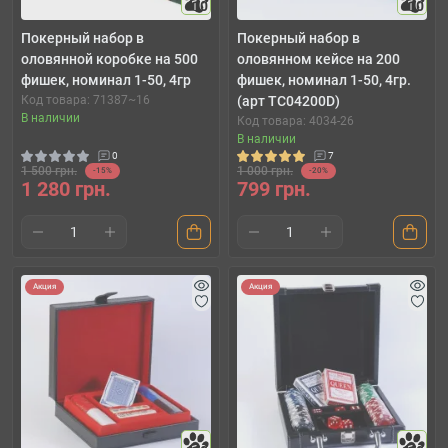
10
10
Покерный набор в
Покерный набор в
оловянной коробке на 500
оловянном кейсе на 200
фишек, номинал 1-50, 4гр
фишек, номинал 1-50, 4гр.
Код товара: 71387~16
(арт TC04200D)
В наличии
Код товара: 4034-26
В наличии
0
7
1 500 грн.
1 000 грн.
-15%
-20%
1 280 грн.
799 грн.
Акция
Акция