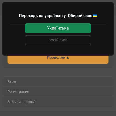
0
Клиенту
Переходь на українську. Обирай своє
Личный Кабинет
Мои закладки
Українська
Мои закладки
російська
Ваши закладки пусты
Продолжить
Вход
Регистрация
Забыли пароль?