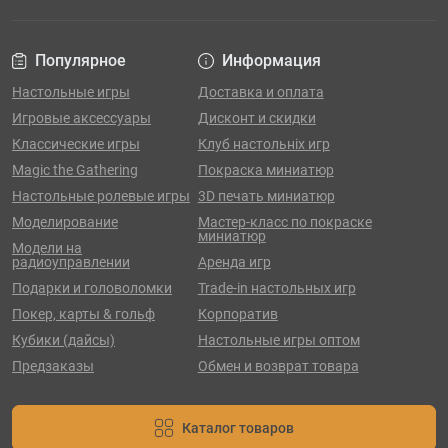
Популярное
Информация
Настольные игры
Доставка и оплата
Игровые аксессуары
Дисконт и скидки
Классические игры
Клуб настольніх игр
Magic the Gathering
Покраска миниатюр
Настольные ролевые игры
3D печать миниатюр
Моделирование
Мастер-класс по покраске
миниатюр
Модели на
радиоуправлении
Аренда игр
Подарки и головоломки
Trade-in настольных игр
Покер, карты & гольф
Корпоратив
Кубики (дайсы)
Настольные игры оптом
Предзаказы
Обмен и возврат товара
Каталог товаров