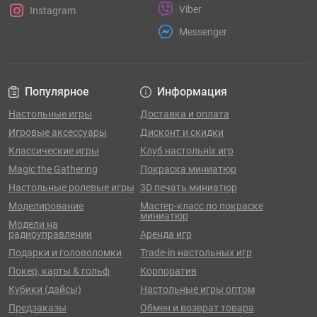
Viber
Instagram
Messenger
Популярное
Информация
Настольные игры
Доставка и оплата
Игровые аксессуары
Дисконт и скидки
Классические игры
Клуб настольніх игр
Magic the Gathering
Покраска миниатюр
Настольные ролевые игры
3D печать миниатюр
Моделирование
Мастер-класс по покраске
миниатюр
Модели на
радиоуправлении
Аренда игр
Подарки и головоломки
Trade-in настольных игр
Покер, карты & гольф
Корпоратив
Кубики (дайсы)
Настольные игры оптом
Предзаказы
Обмен и возврат товара