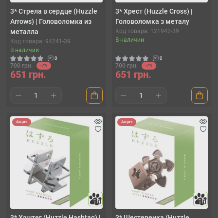
3* Стрела в сердце (Huzzle
3* Хрест (Huzzle Cross) |
Arrows) | Головоломка из
Головоломка з металу
металла
Код товара: 121942-39
В наличии
Код товара: 94241-39
В наличии
0
0
700 грн.
700 грн.
-7%
-7%
651 грн.
651 грн.
Акция
Акция
10
10
3* Хэштег (Huzzle Hashtag) |
3* Шестеренка (Huzzle