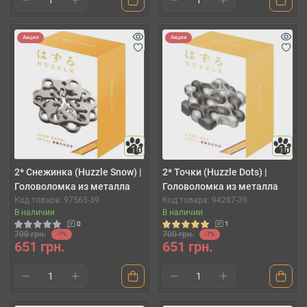
Акция
Акция
10
10
2* Снежинка (Huzzle Snow) |
2* Точки (Huzzle Dots) |
Головоломка из металла
Головоломка из металла
Код товара: 97563-39
Код товара: 94287-39
В наличии
В наличии
0
1
700 грн.
700 грн.
-7%
-7%
651 грн.
651 грн.