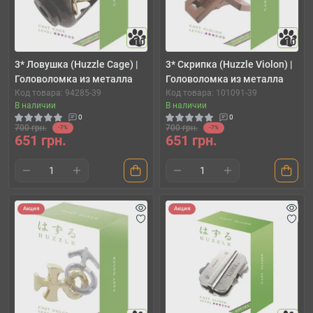
10
10
3* Ловушка (Huzzle Cage) |
3* Скрипка (Huzzle Violon) |
Головоломка из металла
Головоломка из металла
Код товара: 94285-39
Код товара: 101091-39
В наличии
В наличии
0
0
700 грн.
700 грн.
-7%
-7%
651 грн.
651 грн.
Акция
Акция