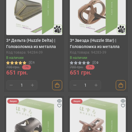
10
10
3* Дельта (Huzzle Delta) |
3* Звезда (Huzzle Star) |
Головоломка из металла
Головоломка из металла
Код товара: 94284-39
Код товара: 94283-39
В наличии
В наличии
1
0
700 грн.
700 грн.
-7%
-7%
651 грн.
651 грн.
Акция
Акция