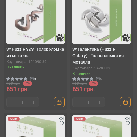
10
10
3* Huzzle S&S | Головоломка
3* Галактика (Huzzle
из металла
Galaxy) | Головоломка из
Код товара: 101090-39
металла
В наличии
Код товара: 94281-39
В наличии
0
0
700 грн.
700 грн.
-7%
-7%
651 грн.
651 грн.
Акция
Акция