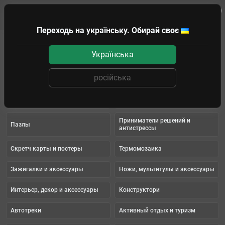
0
Клиенту
Переходь на українську. Обирай своє
Подарки и головоломки
Українська
Подарки и головоломки
російська
Головоломки и Кубики Рубика
Наборы для фокусов
Фигурки Funko POP
Карты Таро
Приниматели решений и
Пазлы
антистрессы
Cкретч карты и постеры
Термомозаика
Зажигалки и аксессуары
Ножи, мультитулы и аксессуары
Интерьер, декор и аксессуары
Конструктори
Автотреки
Активный отдых и туризм