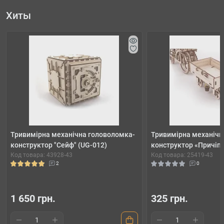
Хиты
Тривимірна механічна головоломка-
Тривимірна механічн
конструктор "Сейф" (UG-012)
конструктор «Причіп»
Код товара: 43928-43
Код товара: 25419-43
2
0
1 650 грн.
325 грн.