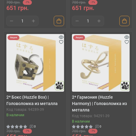
700 грн.
700 грн.
-7%
-7%
651 грн.
651 грн.
Акция
Акция
10
10
2* Бокс (Huzzle Box) |
2* Гармония (Huzzle
Головоломка из металла
Harmony) | Головоломка из
Код товара: 94289-39
металла
В наличии
Код товара: 94291-39
В наличии
0
0
700 грн.
700 грн.
-7%
-7%