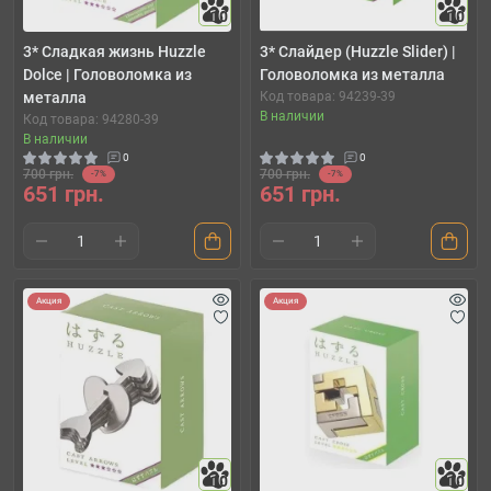
10
10
3* Сладкая жизнь Huzzle
3* Слайдер (Huzzle Slider) |
Dolce | Головоломка из
Головоломка из металла
металла
Код товара: 94239-39
В наличии
Код товара: 94280-39
В наличии
0
0
700 грн.
700 грн.
-7%
-7%
651 грн.
651 грн.
Акция
Акция
10
10