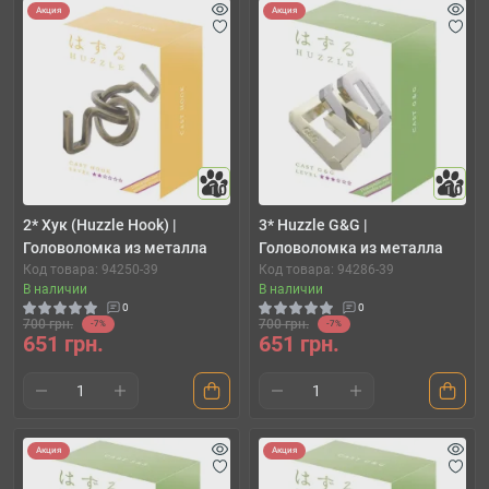
Акция
Акция
10
10
2* Хук (Huzzle Hook) |
3* Huzzle G&G |
Головоломка из металла
Головоломка из металла
Код товара: 94250-39
Код товара: 94286-39
В наличии
В наличии
0
0
700 грн.
700 грн.
-7%
-7%
651 грн.
651 грн.
Акция
Акция