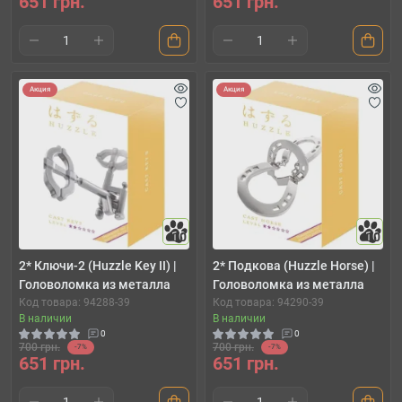
651 грн.
651 грн.
Акция
Акция
10
10
2* Ключи-2 (Huzzle Key II) |
2* Подкова (Huzzle Horse) |
Головоломка из металла
Головоломка из металла
Код товара: 94288-39
Код товара: 94290-39
В наличии
В наличии
0
0
700 грн.
700 грн.
-7%
-7%
651 грн.
651 грн.