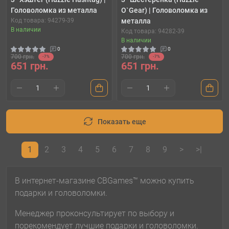
Головоломка из металла
O`Gear) | Головоломка из
Код товара: 94279-39
металла
В наличии
Код товара: 94282-39
В наличии
0
0
700 грн.
700 грн.
-7%
-7%
651 грн.
651 грн.
Показать еще
1
2
3
4
5
6
7
8
9
>
>|
В интернет-магазине CBGames™ можно купить
подарки и головоломки.
Менеджер проконсультирует по выбору и
порекомендует лучшие подарки и головоломки.