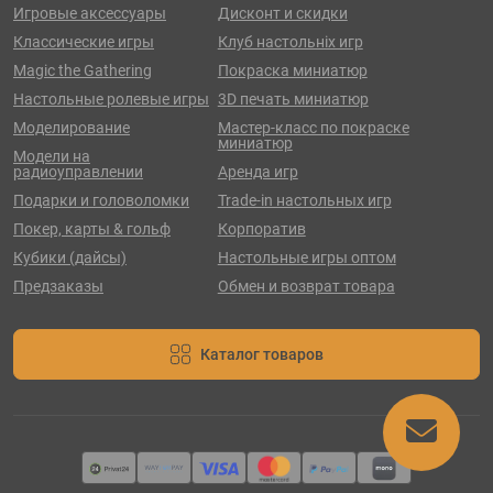
Игровые аксессуары
Дисконт и скидки
Классические игры
Клуб настольніх игр
Magic the Gathering
Покраска миниатюр
Настольные ролевые игры
3D печать миниатюр
Моделирование
Мастер-класс по покраске
миниатюр
Модели на
радиоуправлении
Аренда игр
Подарки и головоломки
Trade-in настольных игр
Покер, карты & гольф
Корпоратив
Кубики (дайсы)
Настольные игры оптом
Предзаказы
Обмен и возврат товара
Каталог товаров