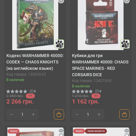
10
10
Кодекс WARHAMMER 40000:
Кубики для гри
CODEX — CHAOS KNIGHTS
WARHAMMER 40000: CHAOS
(на английском языке)
SPACE MARINES - RED
Код товара: 124335-02
CORSAIRS DICE
В наличии
Код товара: 124215-02
В наличии
0
0
2 360 грн.
1 210 грн.
-4%
-4%
2 266 грн.
1 162 грн.
Акция
Акция
Заканчивается