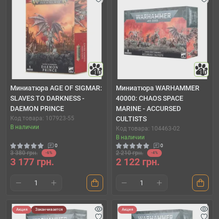
10
10
Миниатюра AGE OF SIGMAR:
Миниатюра WARHAMMER
SLAVES TO DARKNESS -
40000: CHAOS SPACE
DAEMON PRINCE
MARINE - ACCURSED
Код товара: 107923-55
CULTISTS
В наличии
Код товара: 104463-02
В наличии
0
0
3 380 грн.
2 210 грн.
-6%
-4%
3 177 грн.
2 122 грн.
Акция
Заканчивается
Акция