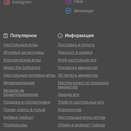
Viber
Instagram
Messenger
Популярное
Информация
Настольные игры
Доставка и оплата
Игровые аксессуары
Дисконт и скидки
Классические игры
Клуб настольніх игр
Magic the Gathering
Покраска миниатюр
Настольные ролевые игры
3D печать миниатюр
Моделирование
Мастер-класс по покраске
миниатюр
Модели на
радиоуправлении
Аренда игр
Подарки и головоломки
Trade-in настольных игр
Покер, карты & гольф
Корпоратив
Кубики (дайсы)
Настольные игры оптом
Предзаказы
Обмен и возврат товара