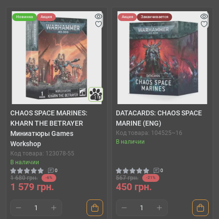
Новинка
Акция
Акция
Заканчивается
10
CHAOS SPACE MARINES:
DATACARDS: CHAOS SPACE
KHARN THE BETRAYER
MARINE (ENG)
Миниатюры Games
Код товара: 104525~16
В наличии
Workshop
Код товара: 123078-55
В наличии
0
0
1 680 грн.
567 грн.
-6%
-21%
1 579 грн.
450 грн.