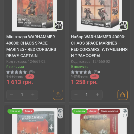
10
10
Мініатюра WARHAMMER
Набор WARHAMMER 40000:
40000: CHAOS SPACE
CHAOS SPACE MARINES —
MARINES - RED CORSAIRS
RED CORSAIRS: УЛУЧШЕНИЯ
REAVE-CAPTAIN
И ТРАНСФЕРЫ
Код товара: 124661-02
Код товара: 124660-02
В наличии
В наличии
0
0
1 680 грн.
1 310 грн.
-4%
-4%
1 613 грн.
1 258 грн.
Новинка
Акция
Новинка
Акция
Заканчивается