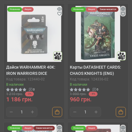
Новинка
Акция
Новинка
Акция
Заканчивается
10
10
Дайси WARHAMMER 40K:
Карты DATASHEET CARDS:
IRON WARRIORS DICE
CHAOS KNIGHTS (ENG)
Код товара: 123440-02
Код товара: 124336-02
В наличии
В наличии
0
0
1 210 грн.
1 000 грн.
-2%
-4%
1 186 грн.
960 грн.
Новинка
Акция
Заканчивается
Новинка
Акция