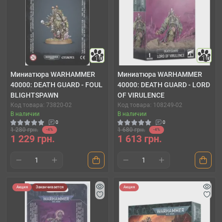
10
10
Миниатюра WARHAMMER
Миниатюра WARHAMMER
40000: DEATH GUARD - FOUL
40000: DEATH GUARD - LORD
BLIGHTSPAWN
OF VIRULENCE
Код товара: 73820-02
Код товара: 108249-02
В наличии
В наличии
0
0
1 280 грн.
1 680 грн.
-4%
-4%
1 229 грн.
1 613 грн.
Акция
Заканчивается
Акция