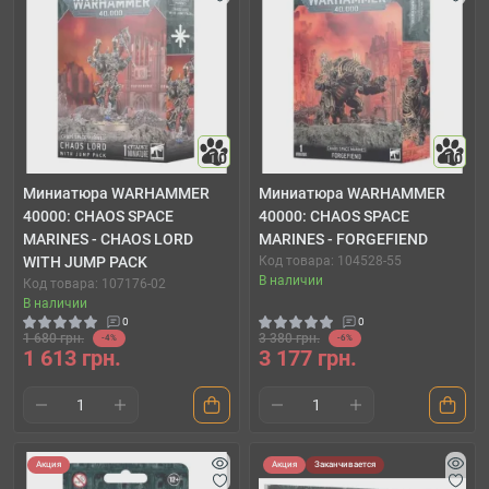
10
10
Миниатюра WARHAMMER
Миниатюра WARHAMMER
40000: CHAOS SPACE
40000: CHAOS SPACE
MARINES - CHAOS LORD
MARINES - FORGEFIEND
WITH JUMP PACK
Код товара: 104528-55
В наличии
Код товара: 107176-02
В наличии
0
0
1 680 грн.
3 380 грн.
-4%
-6%
1 613 грн.
3 177 грн.
Акция
Акция
Заканчивается