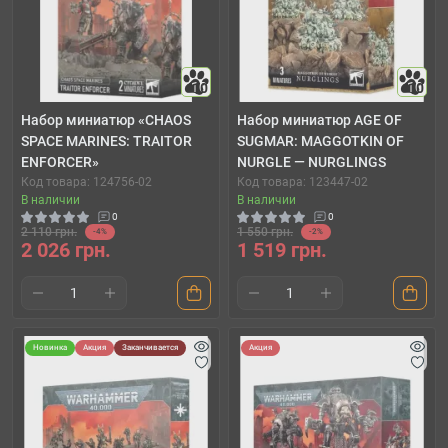
10
10
Набор миниатюр «CHAOS
Набор миниатюр AGE OF
SPACE MARINES: TRAITOR
SUGMAR: MAGGOTKIN OF
ENFORCER»
NURGLE — NURGLINGS
Код товара: 124756-02
Код товара: 123447-02
В наличии
В наличии
0
0
2 110 грн.
1 550 грн.
-4%
-2%
2 026 грн.
1 519 грн.
Новинка
Акция
Заканчивается
Акция