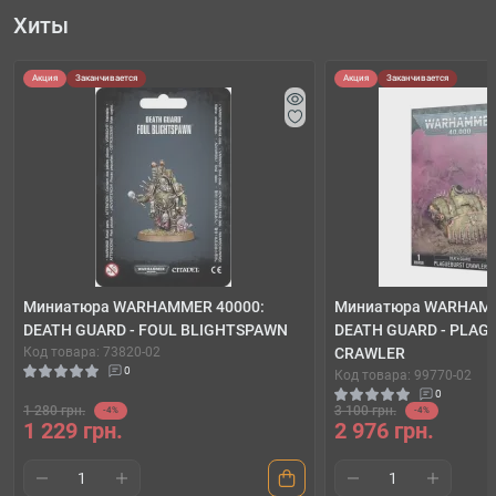
Хиты
Акция
Заканчивается
Акция
Заканчивается
Миниатюра WARHAMMER 40000:
Миниатюра WARHAMM
DEATH GUARD - FOUL BLIGHTSPAWN
DEATH GUARD - PLAG
Код товара: 73820-02
CRAWLER
0
Код товара: 99770-02
0
1 280 грн.
3 100 грн.
-4%
-4%
1 229 грн.
2 976 грн.