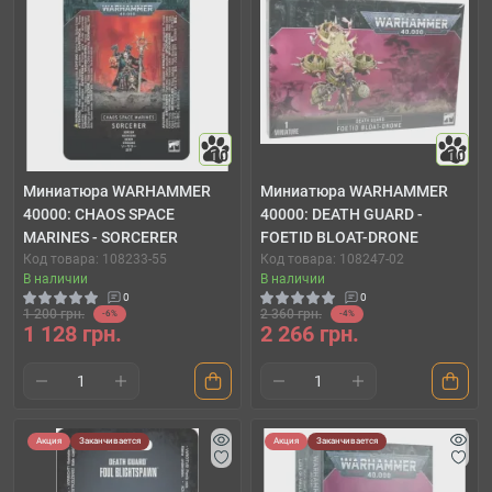
10
10
Миниатюра WARHAMMER
Миниатюра WARHAMMER
40000: CHAOS SPACE
40000: DEATH GUARD -
MARINES - SORCERER
FOETID BLOAT-DRONE
Код товара: 108233-55
Код товара: 108247-02
В наличии
В наличии
0
0
1 200 грн.
2 360 грн.
-6%
-4%
1 128 грн.
2 266 грн.
Акция
Заканчивается
Акция
Заканчивается