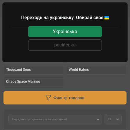
0
Клиенту
Переходь на українську. Обирай своє
WARHAMMER
WARHAMMER 40K
Chaos armies
Українська
Chaos armies
російська
Chaos Daemons 40k
Chaos Knights
Death Guard
Emperor's Children
Thousand Sons
World Eaters
Chaos Space Marines
Фильтр товаров