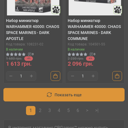
10
10
Набор миниатюр
Набор миниатюр
WARHAMMER 40000: CHAOS
WARHAMMER 40000: CHAOS
SPACE MARINES - DARK
SPACE MARINES - DARK
APOSTLE
COMMUNE
Код товара: 108231-02
Код товара: 104501-55
В наличии
В наличии
0
0
1 680 грн.
2 230 грн.
-4%
-6%
1 613 грн.
2 096 грн.
Показать еще
1
2
3
4
5
6
>
>|
В интернет-магазине CBGames™ можно купить