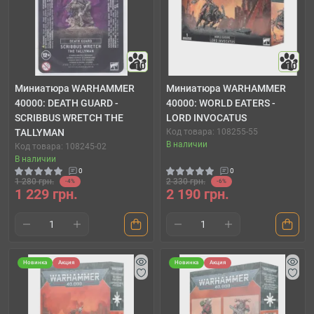
10
10
Миниатюра WARHAMMER
Миниатюра WARHAMMER
40000: DEATH GUARD -
40000: WORLD EATERS -
SCRIBBUS WRETCH THE
LORD INVOCATUS
TALLYMAN
Код товара: 108255-55
В наличии
Код товара: 108245-02
В наличии
0
0
1 280 грн.
2 330 грн.
-4%
-6%
1 229 грн.
2 190 грн.
Новинка
Акция
Новинка
Акция