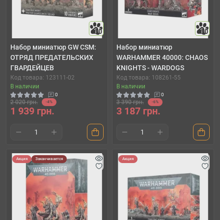
10
10
Набор миниатюр GW CSM:
Набор миниатюр
ОТРЯД ПРЕДАТЕЛЬСКИХ
WARHAMMER 40000: CHAOS
ГВАРДЕЙЦЕВ
KNIGHTS - WARDOGS
Код товара: 123111-02
Код товара: 108261-55
В наличии
В наличии
0
0
2 020 грн.
3 390 грн.
-4%
-6%
1 939 грн.
3 187 грн.
Акция
Заканчивается
Акция