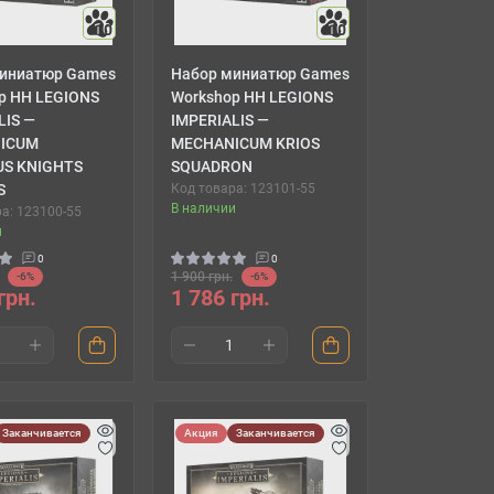
10
10
иниатюр Games
Набор миниатюр Games
p HH LEGIONS
Workshop HH LEGIONS
LIS —
IMPERIALIS —
ICUM
MECHANICUM KRIOS
US KNIGHTS
SQUADRON
S
Код товара: 123101-55
В наличии
а: 123100-55
и
0
0
1 900 грн.
-6%
-6%
грн.
1 786 грн.
Заканчивается
Акция
Заканчивается