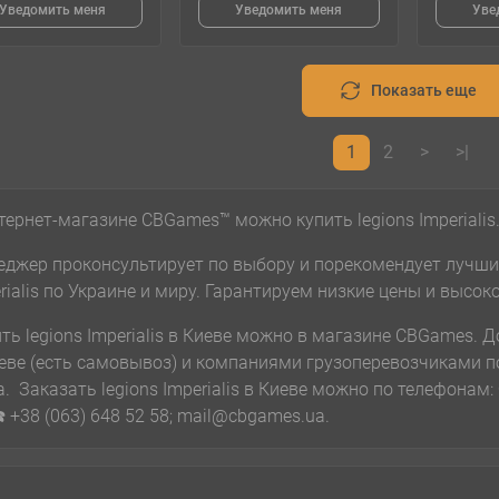
Уведомить меня
Уведомить меня
Уве
Показать еще
1
2
>
>|
тернет-магазине CBGames™ можно купить legions Imperialis
джер проконсультирует по выбору и порекомендует лучшие l
rialis по Украине и миру. Гарантируем низкие цены и высок
ть legions Imperialis в Киеве можно в магазине CBGames.
еве (есть самовывоз) и компаниями грузоперевозчиками п
. Заказать legions Imperialis в Киеве можно по телефонам: ☎️
☎️ +38 (063) 648 52 58; mail@cbgames.ua.