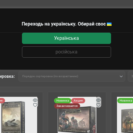
Переходь на українську. Обирай своє
чные сертификаты
Українська
s
російська
ировка:
ия
Новинка
Акция
Новинка
Заканчивается