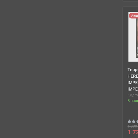
Акц
Терр
HERE
IMPE
IMPE
Код т
В нал
1 800 
1 7