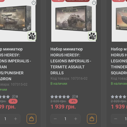
10
10
р миниатюр
Набор миниатюр
Набор м
S HERESY:
HORUS HERESY:
HORUS H
ONS IMPERIALIS -
LEGIONS IMPERIALIS -
LEGIONS
RAN
TERMITE ASSAULT
THINDER
S/PUNISHER
DRILLS
SQUADR
ADRON
Код товара: 107316-02
Код товар
В наличии
В наличи
овара: 107315-02
ичии
0
0
грн.
2 020 грн.
2 020 грн.
-4%
-4%
39 грн.
1 939 грн.
1 939 