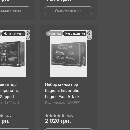
домить меня
Уведомить меня
Нет в наличии
Новинка
Нет в наличии
иниатюр
Набор миниатюр
Imperialis:
Legions Imperialis:
 Support
Legion Fast Attack
а: 124490-1
Код товара: 124488-1
0
0
грн.
2 020 грн.