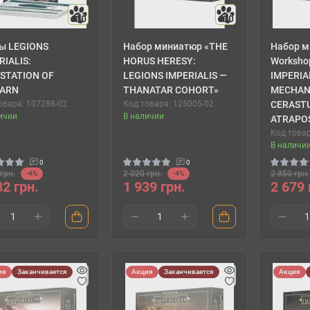
10
10
ы LEGIONS
Набор миниатюр «THE
Набор м
RIALIS:
HORUS HERESY:
Worksho
STATION OF
LEGIONS IMPERIALIS —
IMPERIA
LARN
THANATAR COHORT»
MECHAN
овара: 107288-02
Код товара: 125005-02
CERAST
ичии
В наличии
ATRAPO
Код товар
В наличи
0
0
грн.
2 020 грн.
2 850 грн.
-4%
-4%
82 грн.
1 939 грн.
2 679 
ия
Заканчивается
Акция
Заканчивается
Акция