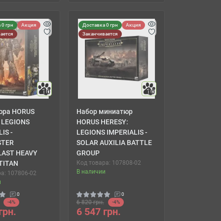
 0 грн
Акция
Доставка 0 грн
Акция
ается
Заканчивается
10
10
юра HORUS
Набор миниатюр
 LEGIONS
HORUS HERESY:
IS -
LEGIONS IMPERIALIS -
TER
SOLAR AUXILIA BATTLE
LAST HEAVY
GROUP
TITAN
Код товара: 107808-02
В наличии
а: 107806-02
и
0
0
6 820 грн.
-4%
-4%
грн.
6 547 грн.