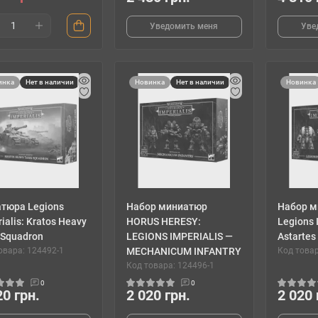
Уведомить меня
Уве
инка
Нет в наличии
Новинка
Нет в наличии
Новинка
атюра Legions
Набор миниатюр
Набор м
ialis: Kratos Heavy
HORUS HERESY:
Legions 
 Squadron
LEGIONS IMPERIALIS —
Astartes
овара: 124492-1
MECHANICUM INFANTRY
Код товар
Код товара: 124496-1
0
0
20 грн.
2 020 грн.
2 020 