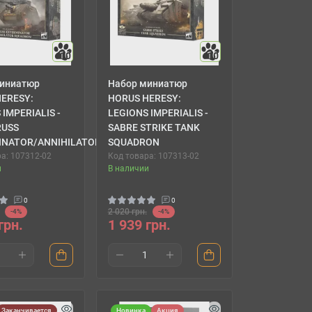
10
10
иниатюр
Набор миниатюр
ERESY:
HORUS HERESY:
 IMPERIALIS -
LEGIONS IMPERIALIS -
RUSS
SABRE STRIKE TANK
INATOR/ANNIHILATORS
SQUADRON
а: 107312-02
Код товара: 107313-02
и
В наличии
0
0
2 020 грн.
-4%
-4%
грн.
1 939 грн.
Заканчивается
Новинка
Акция