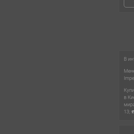
В ин
Мене
Impe
Купи
в Ки
мира
13; 