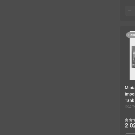
Нов
Міні
Imper
Tank
Код т
2 0