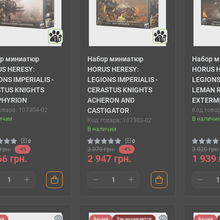
10
10
р миниатюр
Набор миниатюр
Набор м
S HERESY:
HORUS HERESY:
HORUS H
ONS IMPERIALIS -
LEGIONS IMPERIALIS -
LEGIONS
TUS KNIGHTS
CERASTUS KNIGHTS
LEMAN 
PHYRION
ACHERON AND
EXTERM
овара: 107304-02
CASTIGATOR
Код товар
ичии
В наличи
Код товара: 107303-02
В наличии
0
0
грн.
3 070 грн.
2 020 грн.
-4%
-4%
66 грн.
2 947 грн.
1 939 
ия
Акция
Заканчивается
Акция