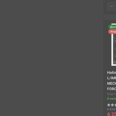
Дост
Акц
Набо
L/IM
MEC
FOR
Код т
В нал
6 510 
6 2