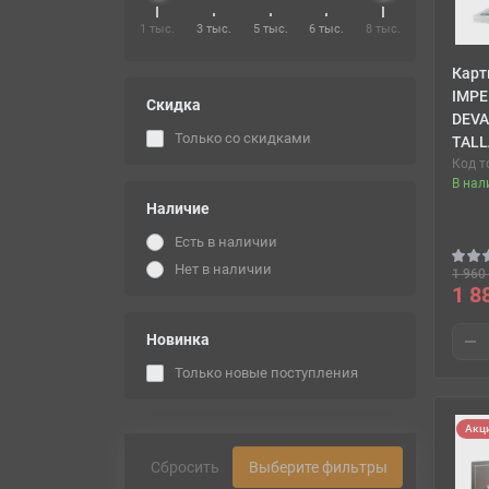
1 тыс.
3 тыс.
5 тыс.
6 тыс.
8 тыс.
Карт
IMPE
Скидка
DEVA
Только со cкидками
TAL
Код т
В нал
Наличие
Есть в наличии
Нет в наличии
1 960 
1 8
Новинка
Только новые поступления
Акц
Сбросить
Выберите фильтры