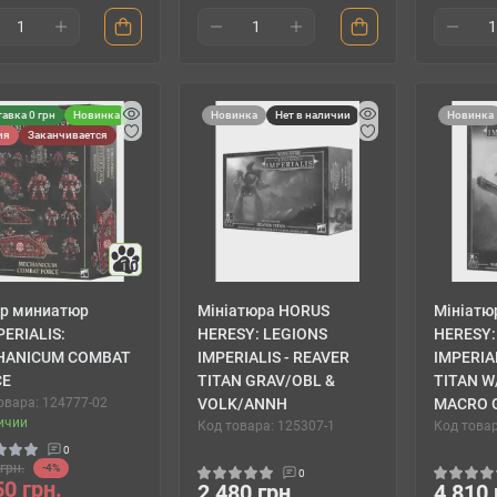
авка 0 грн
Новинка
Новинка
Нет в наличии
Новинка
ия
Заканчивается
10
р миниатюр
Мініатюра HORUS
Мініатю
PERIALIS:
HERESY: LEGIONS
HERESY:
HANICUM COMBAT
IMPERIALIS - REAVER
IMPERIA
CE
TITAN GRAV/OBL &
TITAN W
овара: 124777-02
VOLK/ANNH
MACRO 
ичии
Код товара: 125307-1
Код товар
0
грн.
-4%
0
50 грн.
2 480 грн.
4 810 