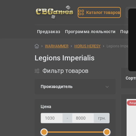
Каталог товаров
Предзаказ
Программа лояльности
Подаро
WARHAMMER
HORUS HERESY
Legions Imperiali
Legions Imperialis
Фильтр товаров
Сорт
Производитель
Акц
Цена
-
грн.