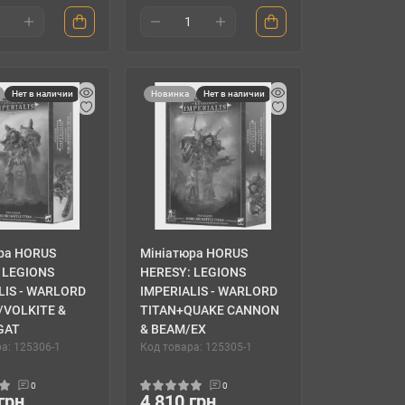
Нет в наличии
Новинка
Нет в наличии
ра HORUS
Мініатюра HORUS
 LEGIONS
HERESY: LEGIONS
LIS - WARLORD
IMPERIALIS - WARLORD
/VOLKITE &
TITAN+QUAKE CANNON
GAT
& BEAM/EX
а: 125306-1
Код товара: 125305-1
0
0
грн.
4 810 грн.