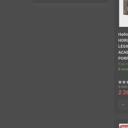
Набо
HORU
LEGI
ACAS
POR
Код т
В нал
2 360 
2 2
Акц