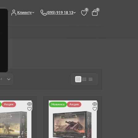
0
0
Клиенту
(095) 919 18 13
Акция
Новинка
Акция