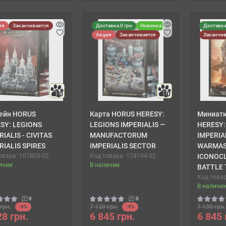
ия
Заканчивается
Доставка 0 грн
Новинка
Доставка
Акция
Заканчивается
Заканчив
10
10
ейн HORUS
Карта HORUS HERESY:
Миниат
SY: LEGIONS
LEGIONS IMPERIALIS —
HERESY:
RIALIS - CIVITAS
MANUFACTORUM
IMPERIAL
RIALIS SPIRES
IMPERIALIS SECTOR
WARMAS
овара: 107805-02
Код товара: 124194-02
ICONOC
ичии
В наличии
BATTLE 
Код товар
В наличи
0
0
грн.
7 130 грн.
7 130 грн.
-4%
-4%
28 грн.
6 845 грн.
6 845 