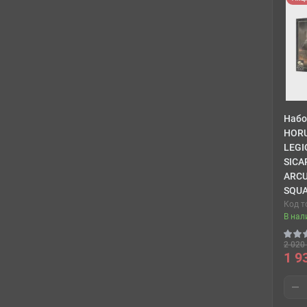
Набо
HORU
LEGI
SICA
ARCU
SQU
Код т
В нал
2 020 
1 9