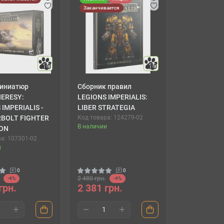
Заканчивается
10
10
иниатюр
Сборник правил
ERESY:
LEGIONS IMPERIALIS:
 IMPERIALIS -
LIBER STRATEGIA
BOLT FIGHTER
Код товара: 124279-02
В наличии
ON
а: 107301-02
и
0
0
2 480 грн.
-4%
-4%
грн.
2 381 грн.