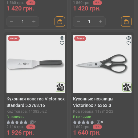
1 560 грн.
1 560 грн.
-9%
-9%
1 420 грн.
1 420 грн.
Акция
Акция
10
10
Кухонная лопатка Victorinox
Кухонные ножницы
Standard 5.2763.16
Victorinox 7.6363.3
Код товара: 113825-22
Код товара: 113812-22
В наличии
В наличии
0
0
2 116 грн.
1 802 грн.
-9%
-9%
1 926 грн.
1 640 грн.