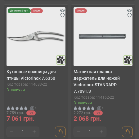
Доставка 0 грн
Акция
Акция
10
10
Кухонные ножницы для
Магнитная планка-
птицы Victorinox 7.6350
держатель для ножей
Код товара: 114083-22
Victorinox STANDARD
В наличии
7.7091.3
Код товара: 114162-22
В наличии
0
0
7 759 грн.
2 272 грн.
-9%
-9%
7 061 грн.
2 068 грн.