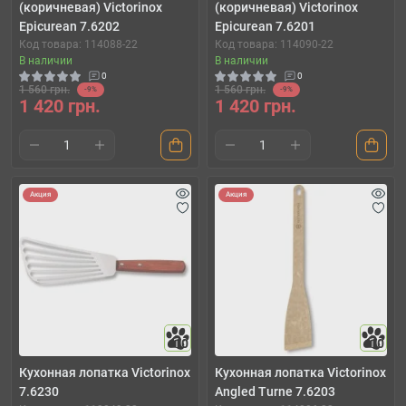
(коричневая) Victorinox
(коричневая) Victorinox
Epicurean 7.6202
Epicurean 7.6201
Код товара: 114088-22
Код товара: 114090-22
В наличии
В наличии
0
0
1 560 грн.
1 560 грн.
-9%
-9%
1 420 грн.
1 420 грн.
Акция
Акция
10
10
Кухонная лопатка Victorinox
Кухонная лопатка Victorinox
7.6230
Angled Turne 7.6203