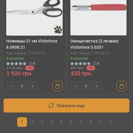
10
Ножницы 21 см Victorinox
Овощечистка (2 лезвия)
8.0908.21
Victorinox 5.0201
Код товара: 114074-22
Код товара: 114156-22
В наличии
В наличии
0
0
2 116 грн.
461 грн.
-9%
-9%
1 926 грн.
420 грн.
Показать еще
1
2
3
4
5
6
7
8
>
>|