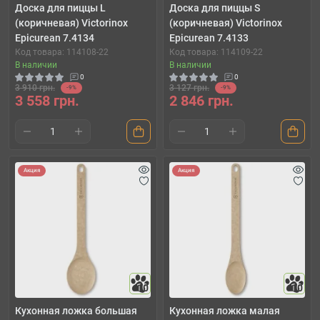
Доска для пиццы L
Доска для пиццы S
(коричневая) Victorinox
(коричневая) Victorinox
Epicurean 7.4134
Epicurean 7.4133
Код товара: 114108-22
Код товара: 114109-22
В наличии
В наличии
0
0
3 910 грн.
3 127 грн.
-9%
-9%
3 558 грн.
2 846 грн.
Акция
Акция
10
10
Кухонная ложка большая
Кухонная ложка малая