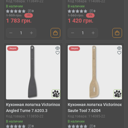
Код товара: 113849-22
Код товара: 114086-22
В наличии
В наличии
0
0
1 959 грн.
1 560 грн.
-9%
-9%
1 783 грн.
1 420 грн.
Акция
Акция
10
10
Кухонная лопатка Victorinox
Кухонная лопатка Victorinox
Angled Turne 7.6203.3
Saute Tool 7.6204
Код товара: 113850-22
Код товара: 114085-22
В наличии
В наличии
0
0