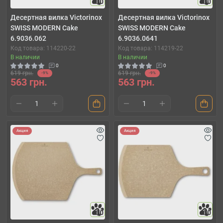
10
10
Десертная вилка Victorinox
Десертная вилка Victorinox
SWISS MODERN Cake
SWISS MODERN Cake
6.9036.062
6.9036.0641
Код товара: 114220-22
Код товара: 114219-22
В наличии
В наличии
0
0
619 грн.
619 грн.
-9%
-9%
563 грн.
563 грн.
Акция
Акция
10
10