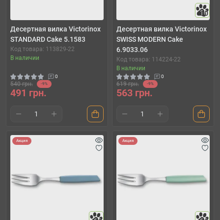
10
Десертная вилка Victorinox
Десертная вилка Victorinox
STANDARD Cake 5.1583
SWISS MODERN Cake
Код товара: 113829-22
6.9033.06
В наличии
Код товара: 114224-22
В наличии
0
0
540 грн.
619 грн.
-9%
-9%
491 грн.
563 грн.
Акция
Акция