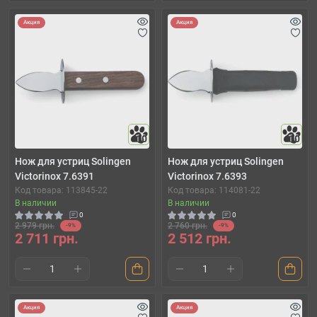
Акция
Акция
10
10
Нож для устриц Solingen
Нож для устриц Solingen
Victorinox 7.6391
Victorinox 7.6393
Код товара: 113845-22
Код товара: 114081-22
В наличии
В наличии
0
0
2 979 грн.
2 760 грн.
-9%
-9%
2 711 грн.
2 512 грн.
Акция
Акция