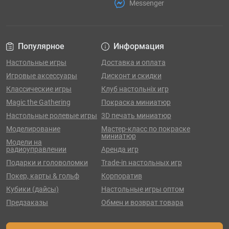
Messenger
Популярное
Информация
Настольные игры
Доставка и оплата
Игровые аксессуары
Дисконт и скидки
Классические игры
Клуб настольніх игр
Magic the Gathering
Покраска миниатюр
Настольные ролевые игры
3D печать миниатюр
Моделирование
Мастер-класс по покраске
миниатюр
Модели на
радиоуправлении
Аренда игр
Подарки и головоломки
Trade-in настольных игр
Покер, карты & гольф
Корпоратив
Кубики (дайсы)
Настольные игры оптом
Предзаказы
Обмен и возврат товара