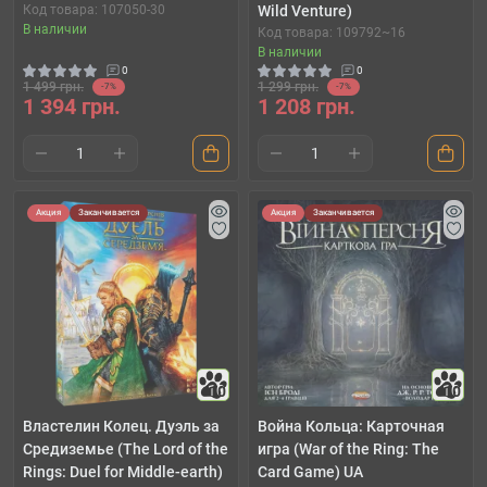
Код товара: 107050-30
Wild Venture)
В наличии
Код товара: 109792~16
В наличии
0
0
1 499 грн.
1 299 грн.
-7%
-7%
1 394 грн.
1 208 грн.
Акция
Заканчивается
Акция
Заканчивается
10
10
Властелин Колец. Дуэль за
Война Кольца: Карточная
Средиземье (The Lord of the
игра (War of the Ring: The
Rings: Duel for Middle-earth)
Card Game) UA