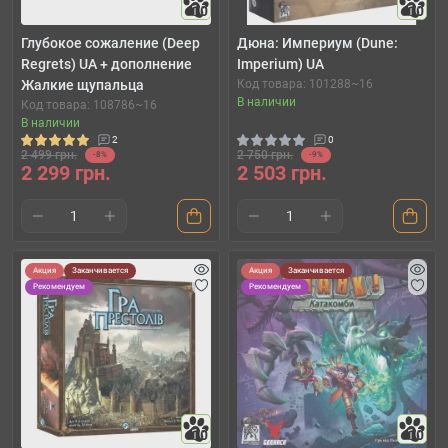
10
10
Глубокое сожаление (Deep
Дюна: Империум (Dune:
Regrets) UA + дополнение
Imperium) UA
Жалкие щупальца
Код товара: 101288~16
В наличии
Код товара: 108786~16
В наличии
2
0
2 499 грн.
2 750 грн.
-8%
-9%
2 299 грн.
2 503 грн.
Акция
Заканчивается
Акция
Заканчивается
Рекомендуем
Рекомендуем
10
10