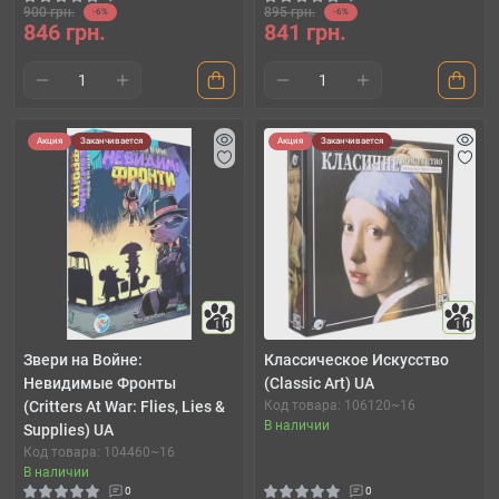
900 грн.
895 грн.
-6%
-6%
846 грн.
841 грн.
Акция
Заканчивается
Акция
Заканчивается
10
10
Звери на Войне:
Классическое Искусство
Невидимые Фронты
(Classic Art) UA
(Critters At War: Flies, Lies &
Код товара: 106120~16
В наличии
Supplies) UA
Код товара: 104460~16
В наличии
0
0