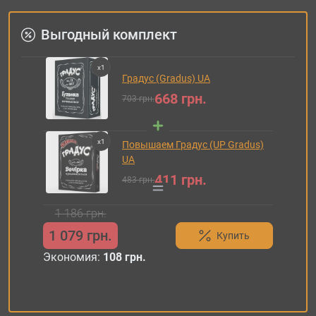
Выгодный комплект
x
1
Градус (Gradus) UA
668 грн.
703 грн.
x
1
Повышаем Градус (UP Gradus)
UA
411 грн.
483 грн.
1 186 грн.
1 079 грн.
Купить
Экономия:
108 грн.