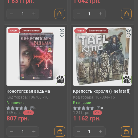
1 831 грн.
1 042 грн.
Акция
Заканчивается
Акция
Заканчивается
10
10
Конотопская ведьма
Крепость короля (Hnefatafl)
Код товара: 106700~16
Код товара: 107004~16
В наличии
В наличии
0
0
949 грн.
1 249 грн.
-15%
-7%
807 грн.
1 162 грн.