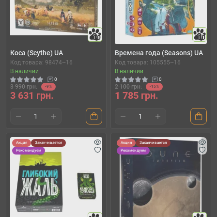
10
10
Коса (Scythe) UA
Времена года (Seasons) UA
Код товара: 98474~16
Код товара: 105555~16
В наличии
В наличии
0
0
3 990 грн.
2 100 грн.
-9%
-15%
3 631 грн.
1 785 грн.
Акция
Заканчивается
Акция
Заканчивается
Рекомендуем
Рекомендуем