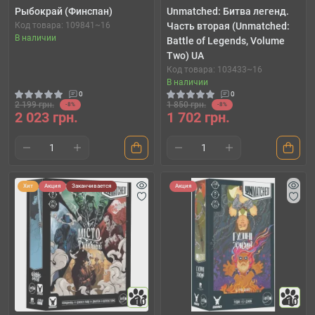
Рыбокрай (Финспан)
Unmatched: Битва легенд.
Код товара: 109841~16
Часть вторая (Unmatched:
В наличии
Battle of Legends, Volume
Two) UA
Код товара: 103433~16
В наличии
0
0
2 199 грн.
1 850 грн.
-8%
-8%
2 023 грн.
1 702 грн.
Хит
Акция
Заканчивается
Акция
10
10