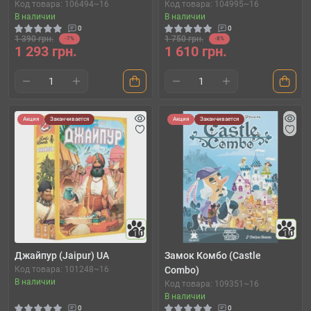
Код товара: 106494~16
Код товара: 104995~16
В наличии
В наличии
0
0
1 390 грн.
1 750 грн.
-7%
-8%
1 293 грн.
1 610 грн.
Акция
Заканчивается
Акция
Заканчивается
10
10
Джайпур (Jaipur) UA
Замок Комбо (Castle
Код товара: 101248~16
Combo)
В наличии
Код товара: 109351~16
В наличии
0
0