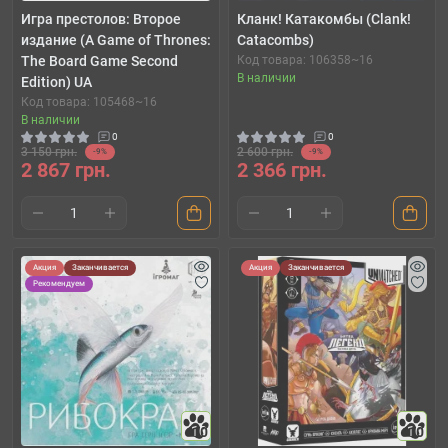
Игра престолов: Второе
Кланк! Катакомбы (Clank!
издание (A Game of Thrones:
Catacombs)
The Board Game Second
Код товара: 106358~16
В наличии
Edition) UA
Код товара: 105468~16
В наличии
0
0
3 150 грн.
2 600 грн.
-9%
-9%
2 867 грн.
2 366 грн.
Акция
Заканчивается
Акция
Заканчивается
Рекомендуем
10
10