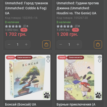
Unmatched: Город туманов
Unmatched: Гудини против
(Unmatched: Cobble & Fog)
Джинна (Unmatched:
UA
Houdini vs. The Genie) UA
Код товара: 102395~16
Код товара: 105267-30
В наличии
В наличии
0
0
1 850 грн.
1 299 грн.
-8%
-7%
1 702 грн.
1 208 грн.
Акция
Заканчивается
Акция
Заканчивается
10
10
Бонсай (Бонсай) UA
Бурные приключения (A