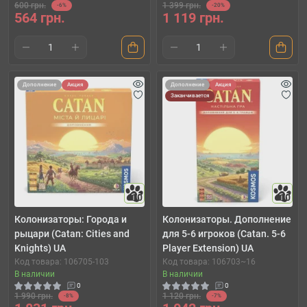
600 грн.
1 399 грн.
-6%
-20%
564 грн.
1 119 грн.
Дополнение
Акция
Дополнение
Акция
Заканчивается
10
10
Колонизаторы: Города и
Колонизаторы. Дополнение
рыцари (Catan: Cities and
для 5-6 игроков (Catan. 5-6
Knights) UA
Player Extension) UA
Код товара: 106705-103
Код товара: 106703~16
В наличии
В наличии
0
0
1 990 грн.
1 120 грн.
-8%
-7%