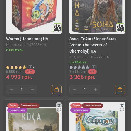
10
10
Worms (Червячки) UA
Зона. Тайны Чернобыля
Код товара: 107053~16
(Zona: The Secret of
В наличии
Chernobyl) UA
Код товара: 108747~16
В наличии
2
0
6 000 грн.
3 699 грн.
-17%
-9%
4 999 грн.
3 366 грн.
Акция
Заканчивается
Акция
Заканчивается
Рекомендуем
Рекомендуем