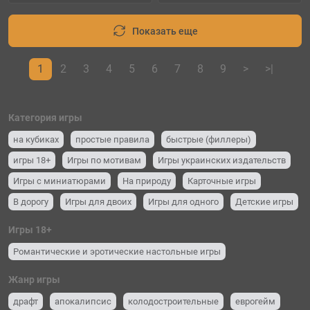
Показать еще
1
2
3
4
5
6
7
8
9
>
>|
Категория игры
на кубиках
простые правила
быстрые (филлеры)
игры 18+
Игры по мотивам
Игры украинских издательств
Игры с миниатюрами
На природу
Карточные игры
В дорогу
Игры для двоих
Игры для одного
Детские игры
Для вечеринок и компании (party game)
Семейные игры
Игры 18+
Романтические и эротические настольные игры
Жанр игры
драфт
апокалипсис
колодостроительные
еврогейм