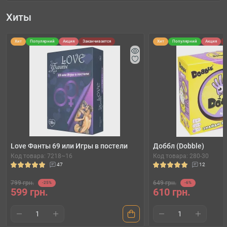
Хиты
Хит
Популярний
Акция
Заканчивается
Хит
Популярний
Акция
Love Фанты 69 или Игры в постели
Доббл (Dobble)
Код товара: 7218~16
Код товара: 280-30
47
12
799 грн.
649 грн.
-25%
-6%
599 грн.
610 грн.