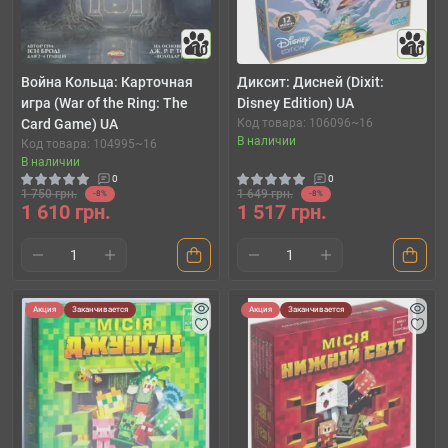
10
10
Война Кольца: Карточная
Диксит: Дисней (Dixit:
игра (War of the Ring: The
Disney Edition) UA
Card Game) UA
Код товара: 106096~16
В наличии
Код товара: 104995~16
В наличии
0
0
1 750 грн.
1 649 грн.
-8%
-8%
1 610 грн.
1 517 грн.
Акция
Заканчивается
Акция
Заканчивается