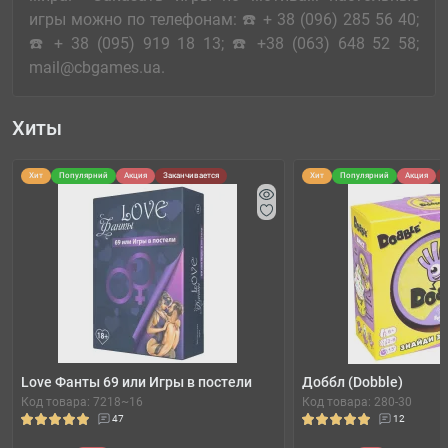
игры можно по телефонам: ☎️ + 38 (096) 285 56 40;
☎️ + 38 (095) 919 18 13; ☎️ +38 (063) 648 52 58;
mail@cbgames.ua.
Хиты
Хит
Популярний
Акция
Заканчивается
Хит
Популярний
Акция
Love Фанты 69 или Игры в постели
Доббл (Dobble)
Код товара: 7218~16
Код товара: 280-30
47
12