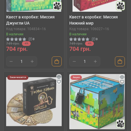
10
10
Квест в коробке: Миссия
Квест в коробке: Миссия
Джунгли UA
Нижний мир
Код товара: 104834~16
Код товара: 106027~16
В наличии
В наличии
0
0
749 грн.
749 грн.
-6%
-6%
704 грн.
704 грн.
Заканчивается
Акция
10