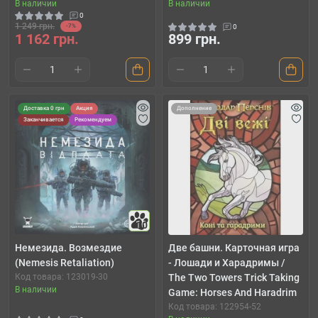
В наличии
В наличии
0
1 249 грн.
-7%
0
1 162 грн.
899 грн.
Доставка 0 грн
Акция
Дополнение
Заканчивается
Рекомендуем
10
Немезида. Возмездие
Две башни. Карточная игра
(Nemesis Retaliation)
- Лошади и Харадримы /
Код товара: 123019-30
The Two Towers Trick Taking
В наличии
Game: Horses And Haradrim
Код товара: 122954-52