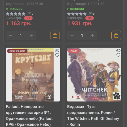
Код товара: 109325-30
Код товара: 109291-30
В наличии
В наличии
0
0
1 250 грн.
2 099 грн.
-7%
-8%
1 163 грн.
1 931 грн.
Заканчивается
Акция
10
Fallout. Невероятно
Ведьмак. Путь
крутейшие истории №1.
предназначения. Ронин /
Оранжевое небо (Fallout
The Witcher: Path Of Destiny
RPG - Оранжевое Небо)
- Ronin