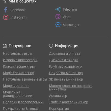
Мы в соцсетях
Telegram
Facebook
Viber
Instagram
Messenger
Популярное
Информация
Настольные игры
Доставка и оплата
Игровые аксессуары
Дисконт и скидки
Классические игры
Клуб настольніх игр
Magic the Gathering
Покраска миниатюр
Настольные ролевые игры
3D печать миниатюр
Моделирование
Мастер-класс по покраске
миниатюр
Модели на
радиоуправлении
Аренда игр
Подарки и головоломки
Trade-in настольных игр
Покер, карты & гольф
Корпоратив