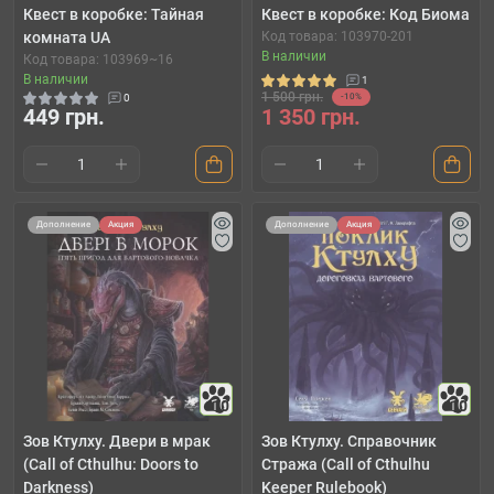
Квест в коробке: Тайная
Квест в коробке: Код Биома
комната UA
Код товара: 103970-201
В наличии
Код товара: 103969~16
В наличии
1
1 500 грн.
0
-10%
449 грн.
1 350 грн.
Дополнение
Акция
Дополнение
Акция
10
10
Зов Ктулху. Двери в мрак
Зов Ктулху. Справочник
(Call of Cthulhu: Doors to
Стража (Call of Cthulhu
Darkness)
Keeper Rulebook)