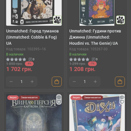
10
10
Unmatched: Город туманов
Unmatched: Гудини против
(Unmatched: Cobble & Fog)
Джинна (Unmatched:
UA
Houdini vs. The Genie) UA
Код товара: 102395~16
Код товара: 105267-30
В наличии
В наличии
0
0
1 850 грн.
1 299 грн.
-8%
-7%
1 702 грн.
1 208 грн.
Акция
Заканчивается
Акция
Заканчивается