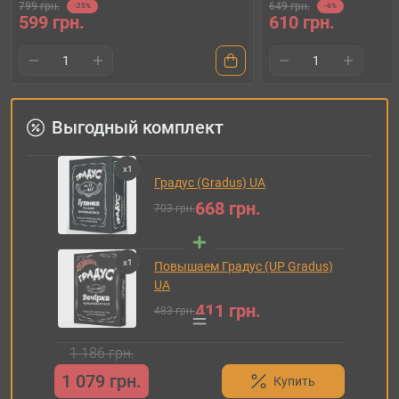
799 грн.
649 грн.
-25%
-6%
599 грн.
610 грн.
Выгодный комплект
x
1
Градус (Gradus) UA
668 грн.
703 грн.
x
1
Повышаем Градус (UP Gradus)
UA
411 грн.
483 грн.
1 186 грн.
1 079 грн.
Купить