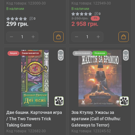
Код товара: 123000-30
Код товара: 122949-30
В наличии
В наличии
0
3 250 грн.
0
-9%
299 грн.
2 958 грн.
Акция
Заканчивается
Дополнение
Новинка
10
10
Две башни. Карточная игра
Зов Ктулху. Ужасы за
/ The Two Towers Trick
вратами (Call of Cthulhu:
Taking Game
Gateways to Terror)
Код товара: 122682-30
Код товара: 123245-52