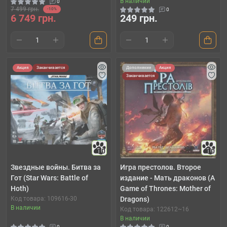
В наличии
0
7 499 грн.
-10%
0
6 749 грн.
249 грн.
Акция
Заканчивается
Дополнение
Акция
Заканчивается
10
10
Звездные войны. Битва за
Игра престолов. Второе
Гот (Star Wars: Battle of
издание - Мать драконов (A
Hoth)
Game of Thrones: Mother of
Код товара: 109616-30
Dragons)
В наличии
Код товара: 122612~16
В наличии
0
0