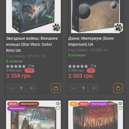
10
10
Звездные войны: Внешнее
Дюна: Империум (Dune:
кольцо (Star Wars: Outer
Imperium) UA
Rim) UA
Код товара: 101288~16
В наличии
Код товара: 101331~16
В наличии
0
0
3 950 грн.
2 750 грн.
-15%
-9%
3 358 грн.
2 503 грн.
Акция
Заканчивается
Хит
Акция
Рекомендуем
Рекомендуем