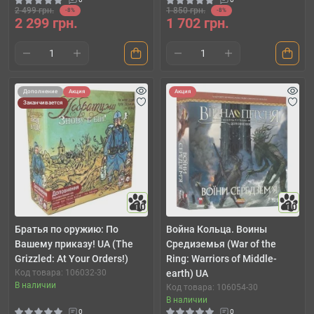
2 499 грн.
1 850 грн.
-8%
-8%
2 299 грн.
1 702 грн.
Дополнение
Акция
Акция
Заканчивается
10
10
Братья по оружию: По
Война Кольца. Воины
Вашему приказу! UA (The
Средиземья (War of the
Grizzled: At Your Orders!)
Ring: Warriors of Middle-
Код товара: 106032-30
earth) UA
В наличии
Код товара: 106054-30
В наличии
0
0