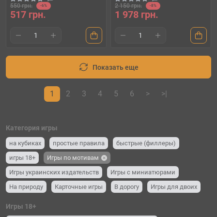
550 грн.
2 150 грн.
-6%
-8%
517 грн.
1 978 грн.
Показать еще
1
2
3
4
5
6
>
>|
Категория игры
на кубиках
простые правила
быстрые (филлеры)
игры 18+
Игры по мотивам
Игры украинских издательств
Игры с миниатюрами
На природу
Карточные игры
В дорогу
Игры для двоих
Игры для одного
Детские игры
Игры 18+
Для вечеринок и компании (party game)
Семейные игры