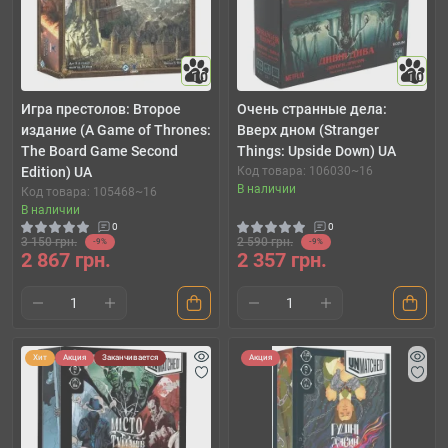
10
10
Игра престолов: Второе
Очень странные дела:
издание (A Game of Thrones:
Вверх дном (Stranger
The Board Game Second
Things: Upside Down) UA
Edition) UA
Код товара: 106030~16
В наличии
Код товара: 105468~16
В наличии
0
0
3 150 грн.
2 590 грн.
-9%
-9%
2 867 грн.
2 357 грн.
Хит
Акция
Заканчивается
Акция