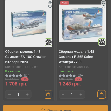
Акция
10
10
Cборная модель 1:48
Cборная модель 1:48
Самолет EA-18G Growler
Самолет F-86E Sabre
Италери 2824
Италери 2799
Код товара: 118119-09
Код товара: 98011-09
В наличии
В наличии
0
0
1 817 грн.
1 328 грн.
-6%
-6%
1 708 грн.
1 248 грн.
Показать еще