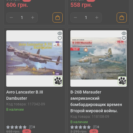
606 грн.
558 грн.
10
10
Avro Lancaster B.III
B-26B Marauder
Dambuster
американский
Код товара: 117342-09
бомбардировщик времен
В наличии
Второй мировой войны.
Код товара: 118108-09
В наличии
0
0
658 грн.
3 295 грн.
-6%
-6%