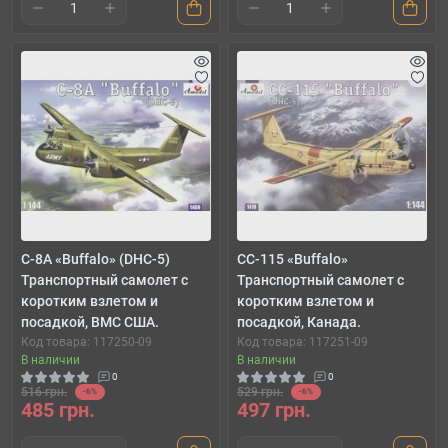
C-8A «Buffalo» (DHC-5)
CC-115 «Buffalo»
Транспортный самолет с
Транспортный самолет с
коротким взлетом и
коротким взлетом и
посадкой, ВМС США.
посадкой, Канада.
Код товара: 117250-09
Код товара: 117251-09
В наличии
В наличии
0
0
516 грн.
529 грн.
-6%
-6%
485 грн.
497 грн.