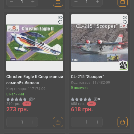
10
Christen Eagle II Спортивный
CL-215 "Scooper"
самолёт-биплан
Код товара: 117482-09
В наличии
Код товара: 117174-09
В наличии
0
0
290 грн.
658 грн.
-6%
-6%
273 грн.
618 грн.