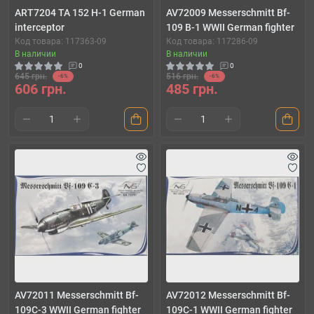
ART7204 TA 152 H-1 German
AV72009 Messerschmitt Bf-
interceptor
109 B-1 WWII German fighter
Код товара: 117363-09
Код товара: 117286-09
В наличии
В наличии
0
0
645 грн.
516 грн.
-6%
-6%
606 грн.
485 грн.
AV72011 Messerschmitt Bf-
AV72012 Messerschmitt Bf-
109C-3 WWII German fighter
109C-1 WWII German fighter