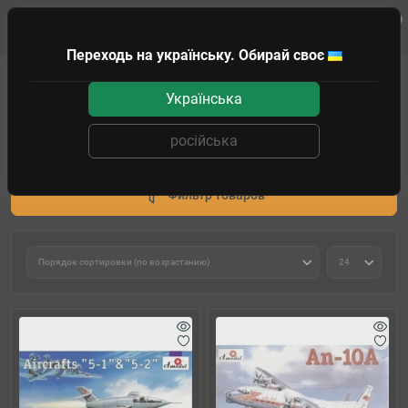
0
Клиенту
Переходь на українську. Обирай своє
Моделирование
Сборные модели
Авиация
Українська
Авиация
російська
Вертолёты
Самолёты
Фильтр товаров