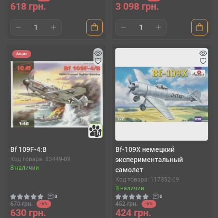
618 грн.
3 098 грн.
Акция
10
Bf 109F-4:B
Bf-109X немецкий
Код товара: 83449-09
экспериментальный
В наличии
самолет
Код товара: 117352-09
В наличии
0
0
670 грн.
452 грн.
-6%
-6%
630 грн.
424 грн.