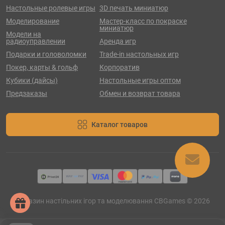
Настольные ролевые игры
3D печать миниатюр
Моделирование
Мастер-класс по покраске
миниатюр
Модели на
радиоуправлении
Аренда игр
Подарки и головоломки
Trade-in настольных игр
Покер, карты & гольф
Корпоратив
Кубики (дайсы)
Настольные игры оптом
Предзаказы
Обмен и возврат товара
Каталог товаров
Магазин настільних ігор та моделювання CBGames © 2026