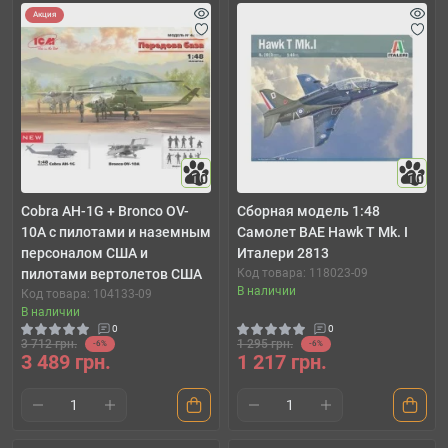
Акция
10
10
Cobra AH-1G + Bronco OV-
Cборная модель 1:48
10A с пилотами и наземным
Самолет BAE Hawk T Mk. I
персоналом США и
Италери 2813
пилотами вертолетов США
Код товара: 118023-09
В наличии
Код товара: 104133-09
В наличии
0
0
3 712 грн.
1 295 грн.
-6%
-6%
3 489 грн.
1 217 грн.