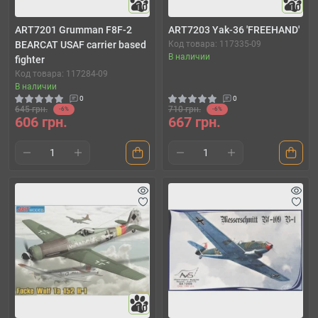
10
10
ART7201 Grumman F8F-2
ART7203 Yak-36 'FREEHAND'
BEARCAT USAF carrier based
Код товара: 117335-09
В наличии
fighter
Код товара: 117284-09
В наличии
0
0
645 грн.
710 грн.
-6%
-6%
606 грн.
667 грн.
10