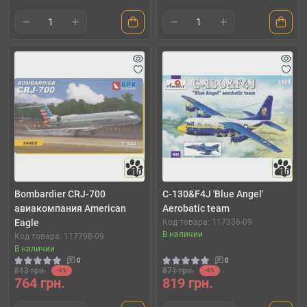
10
10
Bombardier CRJ-700
C-130&F4J 'Blue Angel'
авиакомпания American
Aerobatic team
Eagle
Код товара: 117336-09
В наличии
Код товара: 117798-09
В наличии
0
0
813 грн.
871 грн.
-6%
-6%
764 грн.
819 грн.