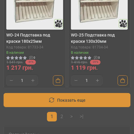
10
10
WO-24 Подставка под
WO-25 Подставка под
краски 180x25мм
краски 130x30мм
Код товара: 81733-34
Код товара: 81734-34
В наличии
В наличии
0
0
1 541 грн.
1 416 грн.
-21%
-21%
1 217 грн.
1 119 грн.
Показать еще
1
2
>
>|