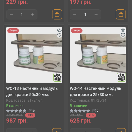
229 грн.
197 грн.
Акция
Акция
10
10
WO-13 Настенный модуль
WO-14 Настенный модуль
для краски 50х30 мм.
для краски 25х30 мм.
Код товара: 81724-34
Код товара: 81725-34
В наличии
В наличии
0
0
1 249 грн.
791 грн.
-21%
-21%
987 грн.
625 грн.