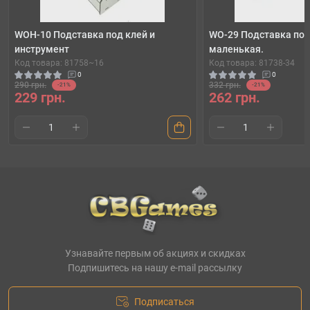
WOH-10 Подставка под клей и
WO-29 Подставка под
инструмент
маленькая.
Код товара: 81758~16
Код товара: 81738-34
0
0
290 грн.
332 грн.
-21%
-21%
229 грн.
262 грн.
Узнавайте первым об акциях и скидках
Подпишитесь на нашу e-mail рассылку
Подписаться