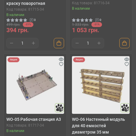
краску поворотная
Код товара: 81716-34
В наличии
Код товара: 81715-34
В наличии
0
0
499 грн.
1 333 грн.
-21%
-21%
394 грн.
1 053 грн.
Акция
Акция
10
10
WO-05 Рабочая станция A3
WO-06 Настенный модуль
Код товара: 81717-34
для 40 емкостей
В наличии
диаметром 35 мм