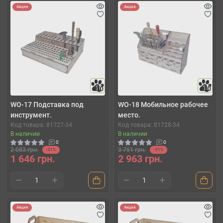
Акция
Акция
10
10
WO-17 Подставка под
WO-18 Мобильное рабочее
инструмент.
место.
Код товара: 81727-34
Код товара: 81728-34
В наличии
В наличии
0
0
2 083 грн.
3 751 грн.
-21%
-21%
1 646 грн.
2 963 грн.
Акция
Акция