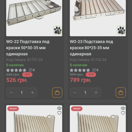
10
10
WO-22 Подставка под
WO-23 Подставка под
краски 50*30-35 мм
краски 80*25-35 мм
одинарная
одинарная
Код товара: 81731-34
Код товара: 81732-34
В наличии
В наличии
0
0
666 грн.
999 грн.
-21%
-21%
526 грн.
789 грн.
Акция
Акция