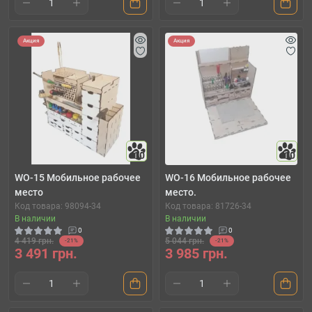
Акция
Акция
10
10
WO-15 Мобильное рабочее
WO-16 Мобильное рабочее
место
место.
Код товара: 98094-34
Код товара: 81726-34
В наличии
В наличии
0
0
4 419 грн.
5 044 грн.
-21%
-21%
3 491 грн.
3 985 грн.