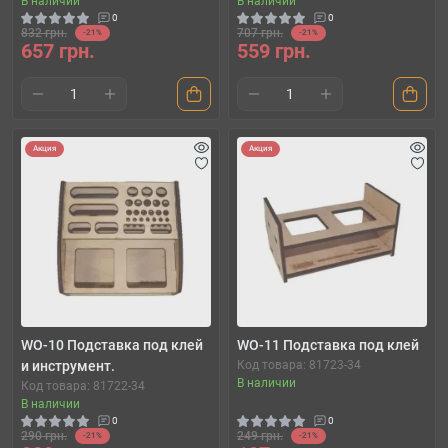
В наличии
В наличии
0
0
832 грн.
707 грн.
-21%
-21%
657 грн.
559 грн.
Акция
Акция
WO-10 Подставка под клей
WO-11 Подставка под клей
и инструмент.
Код товара: 81723-34
В наличии
Код товара: 81722-34
В наличии
0
0
290 грн.
249 грн.
-21%
-21%