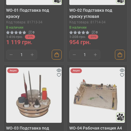
10
10
WO-01 Подставка под
WO-02 Подставка под
краску
краску угловая
Код товара: 81713-34
Код товара: 81714-34
В наличии
В наличии
0
0
1 416 грн.
1 208 грн.
-21%
-21%
1 119 грн.
954 грн.
Акция
Акция
10
WO-03 Подставка под
WO-04 Рабочая станция A4