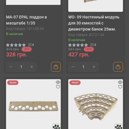
MA-07 EPAL поддон в
WO- 09 Настенный модуль
масштабе 1/35
для 30 емкостей с
Код товара: 101193-34
диаметром банок 25мм.
В наличии
Код товара: 81721-34
В наличии
0
0
415 грн.
541 грн.
-21%
-21%
328 грн.
427 грн.
Акция
Акция