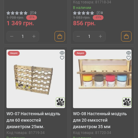
Код товара: 81718-34
В наличии
0
0
1 708 грн.
1 083 грн.
-21%
-21%
1 349 грн.
856 грн.
Акция
Акция
10
10
WO-07 Настенный модуль
WO-08 Настенный модуль
для 60 емкостей
для 20 емкостей
диаметром 25мм.
диаметром 35 мм
Код товара: 81719-34
Код товара: 81720-34