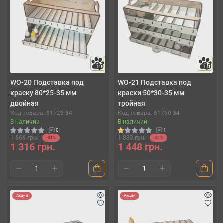
10
10
WO-20 Подставка под
WO-21 Подставка под
краску 80*25-35 мм
краски 50*30-35 мм
двойная
тройная
Код товара: 81729-34
Код товара: 81730-34
В наличии
В наличии
0
1
1 666 грн.
1 833 грн.
-21%
-21%
1 316 грн.
1 448 грн.
Акция
Акция