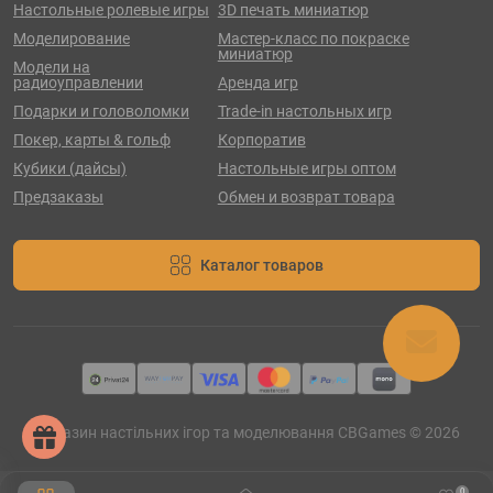
Настольные ролевые игры
3D печать миниатюр
Моделирование
Мастер-класс по покраске
миниатюр
Модели на
радиоуправлении
Аренда игр
Подарки и головоломки
Trade-in настольных игр
Покер, карты & гольф
Корпоратив
Кубики (дайсы)
Настольные игры оптом
Предзаказы
Обмен и возврат товара
Каталог товаров
Магазин настільних ігор та моделювання CBGames © 2026
0