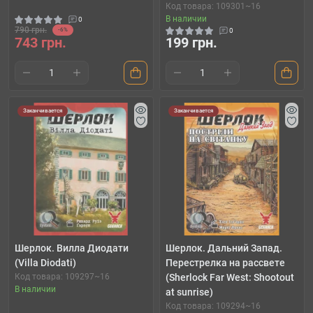
Код товара: 109301~16
В наличии
0
790 грн.
-6%
0
743 грн.
199 грн.
Заканчивается
Заканчивается
Шерлок. Вилла Диодати
Шерлок. Дальний Запад.
(Villa Diodati)
Перестрелка на рассвете
Код товара: 109297~16
(Sherlock Far West: Shootout
В наличии
at sunrise)
Код товара: 109294~16