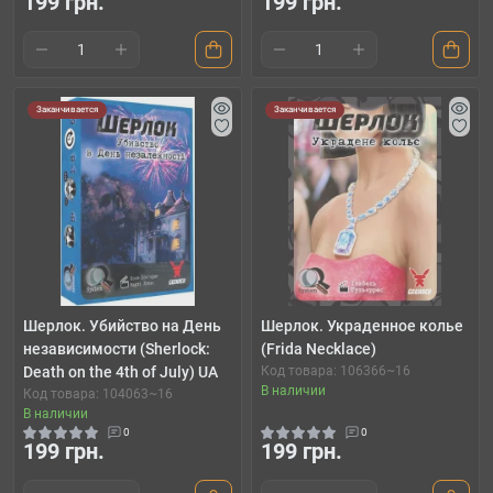
199 грн.
199 грн.
Заканчивается
Заканчивается
Шерлок. Убийство на День
Шерлок. Украденное колье
независимости (Sherlock:
(Frida Necklace)
Death on the 4th of July) UA
Код товара: 106366~16
В наличии
Код товара: 104063~16
В наличии
0
0
199 грн.
199 грн.