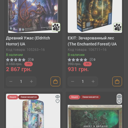
10
10
Древний Ужас (Eldritch
EXIT: Зачарованный лес
Horror) UA
(The Enchanted Forest) UA
Код товара: 105263~16
Код товара: 106711~16
В наличии
В наличии
0
0
3 150 грн.
990 грн.
-9%
-6%
2 867 грн.
931 грн.
Акция
Заканчивается
Акция
Заканчивается