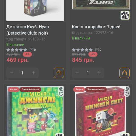
10
Детектив Клуб. Нуар
Квест в коробке: 7 дней
(Detective Club: Noir)
Код товара: 122973~16
В наличии
Код товара: 99139~16
В наличии
0
0
499 грн.
899 грн.
-6%
-6%
469 грн.
845 грн.
Акция
Заканчивается
Акция
Заканчивается