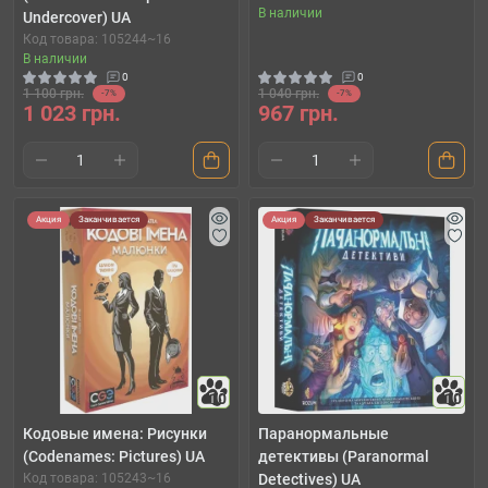
В наличии
Undercover) UA
Код товара: 105244~16
В наличии
0
0
1 100 грн.
1 040 грн.
-7%
-7%
1 023 грн.
967 грн.
Акция
Заканчивается
Акция
Заканчивается
10
10
Кодовые имена: Рисунки
Паранормальные
(Codenames: Pictures) UA
детективы (Paranormal
Код товара: 105243~16
Detectives) UA