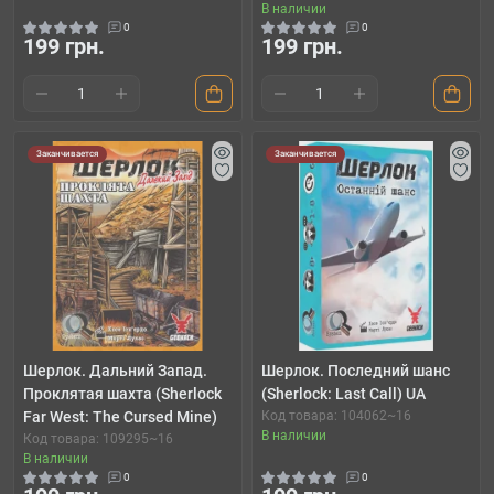
В наличии
0
0
199 грн.
199 грн.
Заканчивается
Заканчивается
Шерлок. Дальний Запад.
Шерлок. Последний шанс
Проклятая шахта (Sherlock
(Sherlock: Last Call) UA
Far West: The Cursed Mine)
Код товара: 104062~16
В наличии
Код товара: 109295~16
В наличии
0
0