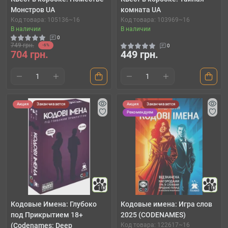
Монстров UA
комната UA
Код товара: 105136~16
Код товара: 103969~16
В наличии
В наличии
0
749 грн.
-6%
0
704 грн.
449 грн.
Акция
Заканчивается
Акция
Заканчивается
Рекомендуем
10
10
Кодовые Имена: Глубоко
Кодовые имена: Игра слов
под Прикрытием 18+
2025 (CODENAMES)
(Codenames: Deep
Код товара: 122617~16