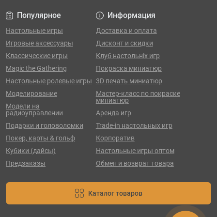
Популярное
Информация
Настольные игры
Доставка и оплата
Игровые аксессуары
Дисконт и скидки
Классические игры
Клуб настольніх игр
Magic the Gathering
Покраска миниатюр
Настольные ролевые игры
3D печать миниатюр
Моделирование
Мастер-класс по покраске
миниатюр
Модели на
радиоуправлении
Аренда игр
Подарки и головоломки
Trade-in настольных игр
Покер, карты & гольф
Корпоратив
Кубики (дайсы)
Настольные игры оптом
Предзаказы
Обмен и возврат товара
Каталог товаров