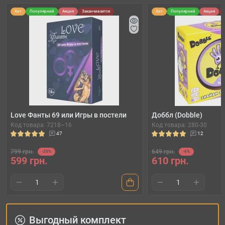
Хит
Популярний
Акция
Заканчивается
Хит
Популярний
Акция
Love Фанты 69 или Игры в постели
Доббл (Dobble)
Код товара: 7218~16
Код товара: 280-30
47
12
799 грн.
649 грн.
-25%
-6%
599 грн.
610 грн.
Выгодный комплект