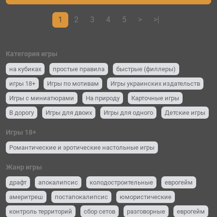
1
2
3
4
5
>
>|
Категория игры
на кубиках
простые правила
быстрые (филлеры)
игры 18+
Игры по мотивам
Игры украинских издательств
Игры с миниатюрами
На природу
Карточные игры
В дорогу
Игры для двоих
Игры для одного
Детские игры
Для вечеринок и компании (party game)
Семейные игры
Игры 18+
Романтические и эротические настольные игры
Жанр игры
драфт
апокалипсис
колодостроительные
еврогейм
америтреш
постапокалипсис
юмористические
контроль территорий
сбор сетов
разговорные
еврогейм