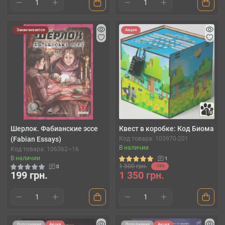
Заканчивается
Акция
10
Шерлок. Фабианские эссе
Квест в коробке: Код Биома
(Fabian Essays)
Код товара: 103970-201
В наличии
Код товара: 106362~16
В наличии
1
1 500 грн.
0
-10%
199 грн.
1 350 грн.
Дополнение
Акция
Дополнение
Акция