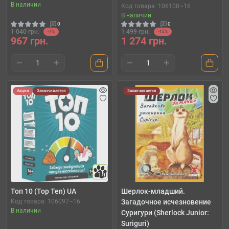
В наличии
Код товара: 106108~16
В наличии
0
0
1 040 грн.
1 499 грн.
-7%
-15%
967 грн.
1 274 грн.
Акция
Заканчивается
Заканчивается
10
Топ 10 (Top Ten) UA
Шерлок-младший.
Код товара: 106097~16
Загадочное исчезновение
В наличии
Суригури (Sherlock Junior:
Suriguri)