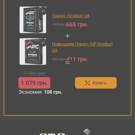
x
1
Градус (Gradus) UA
668 грн.
703 грн.
x
1
Повышаем Градус (UP Gradus)
UA
411 грн.
483 грн.
1 186 грн.
1 079 грн.
Купить
Экономия:
108 грн.