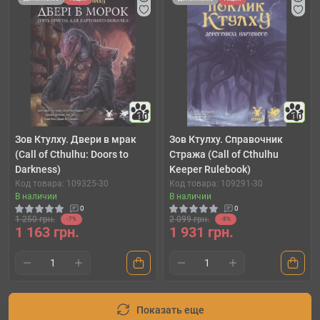
10
10
Зов Ктулху. Двери в мрак
Зов Ктулху. Справочник
(Call of Cthulhu: Doors to
Стража (Call of Cthulhu
Darkness)
Keeper Rulebook)
Код товара: 109325-30
Код товара: 109291-30
В наличии
В наличии
0
0
1 250 грн.
2 099 грн.
-7%
-8%
1 163 грн.
1 931 грн.
Показать еще