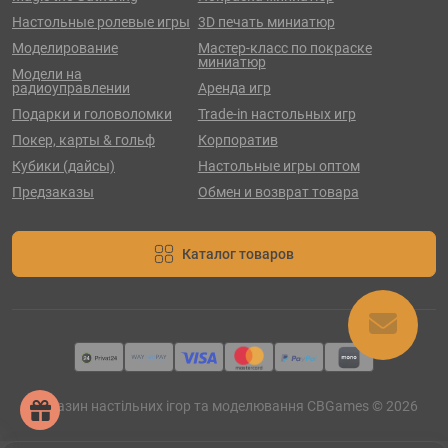
Настольные ролевые игры
3D печать миниатюр
Моделирование
Мастер-класс по покраске
миниатюр
Модели на
радиоуправлении
Аренда игр
Подарки и головоломки
Trade-in настольных игр
Покер, карты & гольф
Корпоратив
Кубики (дайсы)
Настольные игры оптом
Предзаказы
Обмен и возврат товара
Каталог товаров
Магазин настільних ігор та моделювання CBGames © 2026