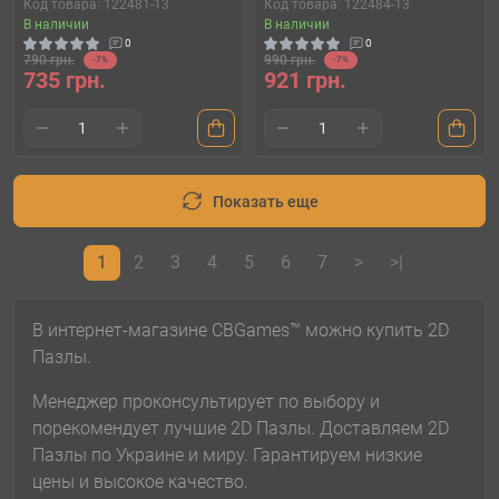
Код товара: 122481-13
Код товара: 122484-13
В наличии
В наличии
0
0
790 грн.
990 грн.
-7%
-7%
735 грн.
921 грн.
Показать еще
1
2
3
4
5
6
7
>
>|
В интернет-магазине CBGames™ можно купить 2D
Пазлы.
Менеджер проконсультирует по выбору и
порекомендует лучшие 2D Пазлы. Доставляем 2D
Пазлы по Украине и миру. Гарантируем низкие
цены и высокое качество.