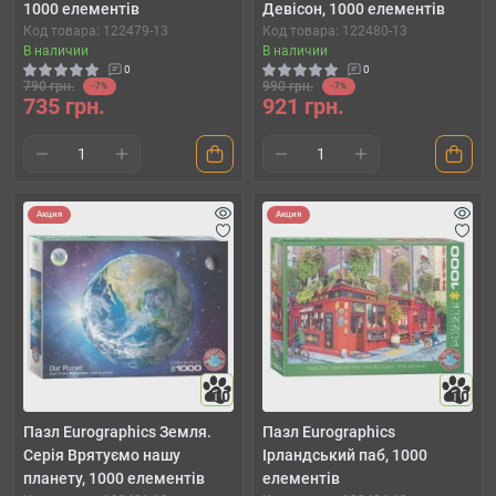
1000 елементів
Девісон, 1000 елементів
Код товара: 122479-13
Код товара: 122480-13
В наличии
В наличии
0
0
790 грн.
990 грн.
-7%
-7%
735 грн.
921 грн.
Акция
Акция
10
10
Пазл Eurographics Земля.
Пазл Eurographics
Серія Врятуємо нашу
Ірландський паб, 1000
планету, 1000 елементів
елементів