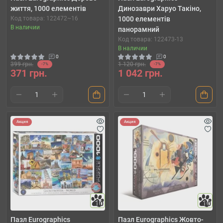
життя, 1000 елементів
Динозаври Харуо Такіно,
Код товара: 122472~16
1000 елементів
В наличии
панорамний
Код товара: 122473-13
В наличии
0
0
399 грн.
1 120 грн.
-7%
-7%
371 грн.
1 042 грн.
Акция
Акция
10
10
Пазл Eurographics
Пазл Eurographics Жовто-