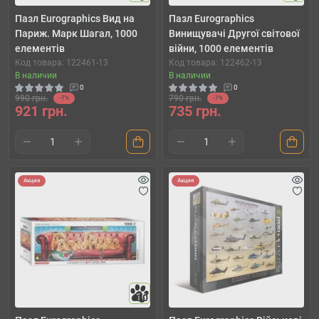
Пазл Eurographics Вид на
Пазл Eurographics
Париж. Марк Шагал, 1000
Винищувачі Другої світової
елементів
війни, 1000 елементів
Код товара: 122461-13
Код товара: 122462-13
В наличии
В наличии
0
0
990 грн.
790 грн.
-7%
-7%
921 грн.
735 грн.
Акция
Акция
10