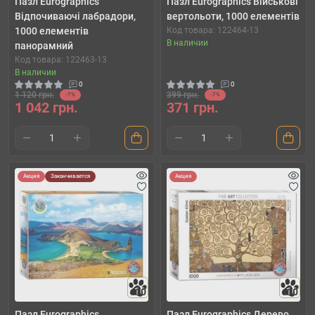
Пазл Eurographics
Пазл Eurographics Військові
Відпочиваючі лабрадори,
вертольоти, 1000 елементів
1000 елементів
Код товара: 122464-13
В наличии
панорамний
Код товара: 122463-13
В наличии
0
0
1 120 грн.
399 грн.
-7%
-7%
1 042 грн.
371 грн.
Акция
Заканчивается
Акция
10
10
Пазл Eurographics
Пазл Eurographics Дерево