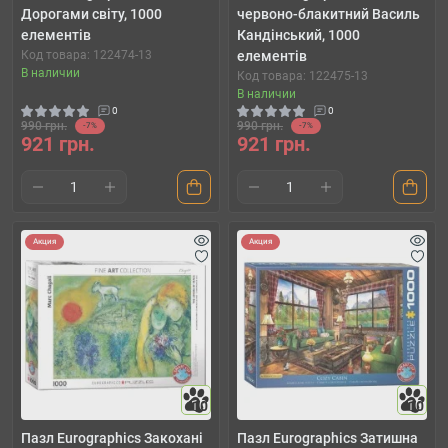
Дорогами світу, 1000
червоно-блакитний Василь
елементів
Кандінський, 1000
Код товара: 122474-13
елементів
В наличии
Код товара: 122475-13
В наличии
0
0
990 грн.
990 грн.
-7%
-7%
921 грн.
921 грн.
Акция
Акция
10
10
Пазл Eurographics Закохані
Пазл Eurographics Затишна