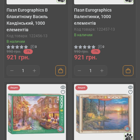
10
10
Пазл Eurographics В
Пазл Eurographics
блакитному Василь
Валентинки, 1000
Кандінський, 1000
елементів
елементів
Код товара: 122457-13
В наличии
Код товара: 122456-13
В наличии
0
0
990 грн.
990 грн.
-7%
-7%
921 грн.
921 грн.
Акция
Акция
10