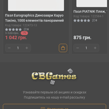
Пазл PIATNIK Пляж, 1
Пазл Eurographics Динозаври Харуо
Код товара: 122584-1
Такіно, 1000 елементів панорамний
0
Код товара: 122473-13
0
1 120 грн.
-7%
1 042 грн.
875 грн.
Узнавайте первым об акциях и скидках
Подпишитесь на нашу e-mail рассылку