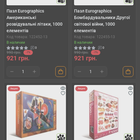
10
10
Пазл Eurographics
Пазл Eurographics
Американські
Бомбардувальники Другої
розвідувальні літаки, 1000
світової війни, 1000
елементів
елементів
Код товара: 122452-13
Код товара: 122455-13
В наличии
В наличии
0
0
990 грн.
990 грн.
-7%
-7%
921 грн.
921 грн.
Акция
Акция