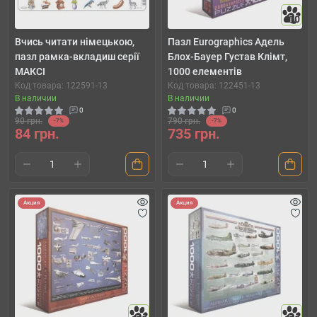
10
Вчись читати німецькою,
Пазл Eurographics Адель
пазл рамка-вкладиш серії
Блох-Бауер Густав Клімт,
МАКСІ
1000 елементів
Код товара: 122591-13
Код товара: 122451-13
В наличии
В наличии
0
0
90 грн.
790 грн.
-7%
-7%
84 грн.
735 грн.
Акция
Акция