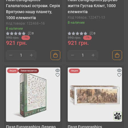
Галапагоські острови. Серія
життя Густав Клімт, 1000
Врятуємо нашу планету,
елементів
1000 елементів
Код товара: 122471-13
В наличии
Код товара: 122468~16
В наличии
0
0
990 грн.
990 грн.
-7%
-7%
921 грн.
921 грн.
Акция
Заканчивается
Акция
10
Пазл Eurographics Дерево
Пазл Eurographics