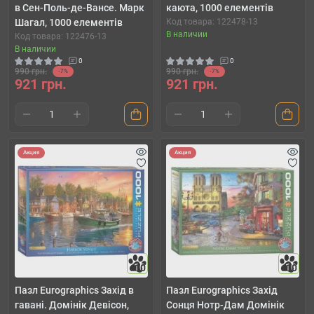
в Сен-Поль-де-Вансе. Марк
каюта, 1000 елементів
Шагал, 1000 елементів
Код товара: 122478-13
В наличии
Код товара: 122476-13
В наличии
0
0
990 грн.
990 грн.
-7%
-7%
921 грн.
921 грн.
Акция
Акция
10
10
Пазл Eurographics Захід в
Пазл Eurographics Захід
гавані. Домінік Девісон,
Сонця Нотр-Дам Домінік