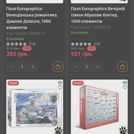
Пазл Eurographics
Пазл Eurographics Вечірній
Венеціанська романтика.
туман Абрахам Хантер,
Домінік Девісон, 1000
1000 елементів
елементів
Код товара: 122460-13
В наличии
Код товара: 122459-13
В наличии
0
0
379 грн.
990 грн.
-7%
-7%
352 грн.
921 грн.
Акция
Акция
10
10