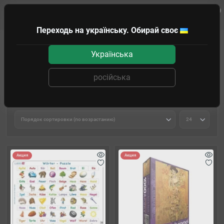
0
Клиенту
Переходь на українську. Обирай своє
Подарки и головоломки
Пазлы
2D Пазлы
Українська
2D Пазлы
російська
Фильтр товаров
Акция
Акция