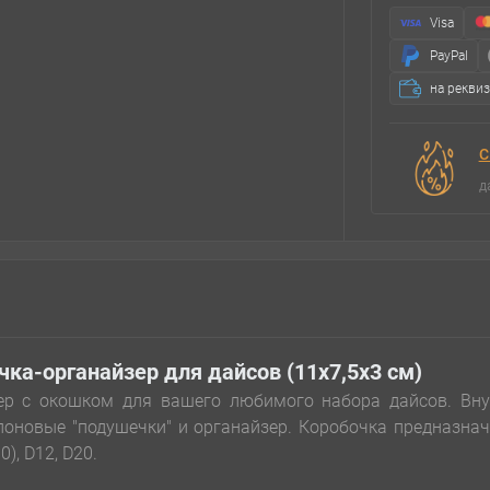
Visa
PayPal
на рекви
С
д
ка-органайзер для дайсов (11х7,5х3 см)
ер с окошком для вашего любимого набора дайсов. Вну
лоновые "подушечки" и органайзер. Коробочка предназна
0), D12, D20.