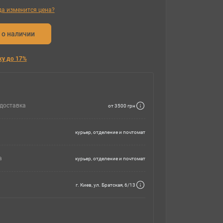
гда изменится цена?
 о наличии
ку до 17%
доставка
от 3500 грн
курьер, отделение и почтомат
а
курьер, отделение и почтомат
г. Киев, ул. Братская, 6/13