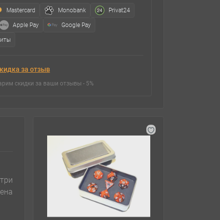
Mastercard
Monobank
Privat24
Apple Pay
Google Pay
зиты
кидка за отзыв
арим скидки за ваши отзывы - 5%
три
чена