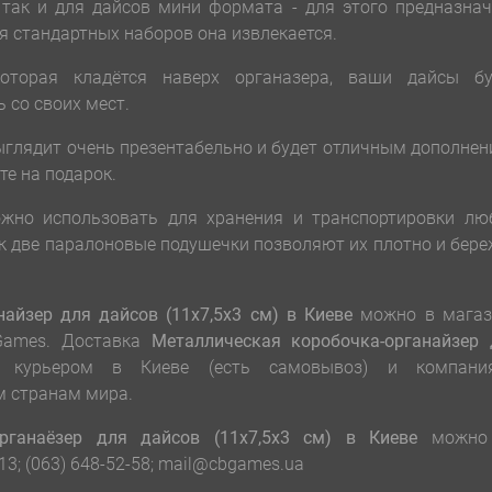
 так и для дайсов мини формата - для этого предназна
я стандартных наборов она извлекается.
которая кладётся наверх органазера, ваши дайсы бу
ь со своих мест.
ыглядит очень презентабельно и будет отличным дополне
те на подарок.
жно использовать для хранения и транспортировки лю
ак две паралоновые подушечки позволяют их плотно и бер
найзер для дайсов (11х7,5х3 см)
в Киеве
можно в магаз
Games. Доставка
Металлическая коробочка-органайзер 
ся курьером в Киеве (есть самовывоз) и компани
м странам мира.
рганаёзер для дайсов (11х7,5х3 см)
в Киеве
можно
-13; (063) 648-52-58; mail@cbgames.ua