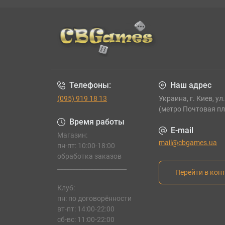
Телефоны:
Наш адрес
(095) 919 18 13
Украина, г. Киев, ул
(метро Почтовая п
Время работы
E-mail
Магазин:
mail@cbgames.ua
пн-пт: 10:00-18:00
обработка заказов
_______________________
Перейти в кон
Клуб:
пн: по договорённости
вт-пт: 14:00-22:00
сб-вс: 11:00-22:00