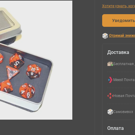
Хотите узнать, ко
Уведомить
Отримай зниж
Доставка
Бесплатная 
Meest Почта
Новая Почт
Самовивоз
Оплата