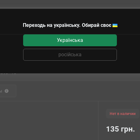
Переходь на українську. Обирай своє
чные сертификаты
Українська
рганайзер для дайсов (11х7,5х3 см)
російська
ая коробочка-органайзер для дайсов (
5390~16
ы
0
Нет в наличии
135 грн.