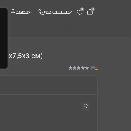
0
0
Клиенту
(095) 919 18 13
11х7,5х3 см)
0