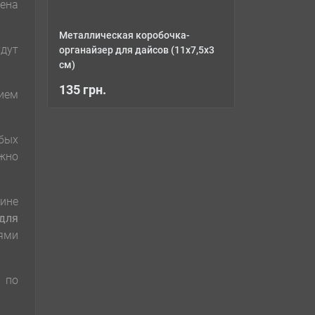
чена
Металлическая коробочка-
дут
органайзер для дайсов (11х7,5х3
см)
135 грн.
нием
бых
ежно
ине
для
ями
 по