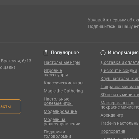
Узнавайте первым об ак
Подпишитесь на нашу e-
Популярное
Информация
. Братская, 6/13
Настольные игры
Доставка и оплат
лощадь)
Игровые
Дисконт и скидки
аксессуары
Клуб настольніх и
Классические игры
Покраска миниат
Magic the Gathering
3D печать миниат
Настольные
Мастер-класс по
ролевые игры
такты
покраске миниат
Моделирование
Аренда игр
Модели на
Trade-in настольны
радиоуправлении
Корпоратив
Подарки и
головоломки