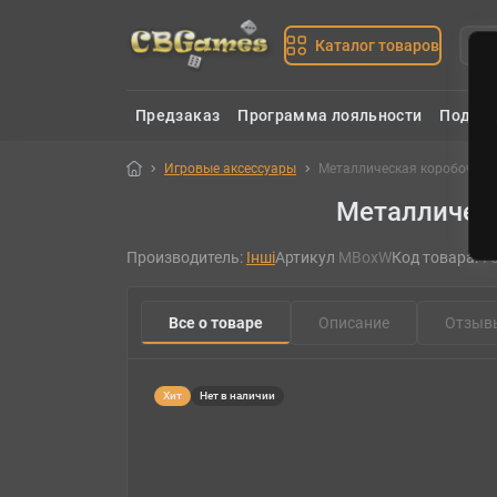
Каталог товаров
Предзаказ
Программа лояльности
Подаро
Игровые аксессуары
Металлическая коробочка-о
Металлическ
Производитель:
Інші
Артикул
MBoxW
Код товара:
7
Все о товаре
Описание
Отзыв
Хит
Нет в наличии