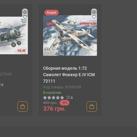
Акция
Сборная модель 1:72
6275-09
Самолет Фоккер Е.IV ICM
72111
0
Код товара: 83363-09
В наличии
0
400 грн.
-6%
376 грн.