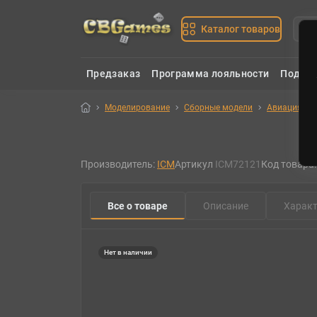
Каталог товаров
Предзаказ
Программа лояльности
Подаро
Моделирование
Сборные модели
Авиация
Производитель:
ICM
Артикул
ICM72121
Код товара
Все о товаре
Описание
Характ
Нет в наличии