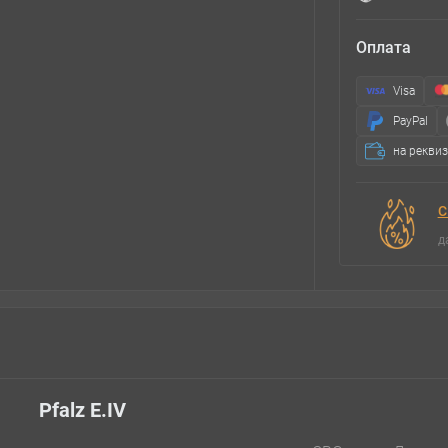
Оплата
Visa
PayPal
на рекви
С
д
Pfalz E.IV