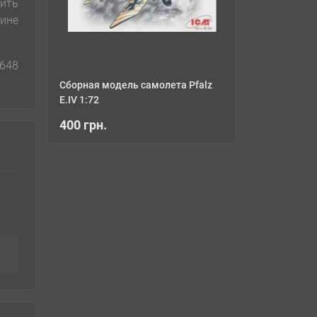
ить
аине
 648
Сборная модель самолета Pfalz
E.IV 1:72
400 грн.