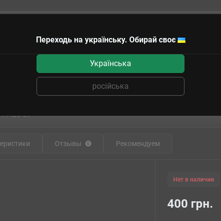
Переходь на українську. Обирай своє
чные сертификаты
Українська
Самолёты
Pfalz E.IV
російська
Сборная модель самолета Pfalz E.IV 1:7
:
14425-09
еристики
Отзывы
Рекомендуем
0
Нет в наличии
400 грн.