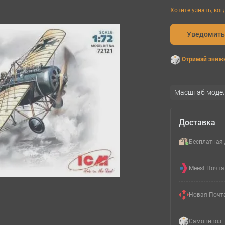
Хотите узнать, ко
Уведомить
Отримай зниж
Масштаб модел
Доставка
Бесплатная 
Meest Почта
Новая Почт
Самовивоз