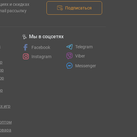
циях и скидках
Подписаться
mail рассылку
Мы в соцсетях
а
Telegram
Facebook
Viber
Instagram
гр
Messenger
юр
юр
юр
х игр
оптом
товара