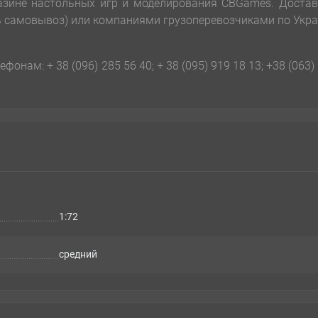
зине настольных игр и моделирования CBGames. Достав
ь самовывоз) или компаниями грузоперевозчиками по Укр
фонам: + 38 (096) 285 56 40; + 38 (095) 919 18 13; +38 (063)
1:72
cредний