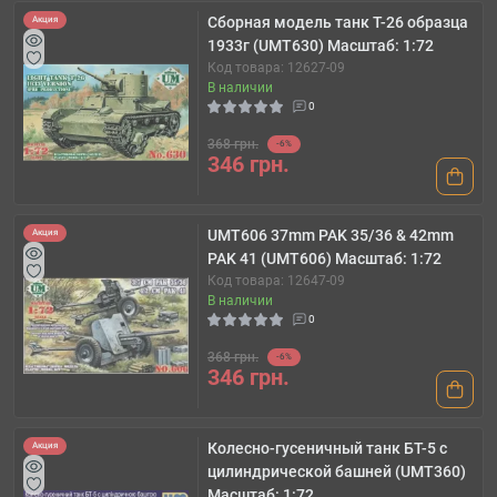
Сборная модель танк T-26 образца
Акция
1933г (UMT630) Масштаб: 1:72
Код товара: 12627-09
В наличии
0
368 грн.
-6%
346 грн.
UMT606 37mm PAK 35/36 & 42mm
Акция
PAK 41 (UMT606) Масштаб: 1:72
Код товара: 12647-09
В наличии
0
368 грн.
-6%
346 грн.
Колесно-гусеничный танк БТ-5 с
Акция
цилиндрической башней (UMT360)
Масштаб: 1:72