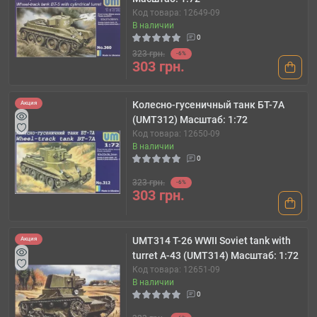
Код товара: 12649-09
В наличии
0
323 грн.
-6%
303 грн.
Колесно-гусеничный танк БТ-7А
Акция
(UMT312) Масштаб: 1:72
Код товара: 12650-09
В наличии
0
323 грн.
-6%
303 грн.
UMT314 T-26 WWII Soviet tank with
Акция
turret A-43 (UMT314) Масштаб: 1:72
Код товара: 12651-09
В наличии
0