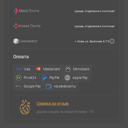
Meest Почта
курьер, отделение и почтомат
Новая Почта
курьер, отделение и почтомат
Самовивоз
г. Киев, ул. Братская, 6/13
Оплата
Visa
Mastercard
Monobank
Privat24
PayPal
Apple Pay
Google Pay
на реквизиты
Скидка за отзыв
дарим скидки за ваши отзывы - 5%