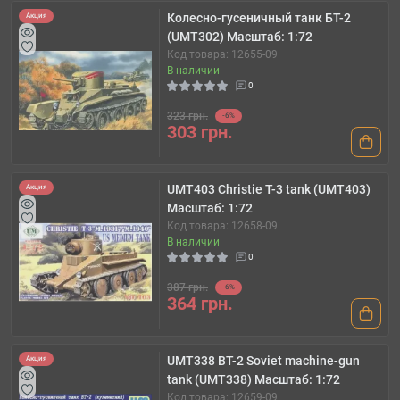
Колесно-гусеничный танк БТ-2
Акция
(UMT302) Масштаб: 1:72
Код товара: 12655-09
В наличии
0
323 грн.
-6%
303 грн.
UMT403 Christie T-3 tank (UMT403)
Акция
Масштаб: 1:72
Код товара: 12658-09
В наличии
0
387 грн.
-6%
364 грн.
UMT338 BT-2 Soviet machine-gun
Акция
tank (UMT338) Масштаб: 1:72
Код товара: 12659-09