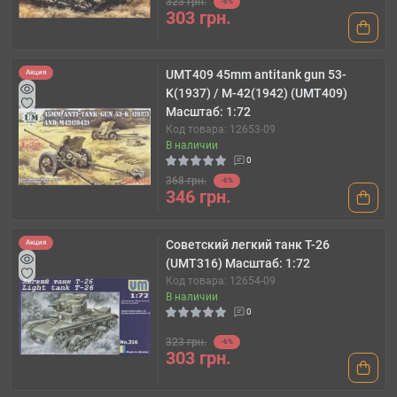
323 грн.
-6%
303 грн.
UMT409 45mm antitank gun 53-
Акция
K(1937) / M-42(1942) (UMT409)
Масштаб: 1:72
Код товара: 12653-09
В наличии
0
368 грн.
-6%
346 грн.
Советский легкий танк Т-26
Акция
(UMT316) Масштаб: 1:72
Код товара: 12654-09
В наличии
0
323 грн.
-6%
303 грн.