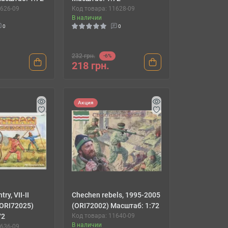
1626-09
Код товара: 11628-09
В наличии
0
0
232 грн.
-6%
218 грн.
Акция
ry, VII-II
Chechen rebels, 1995-2005
 (ORI72025)
(ORI72002) Масштаб: 1:72
72
Код товара: 11640-09
В наличии
1636-09