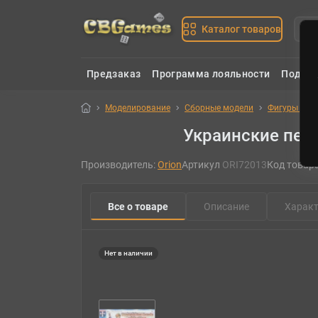
Каталог товаров
Предзаказ
Программа лояльности
Подаро
Моделирование
Сборные модели
Фигуры и м
Украинские пеши
Производитель:
Orion
Артикул
ORI72013
Код товар
Все о товаре
Описание
Характ
Нет в наличии