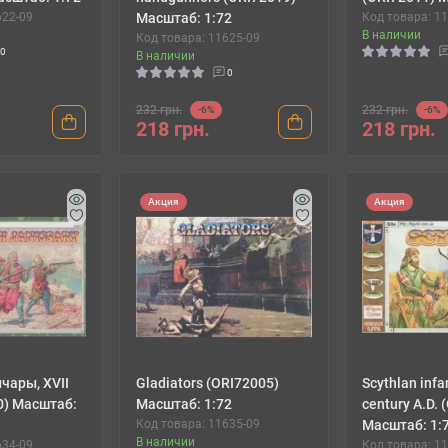
622-09
Масштаб: 1:72
Код товара: 1
В наличии
Код товара: 11625-09
0
В наличии
0
232 грн.
232 грн.
-6%
-6%
218 грн.
218 грн.
Акция
Акция
чары, XVII
Gladiators (ORI72005)
Scythlan infant
0) Масштаб:
Масштаб: 1:72
century A.D.
Код товара: 11635-09
Масштаб: 1:
В наличии
634-09
Код товара: 1