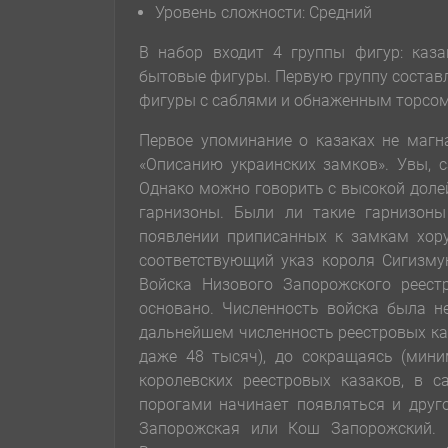
Уровень сложности: Cредний
В набор входит 4 группы фигур: каза
бытовые фигуры. Первую группу составля
фигуры с саблями и обнаженным торсом
Первое упоминание о казаках не магна
«Описанию украинских замков». Увы, 
Однако можно говорить с высокой доле
гарнизоны. Были ли такие гарнизон
появлении приписанных к замкам хору
соответствующий указ короля Сигизмун
Войска Низового Запорожского реестр
основано. Численность войска была н
дальнейшем численность реестровых каз
даже 48 тысяч), до сокращаясь (мини
королевских реестровых казаков, в с
порогами начинает появляться и друг
Запорожская или Кош Запорожский. 