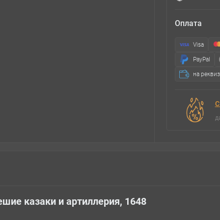
Оплата
Visa
PayPal
на рекви
С
д
ешие казаки и артиллерия, 1648