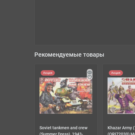
Рекомендуемые товары
Акция
Акция
Soviet tankmen and crew
Khazar Army (
(Summer Dress), 1943-
(ORI72030) М