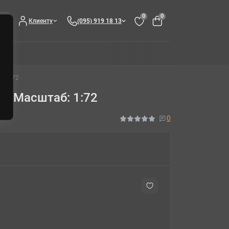
0
0
Клиенту
(095) 919 18 13
б: 1:72
3) Масштаб: 1:72
0