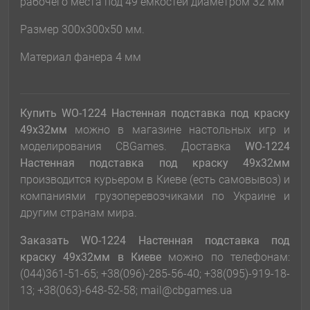
рабочего места под 49 емкостей диаметром 32 мм
Размер 300х300х50 мм.
Материал фанера 4 мм
Купить WO-1224 Настенная подставка под краску
49x32мм
можно в магазине настольных игр и
моделирования CBGames. Доставка
WO-1224
Настенная подставка под краску 49x32мм
производится курьером в Киеве (есть самовывоз) и
компаниями грузоперевозчиками по Украине и
другим странам мира.
Заказать
WO-1224 Настенная подставка под
краску 49x32мм
в Киеве
можно по телефонам:
(044)361-51-65; +38(096)-285-56-40; +38(095)-919-18-
13; +38(063)-648-52-58; mail@cbgames.ua