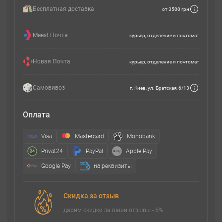
Бесплатная доставка
от 3500 грн
Meest Почта
курьер, отделение и почтомат
Новая Почта
курьер, отделение и почтомат
Самовивоз
г. Киев, ул. Братская, 6/13
Оплата
Visa
Mastercard
Monobank
Privat24
PayPal
Apple Pay
Google Pay
на реквизиты
Скидка за отзыв
дарим скидки за ваши отзывы - 5%