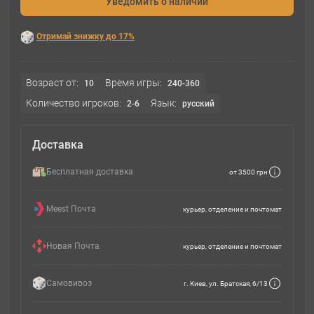
Уведомить о наличии
Отримай знижку до 17%
Возраст от:
Время игры:
10
240-360
Количество игроков:
Язык:
2-6
русский
Доставка
Бесплатная доставка
от 3500 грн
Meest Почта
курьер, отделение и почтомат
Новая Почта
курьер, отделение и почтомат
Самовивоз
г. Киев, ул. Братская, 6/13