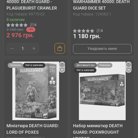
40000: DEATH GUARD -
WARHAMMER 40000: DEATH
PLAGUEBURST CRAWLER
GUARD DICE SET
Код товара: 99770-02
Код товара: 124382-1
В наличии
0
3 100 грн.
-4%
0
2 976 грн.
1 180 грн.
Уведомить меня
Новинка
Нет в наличии
Доставка 0 грн
Новинка
Нет в наличии
Мініатюра DEATH GUARD:
Набор миниатюр DEATH
LORD OF POXES
GUARD: POXWROUGHT