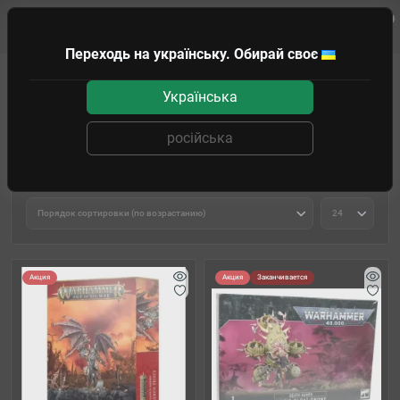
0
Клиенту
Переходь на українську. Обирай своє
WARHAMMER
WARHAMMER 40K
Chaos armies
Death Guard
Українська
Death Guard
російська
Фильтр товаров
Акция
Акция
Заканчивается