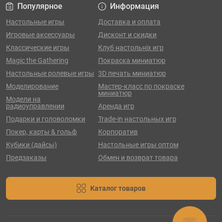
Популярное
Информация
Настольные игры
Доставка и оплата
Игровые аксессуары
Дисконт и скидки
Классические игры
Клуб настольніх игр
Magic the Gathering
Покраска миниатюр
Настольные ролевые игры
3D печать миниатюр
Моделирование
Мастер-класс по покраске
миниатюр
Модели на
радиоуправлении
Аренда игр
Подарки и головоломки
Trade-in настольных игр
Покер, карты & гольф
Корпоратив
Кубики (дайсы)
Настольные игры оптом
Предзаказы
Обмен и возврат товара
Каталог товаров