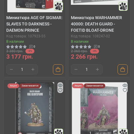
10
10
Миниатюра AGE OF SIGMAR:
Миниатюра WARHAMMER
SLAVES TO DARKNESS -
40000: DEATH GUARD -
DAEMON PRINCE
FOETID BLOAT-DRONE
Код товара: 107923-55
Код товара: 108247-02
В наличии
В наличии
0
0
3 380 грн.
2 360 грн.
-6%
-4%
3 177 грн.
2 266 грн.
Акция
Заканчивается
Акция
Заканчивается