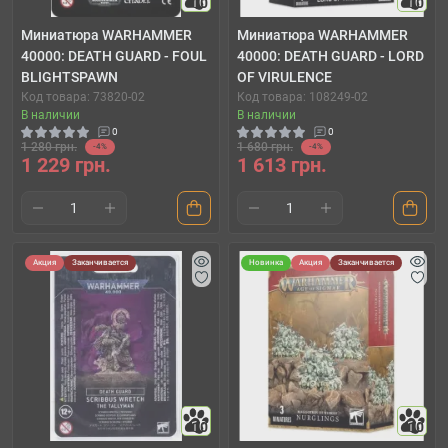
10
10
Миниатюра WARHAMMER
Миниатюра WARHAMMER
40000: DEATH GUARD - FOUL
40000: DEATH GUARD - LORD
BLIGHTSPAWN
OF VIRULENCE
Код товара: 73820-02
Код товара: 108249-02
В наличии
В наличии
0
0
1 280 грн.
1 680 грн.
-4%
-4%
1 229 грн.
1 613 грн.
Акция
Заканчивается
Новинка
Акция
Заканчивается
10
10