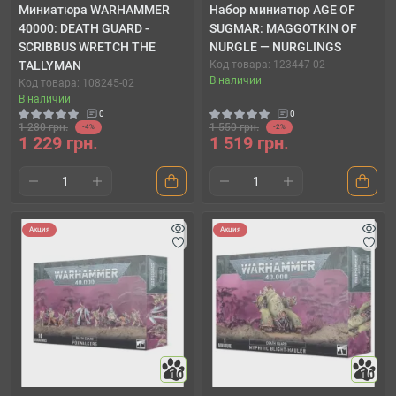
Миниатюра WARHAMMER
Набор миниатюр AGE OF
40000: DEATH GUARD -
SUGMAR: MAGGOTKIN OF
SCRIBBUS WRETCH THE
NURGLE — NURGLINGS
TALLYMAN
Код товара: 123447-02
В наличии
Код товара: 108245-02
В наличии
0
0
1 280 грн.
1 550 грн.
-4%
-2%
1 229 грн.
1 519 грн.
Акция
Акция
10
10