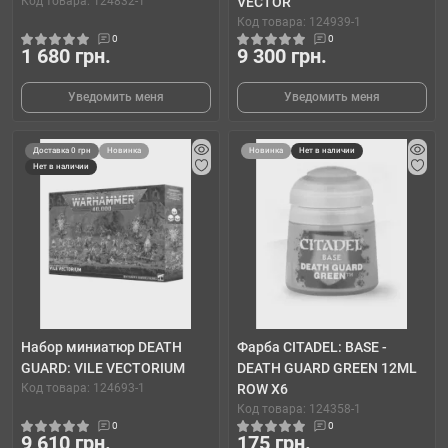
Код товара: 124832-1
VECTOR
Код товара: 124939-1
0
0
1 680 грн.
9 300 грн.
Уведомить меня
Уведомить меня
Доставка 0 грн
Новинка
Новинка
Нет в наличии
Нет в наличии
Набор миниатюр DEATH
Фарба CITADEL: BASE -
GUARD: VILE VECTORIUM
DEATH GUARD GREEN 12ML
Код товара: 124693-1
ROW X6
Код товара: 124358-1
0
0
9 610 грн.
175 грн.