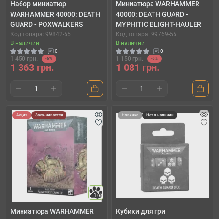
Набор миниатюр
Миниатюра WARHAMMER
WARHAMMER 40000: DEATH
40000: DEATH GUARD -
GUARD - POXWALKERS
MYPHITIC BLIGHT-HAULER
Код товара: 99842-55
Код товара: 99769-55
В наличии
В наличии
0
0
1 450 грн.
1 150 грн.
-6%
-6%
1 363 грн.
1 081 грн.
Акция
Заканчивается
Новинка
Нет в наличии
10
Миниатюра WARHAMMER
Кубики для гри