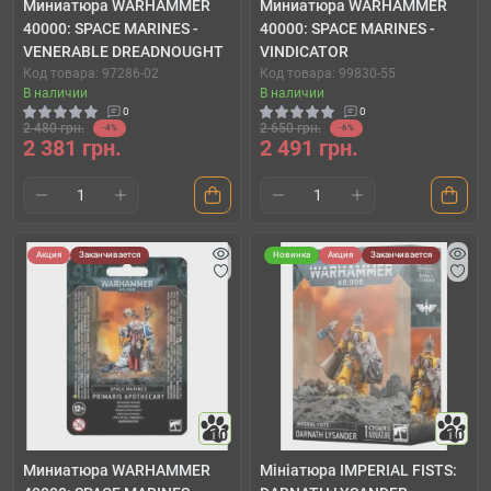
Миниатюра WARHAMMER
Миниатюра WARHAMMER
40000: SPACE MARINES -
40000: SPACE MARINES -
VENERABLE DREADNOUGHT
VINDICATOR
Код товара: 97286-02
Код товара: 99830-55
В наличии
В наличии
0
0
2 480 грн.
2 650 грн.
-4%
-6%
2 381 грн.
2 491 грн.
Акция
Заканчивается
Новинка
Акция
Заканчивается
10
10
Миниатюра WARHAMMER
Мініатюра IMPERIAL FISTS: