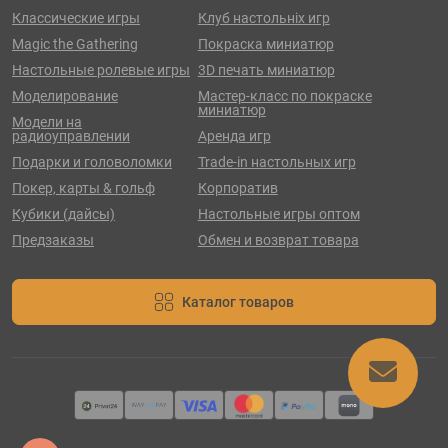
Классические игры
Клуб настольніх игр
Magic the Gathering
Покраска миниатюр
Настольные ролевые игры
3D печать миниатюр
Моделирование
Мастер-класс по покраске
миниатюр
Модели на
радиоуправлении
Аренда игр
Подарки и головоломки
Trade-in настольных игр
Покер, карты & гольф
Корпоратив
Кубики (дайсы)
Настольные игры оптом
Предзаказы
Обмен и возврат товара
Каталог товаров