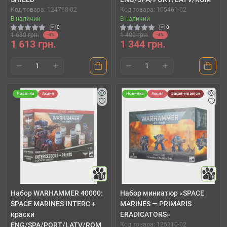
Код товара: 124768-02
Код товара: 105461-02
В наличии
В наличии
0
0
1 680 грн.
1 400 грн.
-4%
-4%
1 613 грн.
1 344 грн.
Новинка
Акция
Новинка
Акция
Заканчивается
10
10
Набор WARHAMMER 40000:
Набор миниатюр «SPACE
SPACE MARINES INTERC +
MARINES — PRIMARIS
краски
ERADICATORS»
ENG/SPA/PORT/LATV/ROM
Код товара: 125310-02