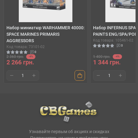
Набор миниатюр WARHAMMER 40000:
Набор INFERNUS SPAC
SPACE MARINES PRIMARIS
PAINTS ENG/SPA/PO
AGGRESSORS
Код товара: 105461-02
0
Код товара: 73101-02
0
2 360 грн.
1 400 грн.
-4%
-4%
2 266 грн.
1 344 грн.
Узнавайте первым об акциях и скидках