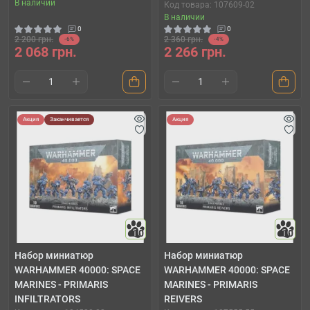
В наличии
Код товара: 107609-02
В наличии
0
0
2 200 грн.
2 360 грн.
-6%
-4%
2 068 грн.
2 266 грн.
Акция
Заканчивается
Акция
10
10
Набор миниатюр
Набор миниатюр
WARHAMMER 40000: SPACE
WARHAMMER 40000: SPACE
MARINES - PRIMARIS
MARINES - PRIMARIS
INFILTRATORS
REIVERS