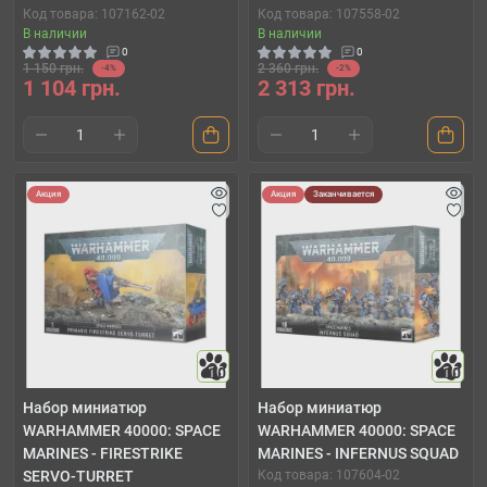
Код товара: 107162-02
Код товара: 107558-02
В наличии
В наличии
0
0
1 150 грн.
2 360 грн.
-4%
-2%
1 104 грн.
2 313 грн.
Акция
Акция
Заканчивается
10
10
Набор миниатюр
Набор миниатюр
WARHAMMER 40000: SPACE
WARHAMMER 40000: SPACE
MARINES - FIRESTRIKE
MARINES - INFERNUS SQUAD
SERVO-TURRET
Код товара: 107604-02