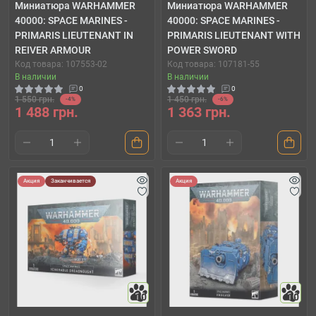
Миниатюра WARHAMMER
Миниатюра WARHAMMER
40000: SPACE MARINES -
40000: SPACE MARINES -
PRIMARIS LIEUTENANT IN
PRIMARIS LIEUTENANT WITH
REIVER ARMOUR
POWER SWORD
Код товара: 107553-02
Код товара: 107181-55
В наличии
В наличии
0
0
1 550 грн.
1 450 грн.
-4%
-6%
1 488 грн.
1 363 грн.
Акция
Заканчивается
Акция
10
10