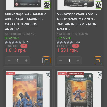
10
10
Миниатюра WARHAMMER
Миниатюра WARHAMMER
40000: SPACE MARINES -
40000: SPACE MARINES -
CAPTAIN IN PHOBOS
CAPTAIN IN TERMINATOR
ARMOUR
ARMOUR
Код товара: 107565-02
Код товара: 107605-55
В наличии
В наличии
0
0
1 680 грн.
1 650 грн.
-4%
-6%
1 613 грн.
1 551 грн.
Акция
Акция
Заканчивается