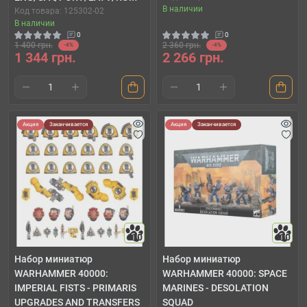
В наличии
Код товара: 125302-02
В наличии
0
0
1 400 грн.
2 360 грн.
-4%
-4%
1 344 грн.
2 266 грн.
Акция
Заканчивается
Акция
Заканчивается
10
10
Набор миниатюр
Набор миниатюр
WARHAMMER 40000:
WARHAMMER 40000: SPACE
IMPERIAL FISTS - PRIMARIS
MARINES - DESOLATION
UPGRADES AND TRANSFERS
SQUAD