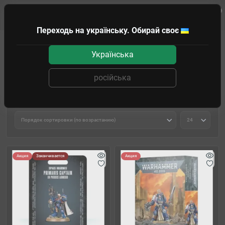
0
Клиенту
Переходь на українську. Обирай своє
WARHAMMER
WARHAMMER 40K
Space Marines
Imperial Fists
Українська
Imperial Fists
російська
Фильтр товаров
Акция
Заканчивается
Акция