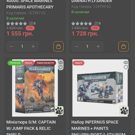
40000: SPACE MARINES
DARNATH LYSANDER
PRIMARIS APOTHECARY
Код товара: 124799-02
В наличии
Код товара: 107567-02
В наличии
0
0
1 620 грн.
1 800 грн.
-4%
-4%
1 555 грн.
1 728 грн.
Новинка
Акция
Заканчивается
Акция
10
10
Мініатюра S/M: CAPTAIN
Набор INFERNUS SPACE
W/JUMP PACK & RELIC
MARINES + PAINTS
SHIELD
ENG/SPA/PORT/LATV/ROM