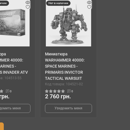
личии
Нет в наличии
юра
Миниатюра
MER 40000:
WARHAMMER 40000:
ARINES -
SPACE MARINES -
S INVADER ATV
PRIMARIS INVICTOR
а: 104513-55
TACTICAL WARSUIT
Код товара: 104521-02
0
0
грн.
2 760 грн.
домить меня
Уведомить меня