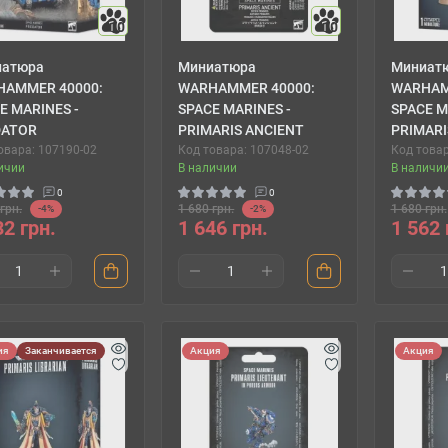
10
10
иатюра
Миниатюра
Миниат
HAMMER 40000:
WARHAMMER 40000:
WARHAM
E MARINES -
SPACE MARINES -
SPACE M
DATOR
PRIMARIS ANCIENT
PRIMARI
овара: 107190-02
Код товара: 107048-02
Код това
ичии
В наличии
В наличи
0
0
грн.
1 680 грн.
1 680 грн.
-4%
-2%
32 грн.
1 646 грн.
1 562 
ия
Заканчивается
Акция
Акция