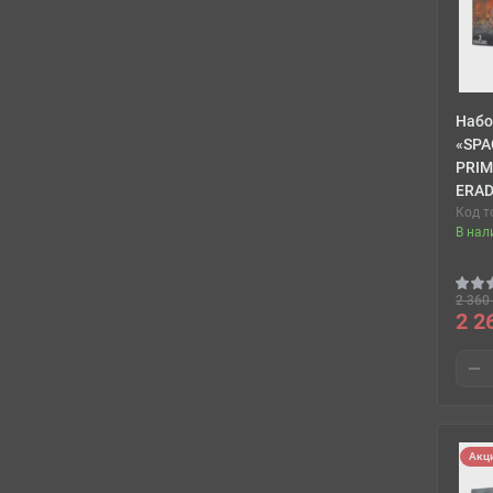
Набо
«SPA
PRIM
ERAD
Код т
В нал
2 360 
2 2
Акц