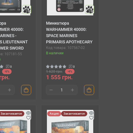
10
10
юра
Миниатюра
MER 40000:
WARHAMMER 40000:
ARINES -
SPACE MARINES
S LIEUTENANT
PRIMARIS APOTHECARY
OWER SWORD
Код товара: 107567-02
В наличии
а: 107181-55
и
0
0
1 620 грн.
-6%
-4%
грн.
1 555 грн.
Заканчивается
Акция
Заканчивается