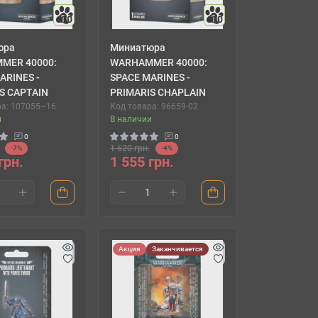
10
10
юра
Миниатюра
MER 40000:
WARHAMMER 40000:
ARINES -
SPACE MARINES -
S CAPTAIN
PRIMARIS CHAPLAIN
ра: 107055~16
Код товара: 96659-02
и
В наличии
0
0
1 620 грн.
-7%
-4%
грн.
1 555 грн.
Акция
Заканчивается