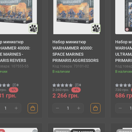
10
10
р миниатюр
Набор миниатюр
Набор м
HAMMER 40000:
WARHAMMER 40000:
WARHAM
E MARINES -
SPACE MARINES
ULTRAMA
ARIS REIVERS
PRIMARIS AGGRESSORS
PRIMARI
овара: 107555-55
Код товара: 73101-02
Код товар
ичии
В наличии
В наличи
0
0
грн.
2 360 грн.
730 грн.
-6%
-4%
31 грн.
2 266 грн.
686 гр
ия
Новинка
Нет в наличии
Новинка