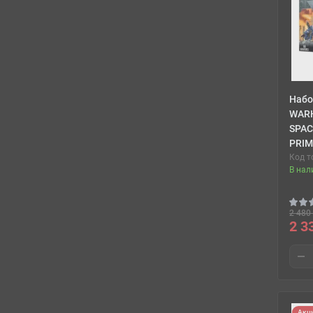
Набо
WAR
SPAC
PRIM
Код т
В нал
2 480 
2 3
Акц