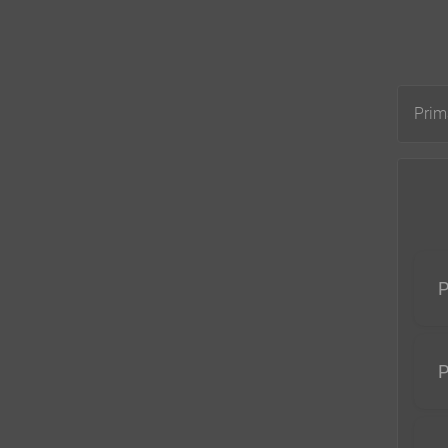
Prim
P
P