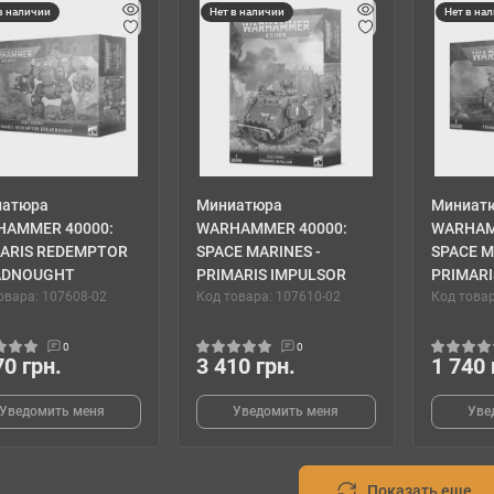
в наличии
Нет в наличии
Нет в на
иатюра
Миниатюра
Миниат
HAMMER 40000:
WARHAMMER 40000:
WARHAM
ARIS REDEMPTOR
SPACE MARINES -
SPACE M
ADNOUGHT
PRIMARIS IMPULSOR
PRIMARI
овара: 107608-02
Код товара: 107610-02
Код товар
0
0
70 грн.
3 410 грн.
1 740 
Уведомить меня
Уведомить меня
Уве
Показать еще