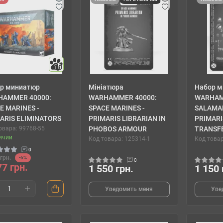
10
р миниатюр
Мініатюра
Набор м
HAMMER 40000:
WARHAMMER 40000:
WARHAM
E MARINES -
SPACE MARINES -
SALAMA
ARIS ELIMINATORS
PRIMARIS LIBRARIAN IN
PRIMARI
овара: 99768-55
PHOBOS ARMOUR
TRANSF
ичии
Код товара: 125314-1
Код товар
0
грн.
-6%
0
77 грн.
1 550 грн.
1 150 
Уведомить меня
Уве