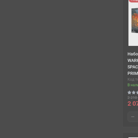
Набо
WAR
SPAC
PRIM
Код т
В нал
2 210 
2 0