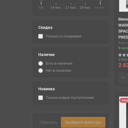
686
1,4 тыс.
2,1 тыс.
2,9 тыс.
3,6 тыс.
Мин
WAR
Скидка
SPAC
Только со cкидками
PRE
Код т
В нал
Наличие
2 950 
Есть в наличии
2 8
Нет в наличии
Новинка
Только новые поступления
Акц
Сбросить
Выберите фильтры