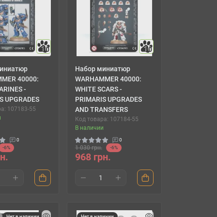
10
10
иниатюр
Набор миниатюр
MER 40000:
WARHAMMER 40000:
RINES -
WHITE SCARS -
S UPGRADES
PRIMARIS UPGRADES
а: 107183-55
AND TRANSFERS
и
Код товара: 107184-55
В наличии
0
0
1 030 грн.
-6%
-6%
н.
968 грн.
Нет в наличии
Нет в наличии