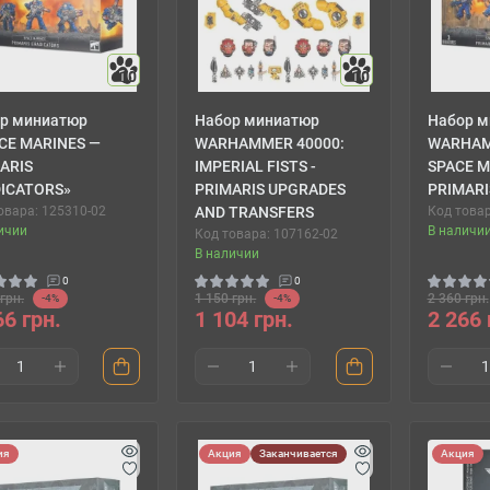
10
10
р миниатюр
Набор миниатюр
Набор м
CE MARINES —
WARHAMMER 40000:
WARHAM
ARIS
IMPERIAL FISTS -
SPACE M
ICATORS»
PRIMARIS UPGRADES
PRIMARI
овара: 125310-02
AND TRANSFERS
Код товар
ичии
В наличи
Код товара: 107162-02
В наличии
0
0
грн.
1 150 грн.
2 360 грн.
-4%
-4%
66 грн.
1 104 грн.
2 266 
ия
Акция
Заканчивается
Акция