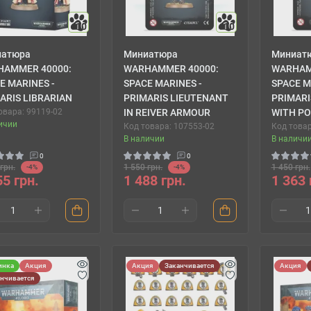
10
10
иатюра
Миниатюра
Миниат
HAMMER 40000:
WARHAMMER 40000:
WARHAM
E MARINES -
SPACE MARINES -
SPACE M
ARIS LIBRARIAN
PRIMARIS LIEUTENANT
PRIMARI
овара: 99119-02
IN REIVER ARMOUR
WITH P
ичии
Код товара: 107553-02
Код товар
В наличии
В наличи
0
0
грн.
1 550 грн.
1 450 грн.
-4%
-4%
55 грн.
1 488 грн.
1 363 
инка
Акция
Акция
Заканчивается
Акция
анчивается