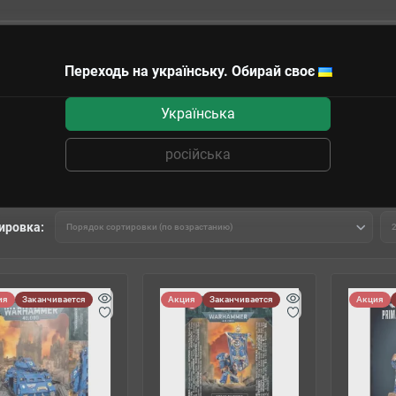
Переходь на українську. Обирай своє
чные сертификаты
Українська
Primaris Space Marines
російська
ировка:
ия
Заканчивается
Акция
Заканчивается
Акция