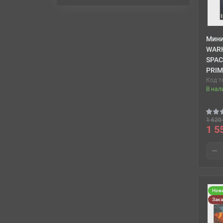
Мин
WAR
SPAC
PRIM
Код т
В нал
1 620 
1 5
Нов
Зак