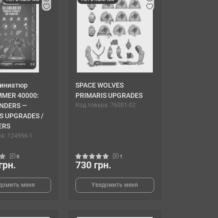
иниатюр
SPACE WOLVES
MER 40000:
PRIMARIS UPGRADES
NDERS —
Код товара: 76001-02
S UPGRADES /
ERS
а: 124956-1
0
1
грн.
730 грн.
домить меня
Уведомить меня