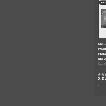
Нет 
Мин
WAR
PRIM
DRE
Код т
3 0