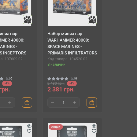
10
10
иниатюр
Набор миниатюр
MER 40000:
WARHAMMER 40000:
ARINES -
SPACE MARINES -
S INCEPTORS
PRIMARIS INFILTRATORS
а: 107609-02
Код товара: 104520-02
и
В наличии
0
0
2 480 грн.
-4%
-4%
грн.
2 381 грн.
Акция