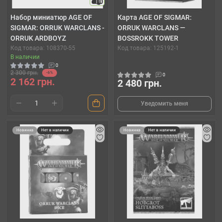
10
Набор миниатюр AGE OF
Карта AGE OF SIGMAR:
SIGMAR: ORRUK WARCLANS -
ORRUK WARCLANS —
ORRUK ARDBOYZ
BOSSROKK TOWER
Код товара: 108370-55
Код товара: 125192-1
В наличии
0
2 300 грн.
-6%
0
2 162 грн.
2 480 грн.
Уведомить меня
Новинка
Нет в наличии
Новинка
Нет в наличии