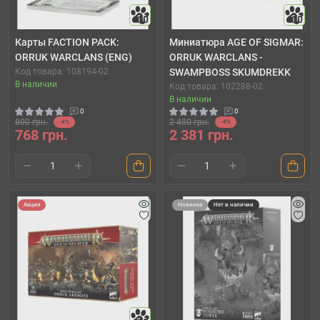
10
10
Карты FACTION PACK:
Миниатюра AGE OF SIGMAR:
ORRUK WARCLANS (ENG)
ORRUK WARCLANS -
Код товара: 108194-02
SWAMPBOSS SKUMDREKK
В наличии
Код товара: 102288-02
В наличии
0
0
800 грн.
2 480 грн.
-4%
-4%
768 грн.
2 381 грн.
Акция
Новинка
Нет в наличии