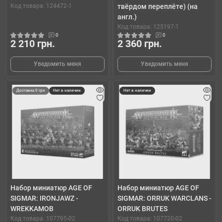
Код товара: 124472-1
твёрдом переплёте) (на
англ.)
Код товара: 125197-1
0
0
2 210 грн.
2 360 грн.
Уведомить меня
Уведомить меня
Доставка 0 грн
Нет в наличии
Нет в наличии
Набор миниатюр AGE OF
Набор миниатюр AGE OF
SIGMAR: IRONJAWZ -
SIGMAR: ORRUK WARCLANS -
WREKKAMOB
ORRUK BRUTES
Код товара: 107795-02
Код товара: 107720-02