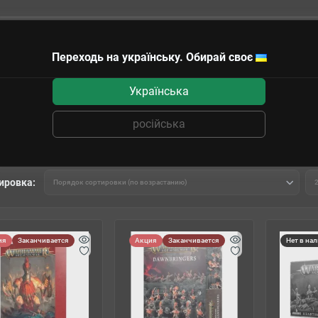
Переходь на українську. Обирай своє
чные сертификаты
Українська
Fyreslayers
російська
ировка:
ия
Заканчивается
Акция
Заканчивается
Нет в на