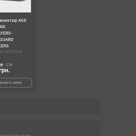
иниатюр AGE
AR:
YERS -
GUARD
KERS
а: 107707-02
0
грн.
домить меня