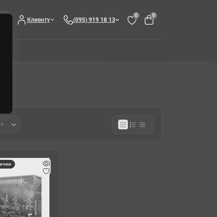
0
0
Клиенту
(095) 919 18 13
личии