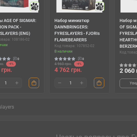
10
10
ы AGE OF SIGMAR:
Набор миниатюр
Набор м
ION PACK -
DAWNBRINGERS:
OF SIGM
SLAYERS (ENG)
FYRESLAYERS - FJORIs
FYRESLA
овара: 108186-02
FLAMEBEARERS
HEARTH
ичии
Код товара: 107852-02
BERZER
В наличии
Код товар
0
0
рн.
4 960 грн.
-4%
-4%
 грн.
4 762 грн.
2 060 
Уве
slayers