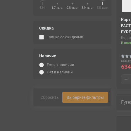
634
1,7 тыс.
2,8 тыс.
3,9 тыс.
5,0 тыс.
Карт
FACT
Скидка
FYRE
Только со cкидками
Код т
В нал
Наличие
660 г
Есть в наличии
634
Нет в наличии
Сбросить
Выберите фильтры
Fyre