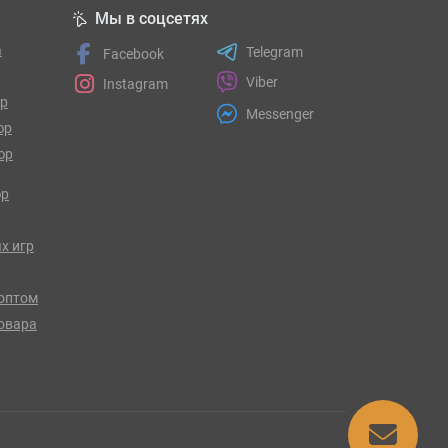
Мы в соцсетях
а
Telegram
Facebook
Viber
Instagram
гр
Messenger
юр
юр
юр
х игр
оптом
товара