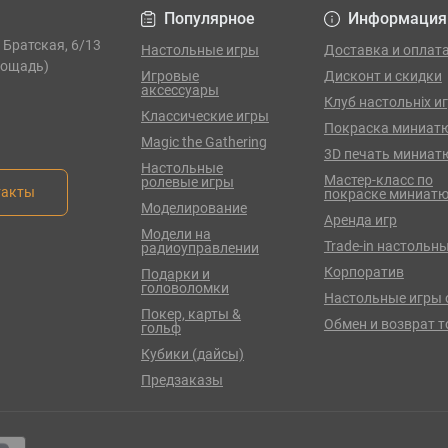
Популярное
Информация
. Братская, 6/13
Настольные игры
Доставка и оплат
лощадь)
Игровые
Дисконт и скидки
аксессуары
Клуб настольніх и
Классические игры
Покраска миниат
Magic the Gathering
3D печать миниат
Настольные
Мастер-класс по
ролевые игры
такты
покраске миниат
Моделирование
Аренда игр
Модели на
Trade-in настольны
радиоуправлении
Корпоратив
Подарки и
головоломки
Настольные игры 
Покер, карты &
Обмен и возврат 
гольф
Кубики (дайсы)
Предзаказы