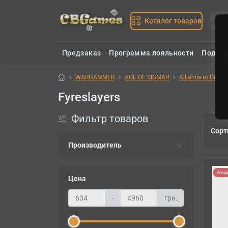
Каталог товаров
Предзаказ
Программа лояльности
Подаро
WARHAMMER
AGE OF SIGMAR
Alliance of Order
Fyreslayers
Фильтр товаров
Сорт
Производитель
Акц
Цена
-
грн.