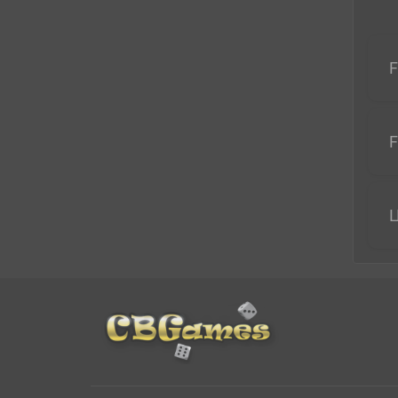
F
F
Ц