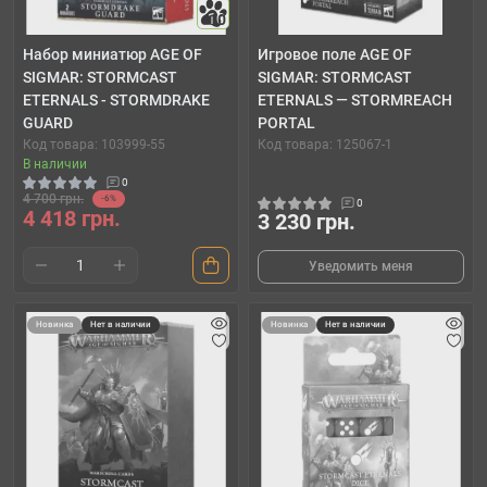
10
Набор миниатюр AGE OF
Игровое поле AGE OF
SIGMAR: STORMCAST
SIGMAR: STORMCAST
ETERNALS - STORMDRAKE
ETERNALS — STORMREACH
GUARD
PORTAL
Код товара: 103999-55
Код товара: 125067-1
В наличии
0
4 700 грн.
-6%
0
4 418 грн.
3 230 грн.
Уведомить меня
Новинка
Нет в наличии
Новинка
Нет в наличии