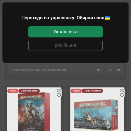
0
Клиенту
Переходь на українську. Обирай своє
WARHAMMER
AGE OF SIGMAR
Alliance of Order
Stormcast Etern
Українська
Stormcast Eternals
російська
Фильтр товаров
Акция
Заканчивается
Акция
Заканчивается