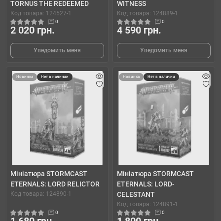
TORNUS THE REDEEMED
WITNESS
Код товара: 124527-1
Код товара: 124889-1
0
0
2 020 грн.
4 590 грн.
Уведомить меня
Уведомить меня
Новинка
Нет в наличии
Новинка
Нет в наличии
Мініатюра STORMCAST
Мініатюра STORMCAST
ETERNALS: LORD RELICTOR
ETERNALS: LORD-
Код товара: 124890-1
CELESTANT
Код товара: 124891-1
0
0