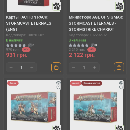
10
10
Карты FACTION PACK:
Миниатюра AGE OF SIGMAR:
STORMCAST ETERNALS
STORMCAST ETERNALS -
(ENG)
STORMSTRIKE CHARIOT
Код товара: 108201-02
Код товара: 102292-02
В наличии
В наличии
0
0
970 грн.
2 210 грн.
-4%
-4%
931 грн.
2 122 грн.
Акция
Акция
Заканчивается