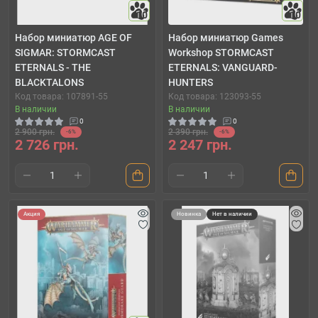
10
10
Набор миниатюр AGE OF
Набор миниатюр Games
SIGMAR: STORMCAST
Workshop STORMCAST
ETERNALS - THE
ETERNALS: VANGUARD-
BLACKTALONS
HUNTERS
Код товара: 107891-55
Код товара: 123093-55
В наличии
В наличии
0
0
2 900 грн.
2 390 грн.
-6%
-6%
2 726 грн.
2 247 грн.
Акция
Новинка
Нет в наличии