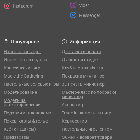
Viber
Instagram
Messenger
Популярное
Информация
Настольные игры
Доставка и оплата
Игровые аксессуары
Дисконт и скидки
Классические игры
Клуб настольніх игр
Magic the Gathering
Покраска миниатюр
Настольные ролевые игры
3D печать миниатюр
Моделирование
Мастер-класс по покраске
миниатюр
Модели на
радиоуправлении
Аренда игр
Подарки и головоломки
Trade-in настольных игр
Покер, карты & гольф
Корпоратив
Кубики (дайсы)
Настольные игры оптом
Предзаказы
Обмен и возврат товара