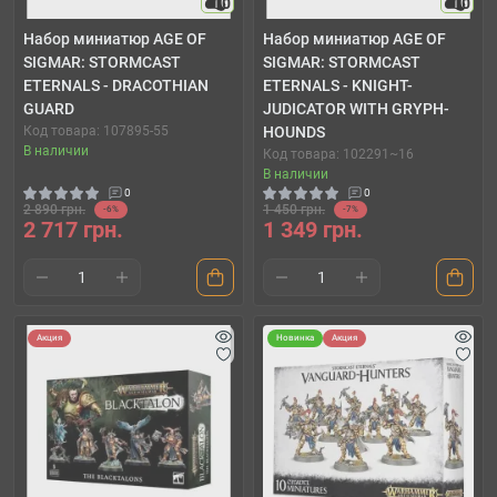
10
10
Набор миниатюр AGE OF
Набор миниатюр AGE OF
SIGMAR: STORMCAST
SIGMAR: STORMCAST
ETERNALS - DRACOTHIAN
ETERNALS - KNIGHT-
GUARD
JUDICATOR WITH GRYPH-
Код товара: 107895-55
HOUNDS
В наличии
Код товара: 102291~16
В наличии
0
0
2 890 грн.
1 450 грн.
-6%
-7%
2 717 грн.
1 349 грн.
Акция
Новинка
Акция