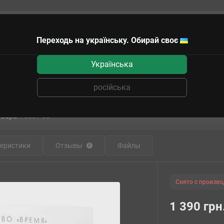
Переходь на українську. Обирай своє
чные сертификаты
Українська
.E Stories: Under the Mask)
російська
: Береговое братство (T.I.M.E Stories:
овара:
78651-05
еристики
Отзывы
Файлы
0
Снято с произво
1 390 грн