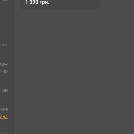
1 390 грн.
вших
окам
ания
мыми
кже
йна