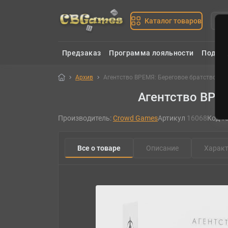
Каталог товаров
Предзаказ
Программа лояльности
Подаро
Архив
Агентство ВРЕМЯ: Береговое братство (T.I.M
Агентство ВРЕМЯ
Производитель:
Crowd Games
Артикул
16068
Код т
Все о товаре
Описание
Характ