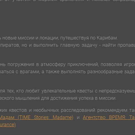
.
 новые миссии и локации, путешествуя по Карибам.
пиратов, но и выполнить главную задачу - найти пропа
ень погружения в атмосферу приключений, позволяя игр
жаться с врагами, а также выполнять разнообразные зад
для тех, кто любит увлекательные квесты с непредсказуе
еского мышления для достижения успеха в миссии.
ких квестов и необычных расследований рекомендуем та
Мадам (TIME Stories: Madame)
и
Агентство ВРЕМЯ: Та
urance)