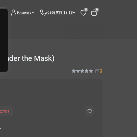
0
0
Клиенту
(095) 919 18 13
 Under the Mask)
0
дства
.