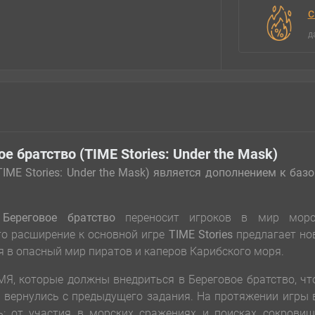
С
д
е братство (TIME Stories: Under the Mask)
IME Stories: Under the Mask) является дополнением к баз
Береговое братство
переносит игроков в мир морс
Это расширение к основной игре
TIME Stories
предлагает но
я в опасный мир пиратов и каперов Карибского моря.
МЯ, которые должны внедриться в Береговое братство, ч
е вернулись с предыдущего задания. На протяжении игры
ь: от участия в морских сражениях и поисках сокровищ