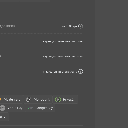
доставка
от 3500 грн
курьер, отделение и почтомат
а
курьер, отделение и почтомат
г. Киев, ул. Братская, 6/13
Mastercard
Monobank
Privat24
Apple Pay
Google Pay
зиты