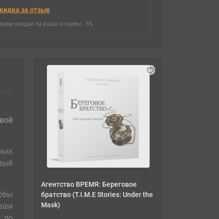
кидка за отзыв
арим скидки за ваши отзывы - 5%
овой
ких
вый
Агентство ВРЕМЯ: Береговое
тобы
братство (T.I.M.E Stories: Under the
Mask)
 вам
 до