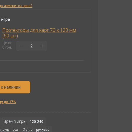
гда изменится цена?
 игре
Протекторы для карт 70 х 120 мм
(50 шт)
Цена:
0 грн.
 о наличии
ку до 17%
Время игры:
120-240
оков:
Язык:
2-4
русский