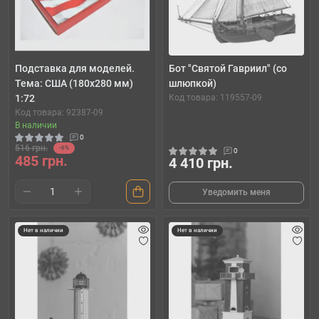
Подставка для моделей.
Бот "Святой Гавриил" (со
Тема: США (180x280 мм)
шлюпкой)
1:72
Код товара: 119557-09
Код товара: 92387-09
В наличии
0
516 грн.
-6%
0
485 грн.
4 410 грн.
Уведомить меня
Нет в наличии
Нет в наличии