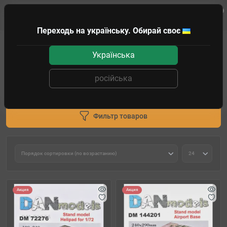
0
Клиенту
Переходь на українську. Обирай своє
Моделирование
Сборные модели
Модели из дерева
Українська
Модели из дерева
російська
Деревянные корабли и
Другие модели из дерева
парусники
Фильтр товаров
Акция
Акция