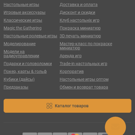
Настольные игры
Доставка и оплата
Игровые аксессуары
Дисконт и скидки
Классические игры
Клуб настольніх игр
Magic the Gathering
Покраска миниатюр
Настольные ролевые игры
3D печать миниатюр
Моделирование
Мастер-класс по покраске
миниатюр
Модели на
радиоуправлении
Аренда игр
Подарки и головоломки
Trade-in настольных игр
Покер, карты & гольф
Корпоратив
Кубики (дайсы)
Настольные игры оптом
Предзаказы
Обмен и возврат товара
Каталог товаров