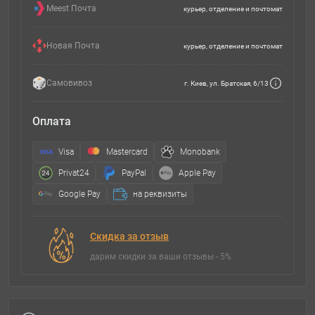
Meest Почта
курьер, отделение и почтомат
Новая Почта
курьер, отделение и почтомат
Самовивоз
г. Киев, ул. Братская, 6/13
Оплата
Visa
Mastercard
Monobank
Privat24
PayPal
Apple Pay
Google Pay
на реквизиты
Скидка за отзыв
дарим скидки за ваши отзывы - 5%