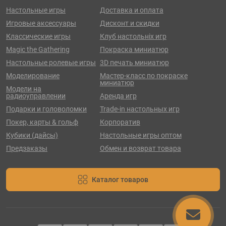
Настольные игры
Доставка и оплата
Игровые аксессуары
Дисконт и скидки
Классические игры
Клуб настольніх игр
Magic the Gathering
Покраска миниатюр
Настольные ролевые игры
3D печать миниатюр
Моделирование
Мастер-класс по покраске
миниатюр
Модели на
радиоуправлении
Аренда игр
Подарки и головоломки
Trade-in настольных игр
Покер, карты & гольф
Корпоратив
Кубики (дайсы)
Настольные игры оптом
Предзаказы
Обмен и возврат товара
Каталог товаров