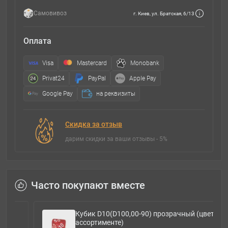
Самовивоз
г. Киев, ул. Братская, 6/13
Оплата
Visa
Mastercard
Monobank
Privat24
PayPal
Apple Pay
Google Pay
на реквизиты
Скидка за отзыв
дарим скидки за ваши отзывы - 5%
Часто покупают вместе
Кубик D10(D100,00-90) прозрачный (цвет в
ассортименте)