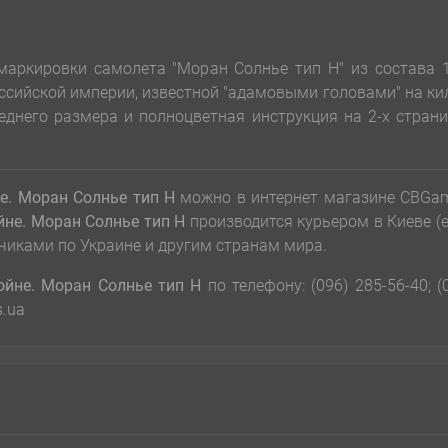
маркировки самолета "Моран Солнье тип Н" из состава 
сийской империи, известной "адамовыми головами" на ки
еднего размера и полноцветная инструкция на 2-х стран
е. Моран Солнье тип Н
можно в интернет магазине CBGam
йне. Моран Солнье тип Н
производится курьером в Киеве (
чиками по Украине и другим странам мира.
ойне. Моран Солнье тип Н
по телефону: (096) 285-56-40; (
s.ua