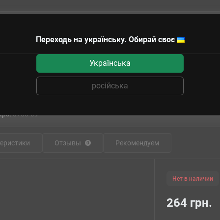
Переходь на українську. Обирай своє
чные сертификаты
Українська
ль Россия в I мировой войне. Моран Солнье тип Н (BD48022) Масштаб: 1:48
російська
ировой войне. Моран Солнье тип Н (BD
ара:
8700-09
еристики
Отзывы
Рекомендуем
0
Нет в наличии
264 грн.