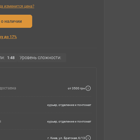
гда изменится цена?
 о наличии
ку до 17%
и:
Уровень сложности:
1:48
доставка
от 3500 грн
курьер, отделение и почтомат
а
курьер, отделение и почтомат
г. Киев, ул. Братская, 6/13