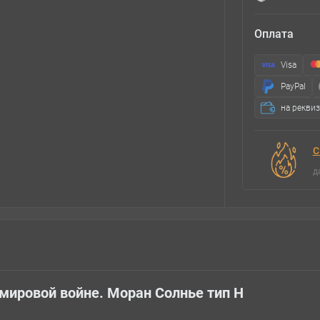
Оплата
Visa
PayPal
на рекви
С
д
 мировой войне. Моран Солнье тип Н