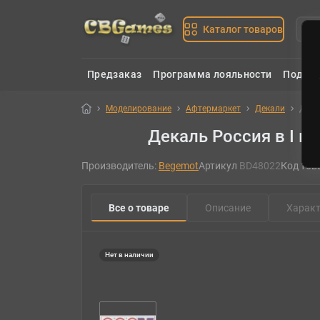
Каталог товаров
Предзаказ
Программа лояльности
Подаро
Моделирование
Афтермаркет
Декали
Дека
Декаль Россия в I м
Производитель:
Begemot
Артикул
BD48022
Код тов
Все о товаре
Описание
Характ
Нет в наличии