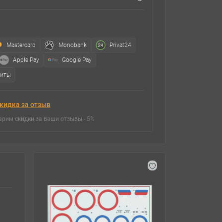
Mastercard
Monobank
Privat24
Apple Pay
Google Pay
зиты
кидка за отзыв
арим скидки за ваши отзывы - 5%