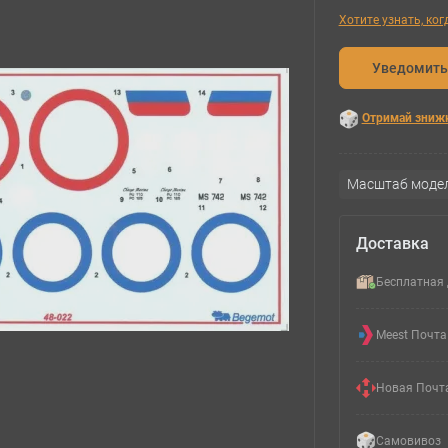
Хотите узнать, ко
Уведомить
Отримай зниж
Масштаб модел
Доставка
Бесплатная 
Meest Почта
Новая Почт
Самовивоз