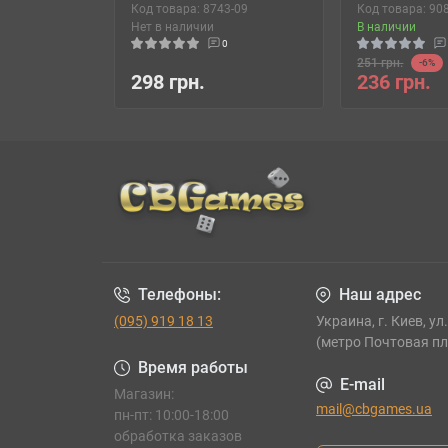
Код товара: 8743-09
Код товара: 90
Нет в наличии
В наличии
0
251 грн.
-6%
298 грн.
236 грн.
Телефоны:
Наш адрес
(095) 919 18 13
Украина, г. Киев, ул
(метро Почтовая п
Время работы
E-mail
Магазин:
mail@cbgames.ua
пн-пт: 10:00-18:00
обработка заказов