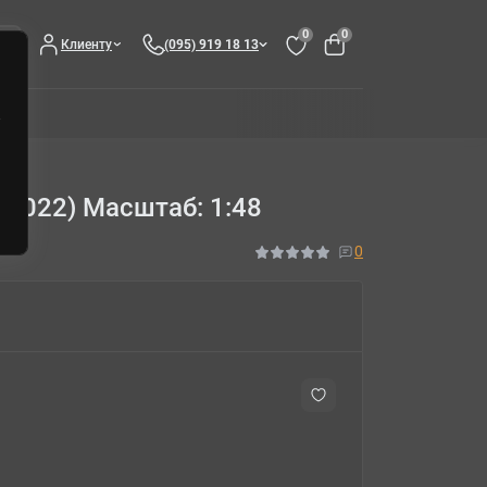
0
0
Клиенту
(095) 919 18 13
48022) Масштаб: 1:48
0