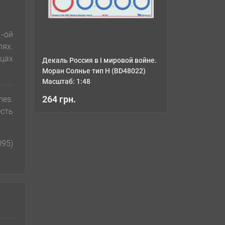
1-ой
лях.
ицах
Декаль Россия в I мировой войне.
Моран Солнье тип Н (BD48022)
Масштаб: 1:48
264 грн.
es.
есть
095)