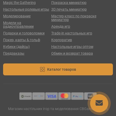
Magic the Gathering
Покраска миниатюр
Настольные ролевые игры
3D печать миниатюр
Моделирование
Мастер-класс по покраске
миниатюр
Модели на
радиоуправлении
Аренда игр
Подарки и головоломки
Trade-in настольных игр
Покер, карты & гольф
Корпоратив
Кубики (дайсы)
Настольные игры оптом
Предзаказы
Обмен и возврат товара
Каталог товаров
Магазин настільних ігор та моделювання CBGames © 2026