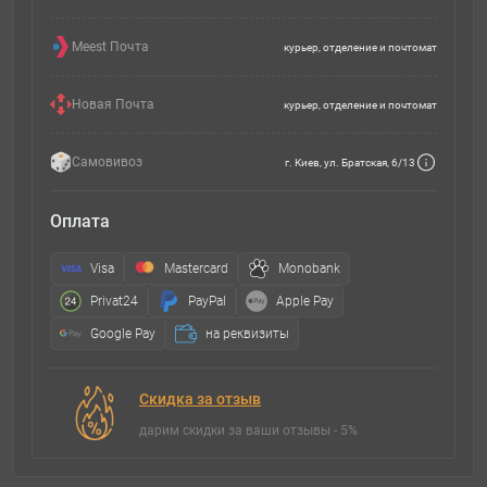
Meest Почта
курьер, отделение и почтомат
Новая Почта
курьер, отделение и почтомат
Самовивоз
г. Киев, ул. Братская, 6/13
Оплата
Visa
Mastercard
Monobank
Privat24
PayPal
Apple Pay
Google Pay
на реквизиты
Скидка за отзыв
дарим скидки за ваши отзывы - 5%