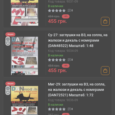
Код товара: 9031-09
В наличии
0
484 грн.
-6%
455 грн.
Су-27: заглушки на ВЗ, на сопла, на
Акция
жалюзи и декаль с номерами
(DAN48522) Масштаб: 1:48
Код товара: 9034-09
В наличии
0
484 грн.
-6%
455 грн.
Миг-29: заглушки на ВЗ, на сопла,
Акция
на жалюзи и декаль с номерами
(DAN72521) Масштаб: 1:72
Код товара: 9036-09
В наличии
0
-6%