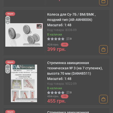
Колеса для Су-7Б / BM/BMK ,
Акция
поздний тип (AR-AW48006)
Масштаб: 1:48
Код товара: 8336-09
В наличии
0
424 грн.
-6%
399 грн.
Стремянка авиационная
Акция
техническая № 3 (на 7 ступенек),
высота 70 мм (DAN48511)
Масштаб: 1:48
Код товара: 9022-09
В наличии
0
484 грн.
-6%
455 грн.
Стремянка авиационная
Акция