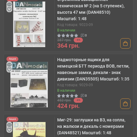
техническая № 2 (на 5 ступенек),
высота 47 мм (DAN48510)
Масштаб: 1:48
Код товара: 9023-09
В наличии
0
387 грн.
-6%
364 грн.
Надмоторные ящики для
Акция
немецкой БТТ периода ВОВ, петли,
навесные замки, декали - знак
дивизии (DAN35505) Масштаб: 1:35
Код товара: 9029-09
В наличии
0
452 грн.
-6%
424 грн.
Миг-29: заглушки на ВЗ, на сопла,
Акция
на жалюзи и декаль с номерами
(DAN48521) Масштаб: 1:48