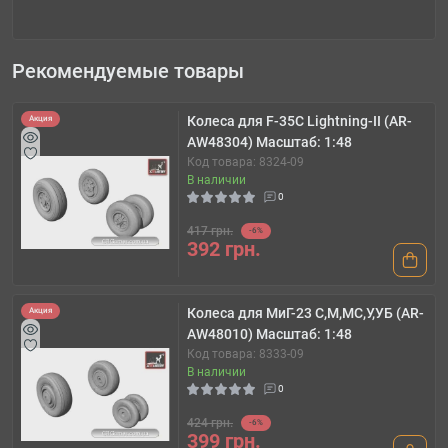
Рекомендуемые товары
Колеса для F-35C Lightning-II (AR-
Акция
AW48304) Масштаб: 1:48
Код товара: 8324-09
В наличии
0
417 грн.
-6%
392 грн.
Колеса для МиГ-23 С,М,МС,У,УБ (AR-
Акция
AW48010) Масштаб: 1:48
Код товара: 8333-09
В наличии
0
424 грн.
-6%
399 грн.