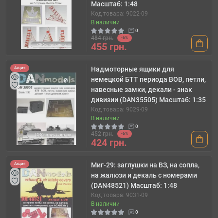
Масштаб: 1:48
Код товара: 9022-09
В наличии
0
484 грн.
-6%
455 грн.
Надмоторные ящики для
Акция
немецкой БТТ периода ВОВ, петли,
навесные замки, декали - знак
дивизии (DAN35505) Масштаб: 1:35
Код товара: 9029-09
В наличии
0
452 грн.
-6%
424 грн.
Миг-29: заглушки на ВЗ, на сопла,
Акция
на жалюзи и декаль с номерами
(DAN48521) Масштаб: 1:48
Код товара: 9031-09
В наличии
0