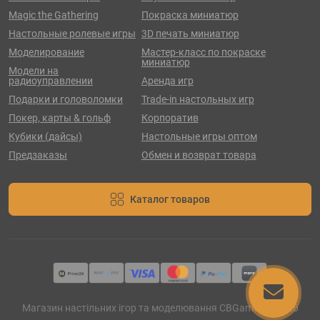
Magic the Gathering
Покраска миниатюр
Настольные ролевые игры
3D печать миниатюр
Моделирование
Мастер-класс по покраске
миниатюр
Модели на
радиоуправлении
Аренда игр
Подарки и головоломки
Trade-in настольных игр
Покер, карты & гольф
Корпоратив
Кубики (дайсы)
Настольные игры оптом
Предзаказы
Обмен и возврат товара
Каталог товаров
Магазин настільних ігор та моделювання CBGames © 2026