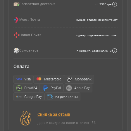
Бесплатная доставка
от 3500 грн
Meest Почта
курьер, отделение и почтомат
Новая Почта
курьер, отделение и почтомат
Самовивоз
г. Киев, ул. Братская, 6/13
Оплата
Visa
Mastercard
Monobank
Privat24
PayPal
Apple Pay
Google Pay
на реквизиты
Скидка за отзыв
дарим скидки за ваши отзывы - 5%