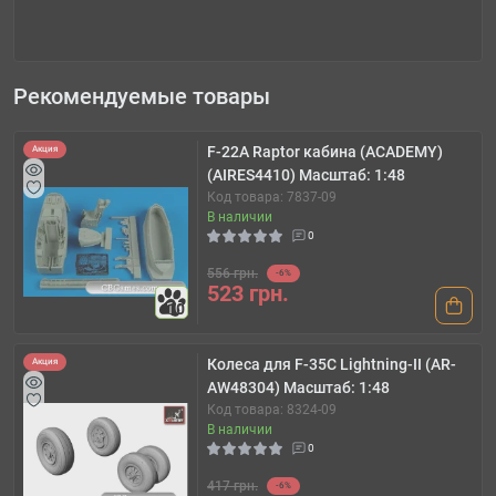
Рекомендуемые товары
F-22A Raptor кабина (ACADEMY)
Акция
(AIRES4410) Масштаб: 1:48
Код товара: 7837-09
В наличии
0
556 грн.
-6%
523 грн.
10
Колеса для F-35C Lightning-II (AR-
Акция
AW48304) Масштаб: 1:48
Код товара: 8324-09
В наличии
0
417 грн.
-6%