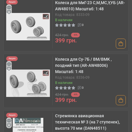
Колеса для МиГ-23 С,М,МС,У,УБ (AR-
Акция
AW48010) Масштаб: 1:48
Код товара: 8333-09
В наличии
0
424 грн.
-6%
399 грн.
Колеса для Су-7Б / BM/BMK ,
Акция
поздний тип (AR-AW48006)
Масштаб: 1:48
Код товара: 8336-09
В наличии
0
424 грн.
-6%
399 грн.
Стремянка авиационная
Акция
техническая № 3 (на 7 ступенек),
высота 70 мм (DAN48511)