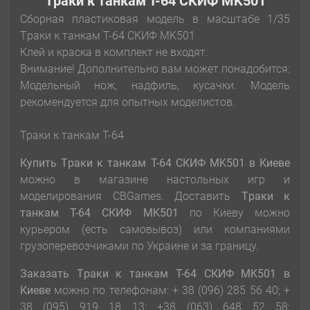
Tраки к танкам Т-64 СКИФ MK501
Сборная пластиковая модель в масштабе 1/35
Tраки к танкам Т-64 СКИФ MK501
Клей и краска в комплект не входят.
Внимание! Дополнительно вам может понадобится:
Модельный нож, надфиль, кусачки. Модель
рекомендуется для опытных моделистов.
Траки к танкам Т-64
Купить Tраки к танкам Т-64 СКИФ MK501
в Киеве
можно в магазине настольных игр и
моделирования CBGames. Доставить
Tраки к
танкам Т-64 СКИФ MK501
по Киеву можно
курьером (есть самовывоз) или компаниями
грузоперевозчиками по Украине и за границу.
Заказать Tраки к танкам Т-64 СКИФ MK501
в
Киеве
можно по телефонам: + 38 (096) 285 56 40; +
38 (095) 919 18 13; +38 (063) 648 52 58;