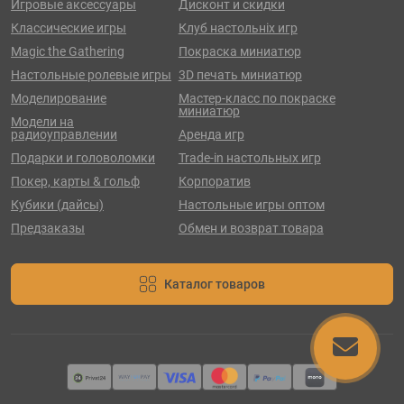
Игровые аксессуары
Дисконт и скидки
Классические игры
Клуб настольніх игр
Magic the Gathering
Покраска миниатюр
Настольные ролевые игры
3D печать миниатюр
Моделирование
Мастер-класс по покраске
миниатюр
Модели на
радиоуправлении
Аренда игр
Подарки и головоломки
Trade-in настольных игр
Покер, карты & гольф
Корпоратив
Кубики (дайсы)
Настольные игры оптом
Предзаказы
Обмен и возврат товара
Каталог товаров