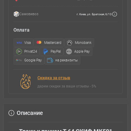
Самовивоз
г. Киев, ул. Братская, 6/13
Оплата
Visa
Mastercard
Monobank
Privat24
PayPal
Apple Pay
Google Pay
на реквизиты
Скидка за отзыв
дарим скидки за ваши отзывы - 5%
Описание